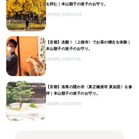
を拝む｜本山順子の迷子のお守り。
LEARN
2022.12.03
【京都】念願！〈上徳寺〉でお茶の稽古を体験｜
本山順子の迷子のお守り。
LEARN
2022.11.05
【京都】洛東の隠れ寺〈真正極楽寺 真如堂〉を参
拝｜本山順子の迷子のお守り。
LEARN
2022.10.01