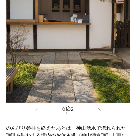
01
02
のんびり参拝を終えたあとは、神山湧水で淹れられた
珈琲を味わえる境内のお休み処〈神山湧水珈琲｜煎〉