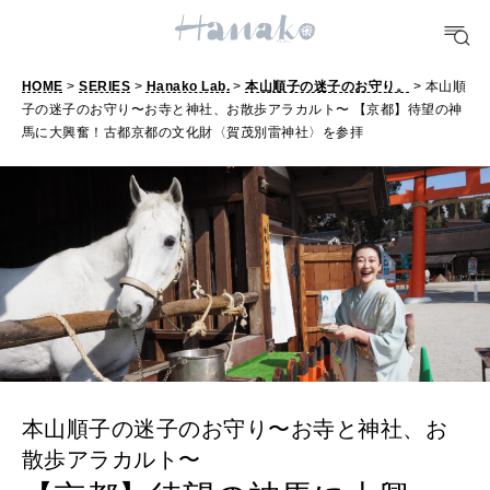
FORTUNE
明日のわたし
HOME
>
SERIES
>
Hanako Lab.
>
本山順子の迷子のお守り。
> 本山順
子の迷子のお守り〜お寺と神社、お散歩アラカルト〜 【京都】待望の神
[12星座別] Weekly Holoscope
馬に大興奮！古都京都の文化財〈賀茂別雷神社〉を参拝
HEALTH
[12星座別] Monthly Love Holoscope
自分にやさしく
女神まり愛のタロットメッセージ
LEARN
算命学がわかる今月のあなた
知る、考える
MAMA
ママもいろいろ
本山順子の迷子のお守り〜お寺と神社、お
散歩アラカルト〜
SUSTAINABLE