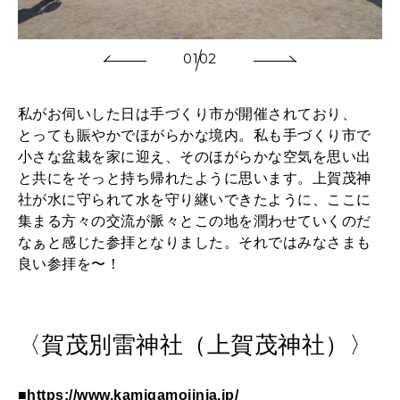
01
02
私がお伺いした日は手づくり市が開催されており、
とっても賑やかでほがらかな境内。私も手づくり市で
小さな盆栽を家に迎え、そのほがらかな空気を思い出
と共にをそっと持ち帰れたように思います。上賀茂神
社が水に守られて水を守り継いできたように、ここに
集まる方々の交流が脈々とこの地を潤わせていくのだ
なぁと感じた参拝となりました。それではみなさまも
良い参拝を〜！
〈賀茂別雷神社（上賀茂神社）〉
■
https://www.kamigamojinja.jp/