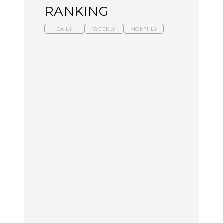
RANKING
DAILY
WEEKLY
MONTHLY
暑いから食べたくなる。
【東京近郊】日帰りひと
「来たぞ、トイトレ」|
わざわざ行きたいラーメ
り旅スポット5選｜館
弘中綾香の「純度
ン13選｜プロが選ぶベス
山、前橋、日光など
100%」～第141回～
ト3、大井町の人気店、
ご当地ラーメン
TRAVEL
LEARN
FOOD
【福島】わざわざ食べに
【東京近郊】日帰りひと
【あんこ】一度は食べた
行きたいご当地グルメ23
り旅スポット5選｜館
い名店13選｜どら焼き・
選｜ラーメン、餃子、そ
山、前橋、日光など
おはぎほか
ばほか
FOOD
TRAVEL
FOOD
中目黒からひと駅の穴
No.1259『北海道 おいし
「来たぞ、トイトレ」|
場。祐天寺の魅力10選｜
く遊ぶ、夏のご褒美
弘中綾香の「純度
グルメ、ショッピング、
旅。』
100%」～第141回～
古着ほか
FOOD
LEARN