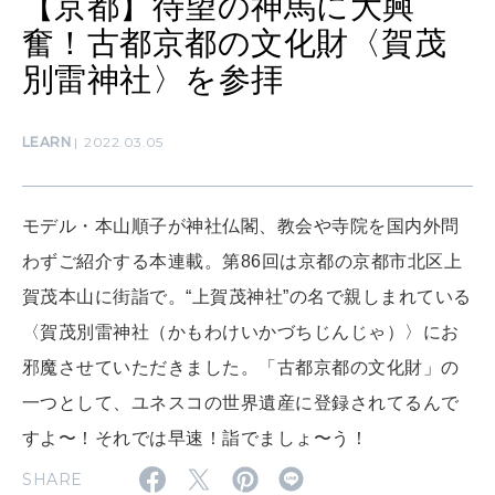
【京都】待望の神馬に大興
わたしができること
奮！古都京都の文化財〈賀茂
別雷神社〉を参拝
CULTURE
自分を耕す
LEARN
2022.03.05
WORK&MONEY
モデル・本山順子が神社仏閣、教会や寺院を国内外問
いい人生って？
わずご紹介する本連載。第86回は京都の京都市北区上
賀茂本山に街詣で。“上賀茂神社”の名で親しまれている
MAGAZINE
〈賀茂別雷神社（かもわけいかづちじんじゃ）〉にお
特集
邪魔させていただきました。「古都京都の文化財」の
2026年9月号「北海道 おいしく遊ぶ、夏のご褒美旅。」
一つとして、ユネスコの世界遺産に登録されてるんで
すよ〜！それでは早速！詣でましょ〜う！
2026年8月号『お茶の時間です。』
SHARE