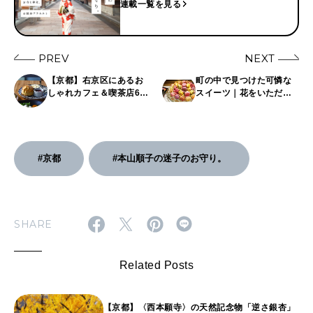
連載一覧を見る
PREV
NEXT
【京都】右京区にあるお
町の中で見つけた可憐な
しゃれカフェ＆喫茶店6
スイーツ｜花をいただ
選。カフェ巡りのプロが
く、買う
おすすめ！
#京都
#本山順子の迷子のお守り。
SHARE
Related Posts
【京都】〈西本願寺〉の天然記念物「逆さ銀杏」