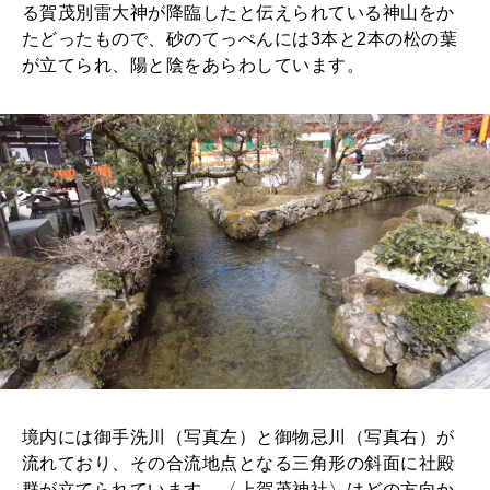
る賀茂別雷大神が降臨したと伝えられている神山をか
たどったもので、砂のてっぺんには3本と2本の松の葉
が立てられ、陽と陰をあらわしています。
境内には御手洗川（写真左）と御物忌川（写真右）が
流れており、その合流地点となる三角形の斜面に社殿
群が立てられています。〈上賀茂神社〉はどの方向か