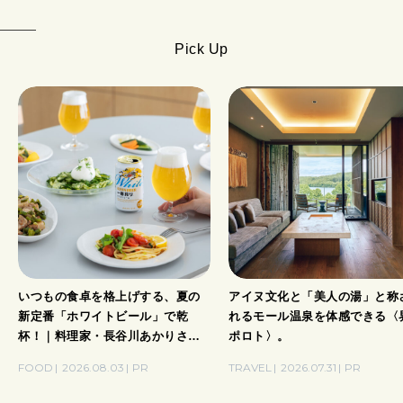
Pick Up
いつもの食卓を格上げする、夏の
アイヌ文化と「美人の湯」と称
新定番「ホワイトビール」で乾
れるモール温泉を体感できる〈
杯！｜料理家・長谷川あかりさん
ポロト〉。
の気取らないおもてなし。
FOOD
2026.08.03
PR
TRAVEL
2026.07.31
PR