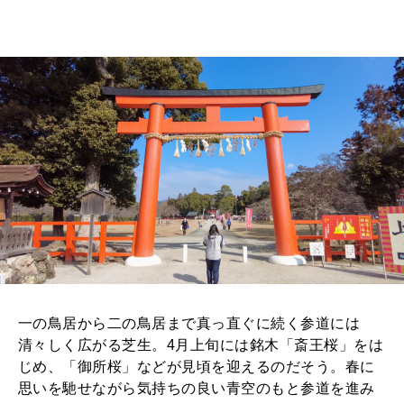
MAGAZINE
MOOK
2026年7月号「鎌倉 ローカルが 教えてくれた 本当の歩き方。」
2026年6月号「大銀座 トレンドが生まれる 新しい一流店へ。」
FOLLOW US!
2026年5月号「“大好き”に出会いに。韓国」
2026年4月号「未来をつくる、学びの教科書。」
2026年3月号「スイーツ予想図 2026」
2026年2月号「良運を掴む 新・開運術。」
2026年1月号「猫がいれば、幸せ」
2025年12月号「お酒の新常識。」
一の鳥居から二の鳥居まで真っ直ぐに続く参道には
清々しく広がる芝生。4月上旬には銘木「斎王桜」をは
じめ、「御所桜」などが見頃を迎えるのだそう。春に
思いを馳せながら気持ちの良い青空のもと参道を進み