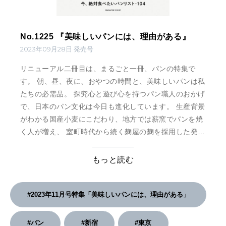
No.1225 『美味しいパンには、理由がある』
2023年09月28日 発売号
リニューアル二冊目は、まるごと一冊、パンの特集で
す。 朝、昼、夜に、おやつの時間と、美味しいパンは私
たちの必需品。 探究心と遊び心を持つパン職人のおかげ
で、日本のパン文化は今日も進化しています。 生産背景
がわかる国産小麦にこだわり、地方では薪窯でパンを焼
く人が増え、 室町時代から続く麹屋の麹を採用した発酵
パンも作られています。 活躍シーンも広がり、ワイン
に、ビールにぴったりなパンも登場。 お取り寄せできる
もっと読む
お店も増え、食べ方も、買い方も、多種多様になりまし
た。 北海道から沖縄まで、評判のパン屋を巡り、美味し
いパンが生 …
#2023年11月号特集「美味しいパンには、理由がある」
#パン
#新宿
#東京