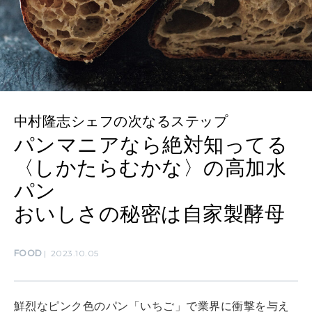
SUSTAINABLE
わたしができること
中村隆志シェフの次なるステップ
CULTURE
自分を耕す
パンマニアなら絶対知ってる
〈しかたらむかな〉の高加水
パン
WORK&MONEY
いい人生って？
おいしさの秘密は自家製酵母
FOOD
2023.10.05
MAGAZINE
特集
鮮烈なピンク色のパン「いちご」で業界に衝撃を与え
2026年9月号「北海道 おいしく遊ぶ、夏のご褒美旅。」