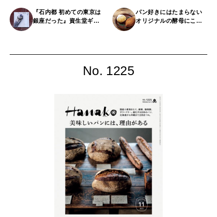
『石内都 初めての東京は
パン好きにはたまらない
銀座だった』資生堂ギャ
オリジナルの酵母にこだ
ラリー
わるベーカリー3軒
No. 1225