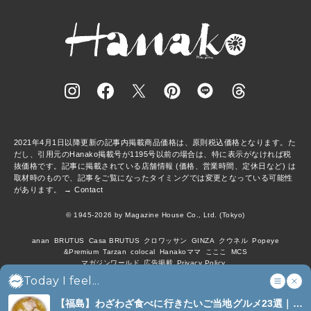
2021年4月1日以降更新の記事内掲載商品価格は、原則税込価格となります。た
だし、引用元のHanako掲載号が1195号以前の場合は、特に表示がなければ税
抜価格です。記事に掲載されている店舗情報 (価格、営業時間、定休日など) は
取材時のもので、記事をご覧になったタイミングでは変更となっている可能性
があります。 →
Contact
© 1945-2026 by Magazine House Co., Ltd. (Tokyo)
anan
BRUTUS
Casa BRUTUS
クロワッサン
GINZA
クウネル
Popeye
&Premium
Tarzan
colocal
Hanakoママ
こここ
MCS
マガジンワールド
広告掲載
Privacy Policy
Today I feel...
【福島】わざわざ食べに行きたいご当地グルメ23選｜