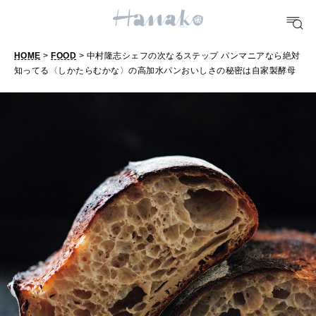
TRAVEL
どこ行く？
HOME
>
FOOD
> 中村隆志シェフの次なるステップ パンマニアなら絶対
知ってる〈しかたらむかな〉の高加水パンおいしさの秘密は自家製酵母
FORTUNE
明日のわたし
[12星座別] Weekly Holoscope
HEALTH
[12星座別] Monthly Love Holoscope
自分にやさしく
女神まり愛のタロットメッセージ
LEARN
算命学がわかる今月のあなた
知る、考える
MAMA
ママもいろいろ