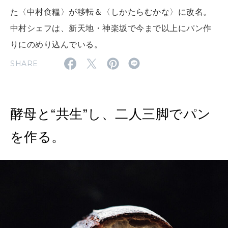
た〈中村食糧〉が移転＆〈しかたらむかな〉に改名。
2026年8月号『お茶の時間です。』
中村シェフは、新天地・神楽坂で今まで以上にパン作
MAGAZINE
MOOK
りにのめり込んでいる。
2026年7月号「鎌倉 ローカルが 教えてくれた 本当の歩き方。」
SHARE
2026年6月号「大銀座 トレンドが生まれる 新しい一流店へ。」
FOLLOW US!
2026年5月号「“大好き”に出会いに。韓国」
酵母と“共生”し、二人三脚でパン
2026年4月号「未来をつくる、学びの教科書。」
を作る。
2026年3月号「スイーツ予想図 2026」
2026年2月号「良運を掴む 新・開運術。」
2026年1月号「猫がいれば、幸せ」
2025年12月号「お酒の新常識。」