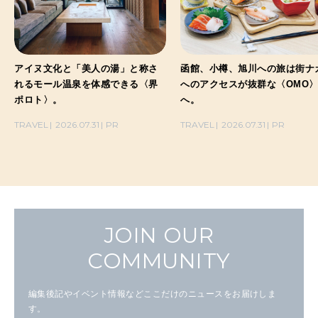
アイヌ文化と「美人の湯」と称さ
函館、小樽、旭川への旅は街ナ
れるモール温泉を体感できる〈界
へのアクセスが抜群な〈OMO
ポロト〉。
へ。
TRAVEL
2026.07.31
PR
TRAVEL
2026.07.31
PR
JOIN OUR
COMMUNITY
編集後記やイベント情報などここだけのニュースをお届けしま
す。