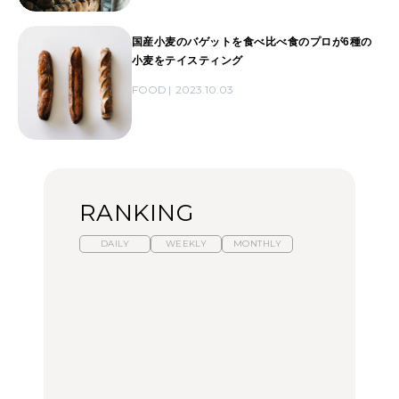
国産小麦のバゲットを食べ比べ食のプロが6種の
小麦をテイスティング
FOOD
2023.10.03
RANKING
DAILY
WEEKLY
MONTHLY
暑いから食べたくなる。
「来たぞ、トイトレ」|
「来たぞ、トイトレ」|
わざわざ行きたいラーメ
弘中綾香の「純度
弘中綾香の「純度
ン13選｜プロが選ぶベス
100%」～第141回～
100%」～第141回～
ト3、大井町の人気店、
ご当地ラーメン
LEARN
LEARN
FOOD