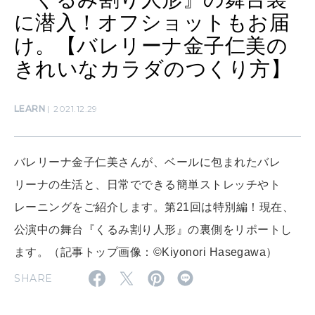
[12星座別] Monthly Love Holoscope
自分にやさしく
に潜入！オフショットもお届
け。【バレリーナ金子仁美の
女神まり愛のタロットメッセージ
きれいなカラダのつくり方】
LEARN
算命学がわかる今月のあなた
知る、考える
LEARN
2021.12.29
MAMA
ママもいろいろ
バレリーナ金子仁美さんが、ベールに包まれたバレ
リーナの生活と、日常でできる簡単ストレッチやト
レーニングをご紹介します。第21回は特別編！現在、
SUSTAINABLE
わたしができること
公演中の舞台『くるみ割り人形』の裏側をリポートし
ます。（記事トップ画像：©︎Kiyonori Hasegawa）
CULTURE
SHARE
自分を耕す