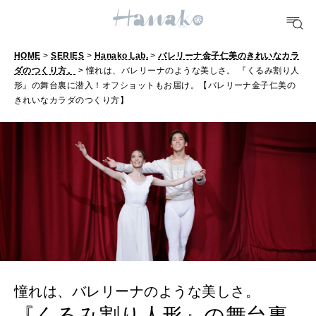
#手土産
#シュークリーム
#パン
#カフェ
#朝ごはん
#開運
10 CATEGORIES
HOME
>
SERIES
>
Hanako Lab.
>
バレリーナ金子仁美のきれいなカラ
ダのつくり方。
> 憧れは、バレリーナのような美しさ。 『くるみ割り人
形』の舞台裏に潜入！オフショットもお届け。【バレリーナ金子仁美の
FOOD
きれいなカラダのつくり方】
おいしい
TRAVEL
どこ行く？
FORTUNE
明日のわたし
[12星座別] Weekly Holoscope
憧れは、バレリーナのような美しさ。
『くるみ割り人形』の舞台裏
HEALTH