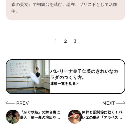
2026年4月号「未来をつくる、学びの教科書。」
森の美女』で初舞台を踏む。現在、ソリストとして活躍
中。
2026年3月号「スイーツ予想図 2026」
2026年2月号「良運を掴む 新・開運術。」
1
2
3
2026年1月号「猫がいれば、幸せ」
2025年12月号「お酒の新常識。」
バレリーナ金子仁美のきれいなカ
ラダのつくり方。
連載一覧を見る
PREV
NEXT
『かぐや姫』の舞台裏に
体幹と股関節に効く！バ
潜入！第一幕の演出や衣
レエの動き「アラベス
装を特別にご紹介しま
ク」を取り入れたトレー
す。【バレリーナ金子仁
ニング【バレリーナ金子