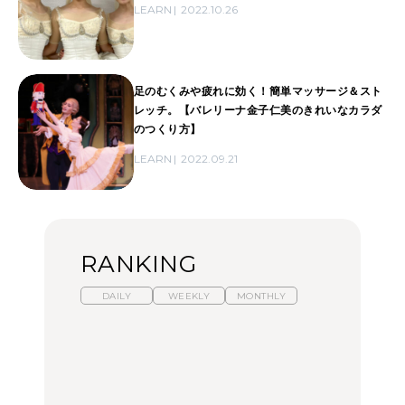
LEARN
2022.10.26
足のむくみや疲れに効く！簡単マッサージ＆スト
レッチ。【バレリーナ金子仁美のきれいなカラダ
のつくり方】
LEARN
2022.09.21
RANKING
DAILY
WEEKLY
MONTHLY
暑いから食べたくなる。
【東京近郊】日帰りひと
「来たぞ、トイトレ」|
わざわざ行きたいラーメ
り旅スポット5選｜館
弘中綾香の「純度
ン13選｜プロが選ぶベス
山、前橋、日光など
100%」～第141回～
ト3、大井町の人気店、