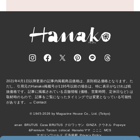
2021年4月1日以降更新の記事内掲載商品価格は、原則税込価格となります。た
だし、引用元のHanako掲載号が1195号以前の場合は、特に表示がなければ税
抜価格です。記事に掲載されている店舗情報 (価格、営業時間、定休日など) は
取材時のもので、記事をご覧になったタイミングでは変更となっている可能性
があります。 →
Contact
© 1945-2026 by Magazine House Co., Ltd. (Tokyo)
anan
BRUTUS
Casa BRUTUS
クロワッサン
GINZA
クウネル
Popeye
&Premium
Tarzan
colocal
Hanakoママ
こここ
MCS
マガジンワールド
広告掲載
Privacy Policy