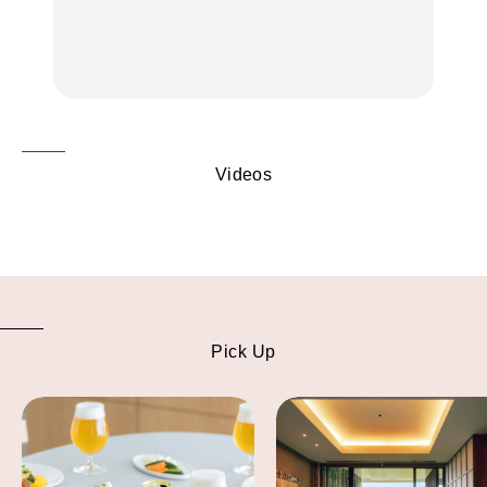
旅。』
中華街、和食、洋食ほか
中華街、和食、洋食ほか
FOOD
FOOD
Videos
Pick Up