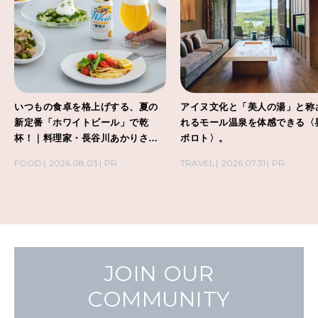
いつもの食卓を格上げする、夏の
アイヌ文化と「美人の湯」と称
新定番「ホワイトビール」で乾
れるモール温泉を体感できる〈
杯！｜料理家・長谷川あかりさん
ポロト〉。
の気取らないおもてなし。
FOOD
2026.08.03
PR
TRAVEL
2026.07.31
PR
JOIN OUR
COMMUNITY