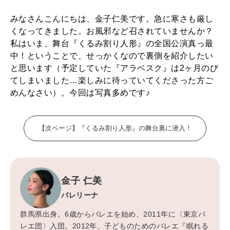
みなさんこんにちは、金子仁美です。急に寒さも厳し
WORK&MONEY
くなってきました。お風邪など召されていませんか？
いい人生って？
私はいま、舞台『くるみ割り人形』の全国公演真っ最
中！ということで、せっかくなので裏側を紹介したい
と思います（予定していた『アラベスク』は2ヶ月のび
MAGAZINE
てしまいました…楽しみに待っていてくださった方ご
特集
めんなさい）。今回は写真多めです♪
2026年9月号「北海道 おいしく遊ぶ、夏のご褒美旅。」
【次ページ】『くるみ割り人形』の舞台裏に潜入！
2026年8月号『お茶の時間です。』
MAGAZINE
MOOK
2026年7月号「鎌倉 ローカルが 教えてくれた 本当の歩き方。」
金子 仁美
2026年6月号「大銀座 トレンドが生まれる 新しい一流店へ。」
バレリーナ
FOLLOW US!
2026年5月号「“大好き”に出会いに。韓国」
群馬県出身。6歳からバレエを始め、2011年に〈東京バ
レエ団〉入団。2012年、子どものためのバレエ『眠れる