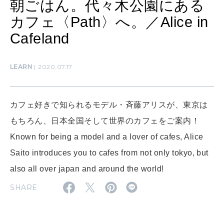
朝ごはん。代々木公園にある
カフェ〈Path〉へ。／Alice in
SUSTAINABLE
Cafeland
わたしができること
LEARN
2020.07.17
CULTURE
自分を耕す
カフェ好きで知られるモデル・斉藤アリスが、東京は
もちろん、日本全国そして世界のカフェをご案内！
WORK&MONEY
Known for being a model and a lover of cafes, Alice
いい人生って？
Saito introduces you to cafes from not only tokyo, but
also all over japan and around the world!
MAGAZINE
SHARE
特集
2026年9月号「北海道 おいしく遊ぶ、夏のご褒美旅。」