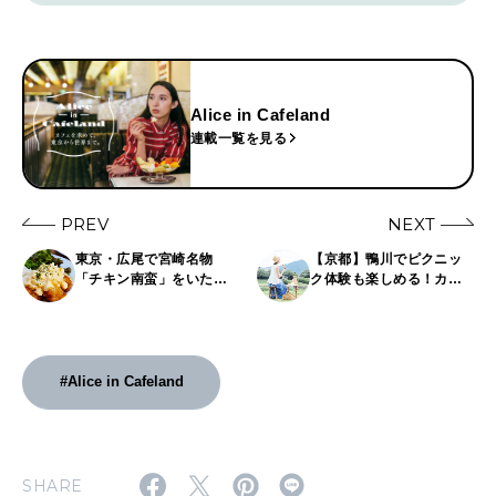
Alice in Cafeland
連載一覧を見る
PREV
NEXT
東京・広尾で宮崎名物
【京都】鴨川でピクニッ
「チキン南蛮」をいただ
ク体験も楽しめる！カ
ける！リノベカフェ
フェ
〈tenement〉へ。／
〈WIFE&HUSBAND〉
Alice in Cafeland
へ。／Alice in Cafeland
#Alice in Cafeland
SHARE