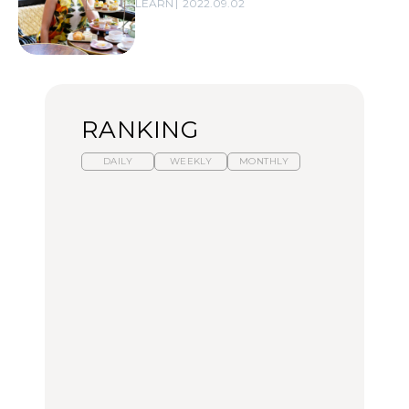
LEARN
2022.09.02
RANKING
DAILY
WEEKLY
MONTHLY
【福島】わざわざ食べに
暑いから食べたくなる。
「来たぞ、トイトレ」|
行きたいご当地グルメ23
わざわざ行きたいラーメ
弘中綾香の「純度
選｜ラーメン、餃子、そ
ン13選｜プロが選ぶベス
100%」～第141回～
ばほか
ト3、大井町の人気店、
ご当地ラーメン
FOOD
LEARN
FOOD
【東京近郊】日帰りひと
【東京近郊】日帰りひと
【あんこ】一度は食べた
り旅スポット5選｜館
り旅スポット5選｜館
い名店13選｜どら焼き・
山、前橋、日光など
山、前橋、日光など
おはぎほか
TRAVEL
TRAVEL
FOOD