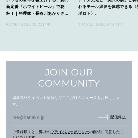
新定番「ホワイトビール」で乾
れるモール温泉を体感できる〈
杯！｜料理家・長谷川あかりさん
ポロト〉。
の気取らないおもてなし。
FOOD
2026.08.03
PR
TRAVEL
2026.07.31
PR
JOIN OUR
COMMUNITY
編集後記やイベント情報などここだけのニュースをお届けしま
す。
配信停止
ご登録頂くと、弊社の
プライバシーポリシー
の配信に同意したこ
とになります。