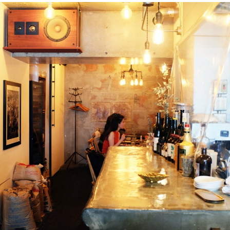
2026年8月号『お茶の時間です。』
MAGAZINE
MOOK
2026年7月号「鎌倉 ローカルが 教えてくれた 本当の歩き方。」
2026年6月号「大銀座 トレンドが生まれる 新しい一流店へ。」
FOLLOW US!
2026年5月号「“大好き”に出会いに。韓国」
2026年4月号「未来をつくる、学びの教科書。」
2026年3月号「スイーツ予想図 2026」
2026年2月号「良運を掴む 新・開運術。」
2026年1月号「猫がいれば、幸せ」
2025年12月号「お酒の新常識。」