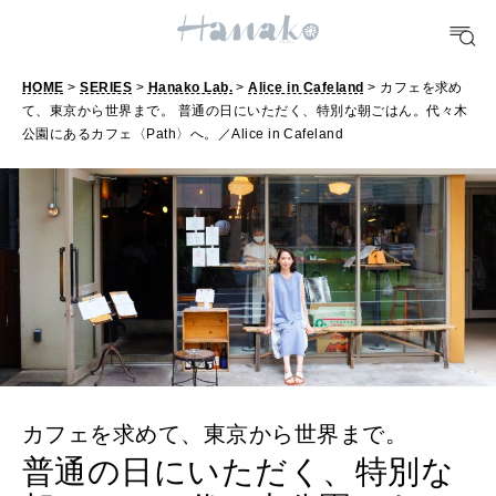
TRAVEL
どこ行く？
HOME
>
SERIES
>
Hanako Lab.
>
Alice in Cafeland
> カフェを求め
て、東京から世界まで。 普通の日にいただく、特別な朝ごはん。代々木
FORTUNE
公園にあるカフェ〈Path〉へ。／Alice in Cafeland
明日のわたし
[12星座別] Weekly Holoscope
HEALTH
[12星座別] Monthly Love Holoscope
自分にやさしく
女神まり愛のタロットメッセージ
LEARN
算命学がわかる今月のあなた
知る、考える
カフェを求めて、東京から世界まで。
MAMA
普通の日にいただく、特別な
ママもいろいろ