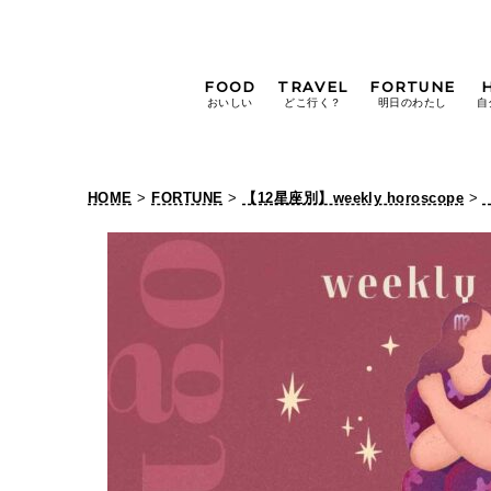
FOOD
TRAVEL
FORTUNE
おいしい
どこ行く？
明日のわたし
自
[12星座別] Weekly
Holoscope
HOME
>
FORTUNE
>
【12星座別】weekly horoscope
>
[12星座別] Monthly
Holoscope
#手土産
#シュークリーム
#パン
女神まり愛の
タロットメッセージ
#京都
[算命学] 星読みハナコの月巡