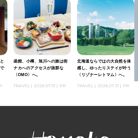
」と
函館、小樽、旭川への旅は街
北海道ならではの大自然を体
感で
ナカへのアクセスが抜群な
感し、ゆったりステイが叶う
〈OMO〉へ。
〈リゾナーレトマム〉へ。
R
TRAVEL
2026.07.31
PR
TRAVEL
2026.07.31
PR