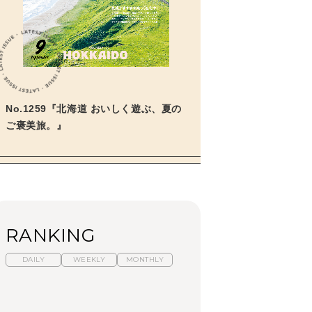
学びの教科書。」
2026年3月号「スイーツ予想図
2026」
2026年2月号「良運を掴む
新・開運術。」
No.1259『北海道 おいしく遊ぶ、夏の
2026年1月号「猫がいれば、幸
せ」
ご褒美旅。』
2025年12月号「お酒の新常
識。」
RANKING
DAILY
WEEKLY
MONTHLY
暑いから食べたくな
【東京近郊】日帰りひ
「来たぞ、トイトレ」|