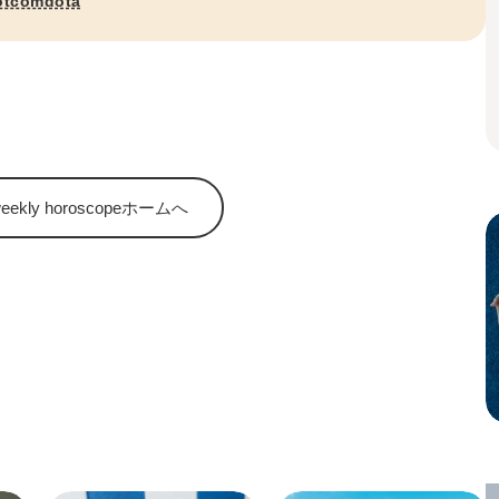
otcomdota
kly horoscopeホームへ