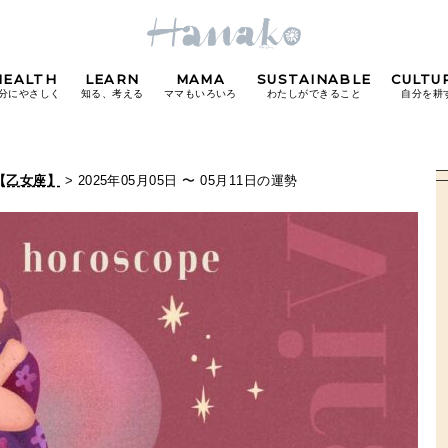
HEALTH
LEARN
MAMA
SUSTAINABLE
CULTU
分にやさしく
知る、考える
ママもいろいろ
わたしができること
自分を耕
POPULAR TAGS
【乙女座】
> 2025年05月05日 〜 05月11日の運勢
#カフェ
#朝ごはん
#開運
#東京駅
#銀座
#
り
FOLLOW US!