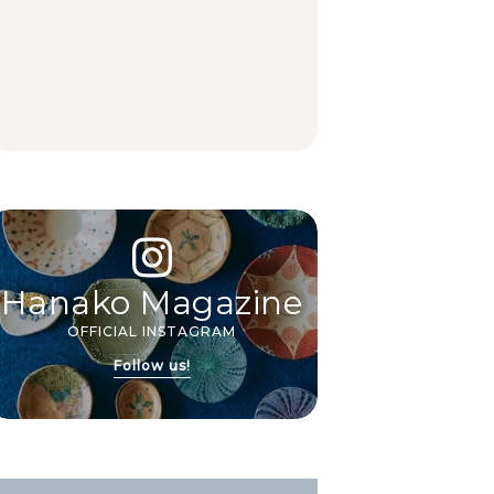
【2026年最新】横浜の
【2026年最新】横浜の
No.1259『北海道 おい
絶品ランチ29選｜横浜
絶品ランチ29選｜横浜
しく遊ぶ、夏のご褒美
駅周辺、みなとみら
駅周辺、みなとみら
旅。』
い、横浜中華街、和
い、横浜中華街、和
食、洋食ほか
食、洋食ほか
FOOD
FOOD
Hanako Magazine
OFFICIAL INSTAGRAM
Follow us!