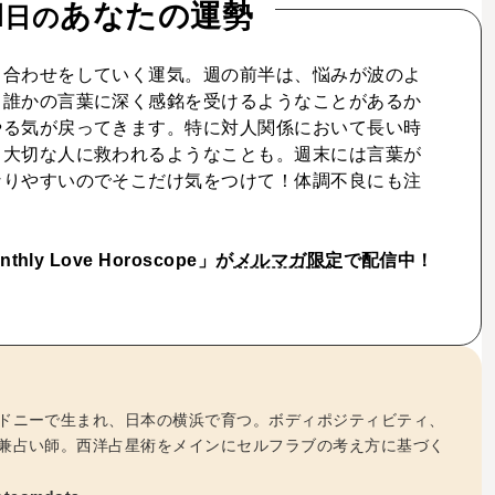
1
あなたの運勢
日の
り合わせをしていく運気。週の前半は、悩みが波のよ
！誰かの言葉に深く感銘を受けるようなことがあるか
やる気が戻ってきます。特に対人関係において長い時
。大切な人に救われるようなことも。週末には言葉が
なりやすいのでそこだけ気をつけて！体調不良にも注
ly Love Horoscope」が
メルマガ限定
で配信中！
ドニーで生まれ、日本の横浜で育つ。ボディポジティビティ、
兼占い師。西洋占星術をメインにセルフラブの考え方に基づく