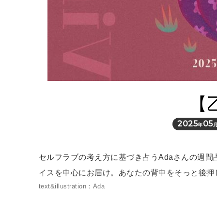
【
2025
05
年
セルフラブの考え方に基づき占うAdaさんの週
イスを中心にお届け。あなたの背中をそっと後押
text&illustration：Ada