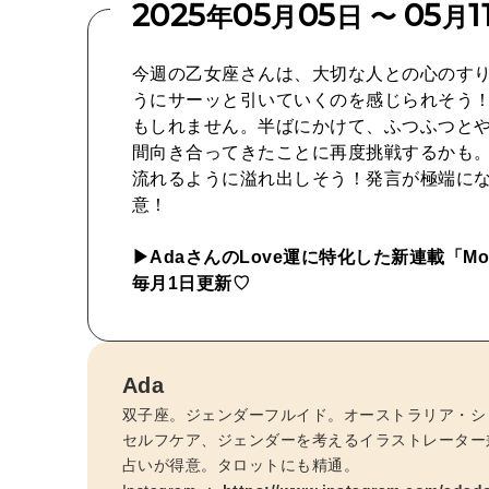
2025
05
05
05
1
年
月
日 〜
月
今週の乙女座さんは、大切な人との心のす
うにサーッと引いていくのを感じられそう
もしれません。半ばにかけて、ふつふつと
間向き合ってきたことに再度挑戦するかも
流れるように溢れ出しそう！発言が極端に
意！
▶︎AdaさんのLove運に特化した新連載「Month
毎月1日更新♡
Ada
双子座。ジェンダーフルイド。オーストラリア・シ
セルフケア、ジェンダーを考えるイラストレーター
占いが得意。タロットにも精通。