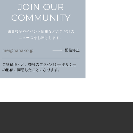
JOIN OUR
COMMUNITY
編集後記やイベント情報などここだけの
ニュースをお届けします。
配信停止
まだ見ぬ夏景色に会いにニセ
文筆家・甲斐みのりさんが行
アイ
ご登録頂くと、弊社の
プライバシーポリシー
コへ。
く花咲線の旅。
畔の
の配信に同意したことになります。
TRAVEL
2026.07.30
PR
TRAVEL
2026.07.30
PR
LE