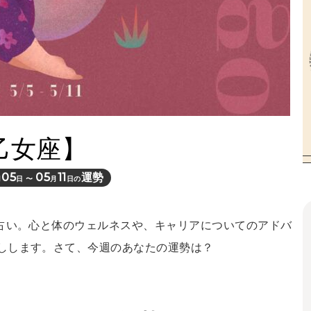
乙女座】
05
05
11
運勢
月
日 〜
月
日の
間占い。心と体のウェルネスや、キャリアについてのアドバ
しします。さて、今週のあなたの運勢は？