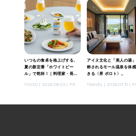
ホワイト
いつもの食卓を格上げする、
アイヌ文化と「美人の湯
。料理
夏の新定番「ホワイトビー
称されるモール温泉を体
ん考案の
ル」で乾杯！｜料理家・長谷
きる〈界 ポロト〉。
川あかりさんの気取らないお
03
PR
FOOD
2026.08.03
PR
TRAVEL
2026.07.31
P
もてなし。