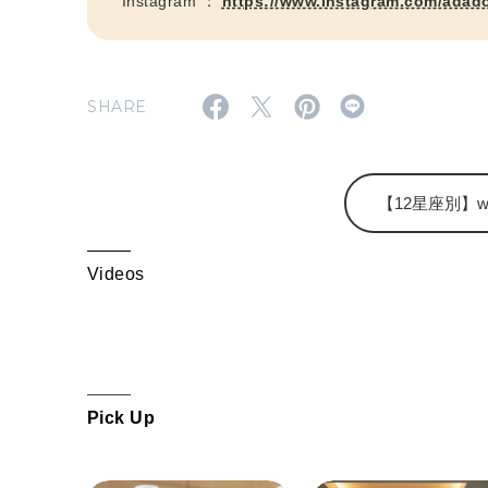
Instagram ：
https://www.instagram.com/adad
SHARE
【12星座別】wee
Videos
Pick Up