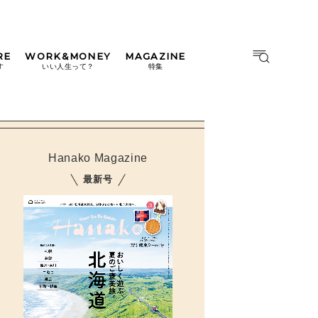
RE
WORK&MONEY
MAGAZINE
MAGAZINE
MOOK
す
いい人生って？
特集
2026年9月号「北海道 おいし
く遊ぶ、夏のご褒美旅。」
2026年8月号『お茶の時間で
す。』
Hanako Magazine
日本橋
#中目黒
#吉祥寺
#横浜
2026年7月号「鎌倉 ローカル
最新号
が 教えてくれた 本当の歩き
方。」
2026年6月号「大銀座 トレン
ドが生まれる 新しい一流店
へ。」
2026年5月号「“大好き”に出
会いに。韓国」
2026年4月号「未来をつくる、