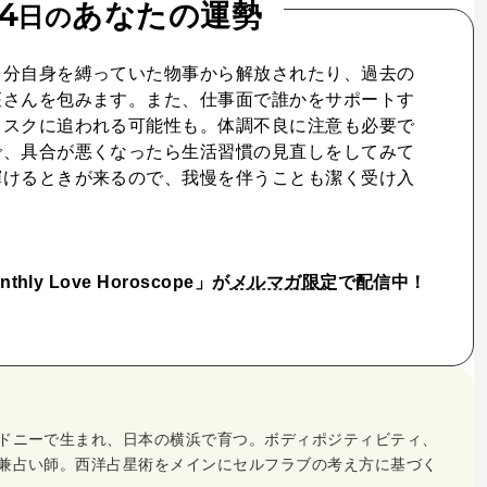
14
あなたの運勢
日の
自分自身を縛っていた物事から解放されたり、過去の
座さんを包みます。また、仕事面で誰かをサポートす
タスクに追われる可能性も。体調不良に注意も必要で
で、具合が悪くなったら生活習慣の見直しをしてみて
輝けるときが来るので、我慢を伴うことも潔く受け入
ly Love Horoscope」が
メルマガ限定
で配信中！
ドニーで生まれ、日本の横浜で育つ。ボディポジティビティ、
兼占い師。西洋占星術をメインにセルフラブの考え方に基づく