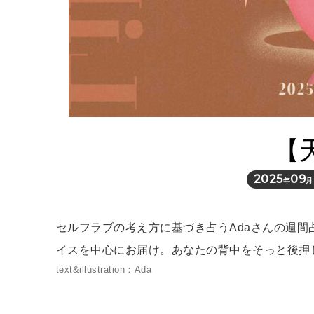
【
2025
09
年
月
セルフラブの考え方に基づき占うAdaさんの週
イスを中心にお届け。あなたの背中をそっと後押
text&illustration：Ada