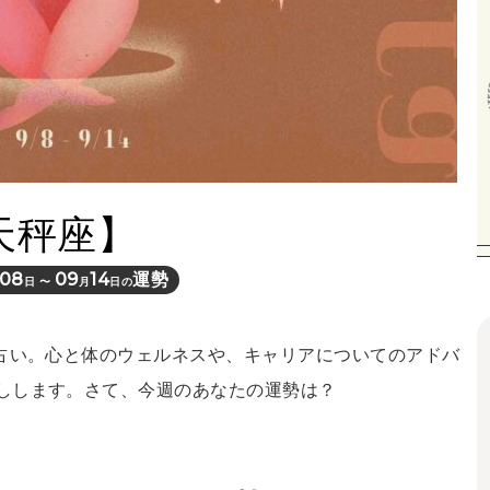
天秤座】
08
09
14
運勢
日 〜
月
日の
間占い。心と体のウェルネスや、キャリアについてのアドバ
しします。さて、今週のあなたの運勢は？