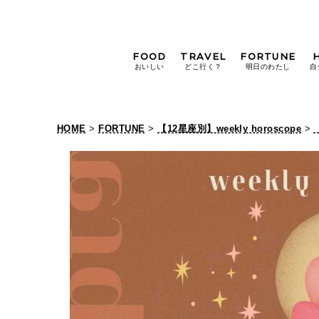
FOOD
TRAVEL
FORTUNE
おいしい
どこ行く？
明日のわたし
自
[12星座別] Weekly
Holoscope
HOME
>
FORTUNE
>
【12星座別】weekly horoscope
>
[12星座別] Monthly
Holoscope
#手土産
#シュークリーム
#パン
女神まり愛の
タロットメッセージ
#京都
[算命学] 星読みハナコの月巡