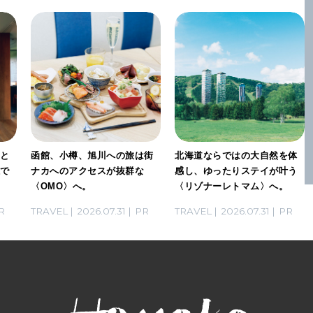
」と
函館、小樽、旭川への旅は街
北海道ならではの大自然を体
感で
ナカへのアクセスが抜群な
感し、ゆったりステイが叶う
〈OMO〉へ。
〈リゾナーレトマム〉へ。
R
TRAVEL
2026.07.31
PR
TRAVEL
2026.07.31
PR