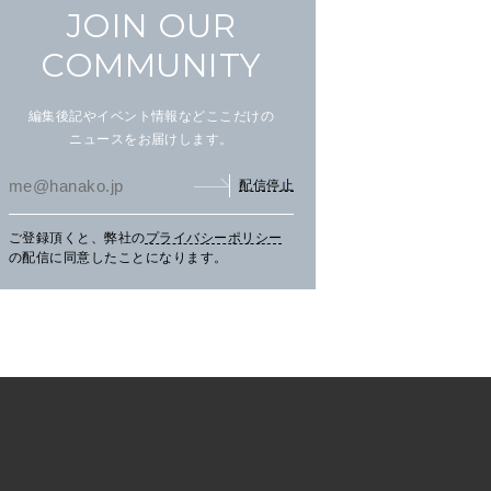
JOIN OUR
COMMUNITY
編集後記やイベント情報などここだけの
ニュースをお届けします。
配信停止
ご登録頂くと、弊社の
プライバシーポリシー
まだ見ぬ夏景色に会いにニセ
文筆家・甲斐みのりさんが行
アイ
の配信に同意したことになります。
コへ。
く花咲線の旅。
畔の
TRAVEL
2026.07.30
PR
TRAVEL
2026.07.30
PR
LE