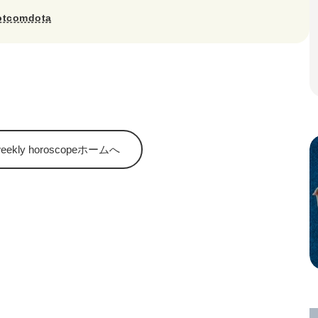
otcomdota
kly horoscopeホームへ