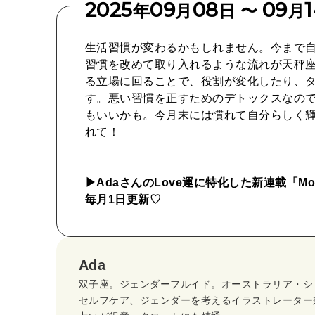
2025
09
08
09
年
月
日 〜
月
生活習慣が変わるかもしれません。今まで
習慣を改めて取り入れるような流れが天秤
る立場に回ることで、役割が変化したり、
す。悪い習慣を正すためのデトックスなの
もいいかも。今月末には慣れて自分らしく
れて！
▶︎AdaさんのLove運に特化した新連載「Month
毎月1日更新♡
Ada
双子座。ジェンダーフルイド。オーストラリア・シ
セルフケア、ジェンダーを考えるイラストレーター