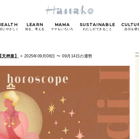
HEALTH
LEARN
MAMA
SUSTAINABLE
CULTU
分にやさしく
知る、考える
ママもいろいろ
わたしができること
自分を耕
POPULAR TAGS
【天秤座】
> 2025年09月08日 〜 09月14日の運勢
#カフェ
#朝ごはん
#開運
#東京駅
#銀座
#
り
FOLLOW US!