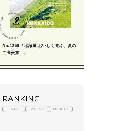
学びの教科書。」
2026年3月号「スイーツ予想図
2026」
2026年2月号「良運を掴む
新・開運術。」
No.1259『北海道 おいしく遊ぶ、夏の
2026年1月号「猫がいれば、幸
せ」
ご褒美旅。』
2025年12月号「お酒の新常
識。」
RANKING
DAILY
WEEKLY
MONTHLY
暑いから食べたくな
【東京近郊】日帰りひ
「来たぞ、トイトレ」|