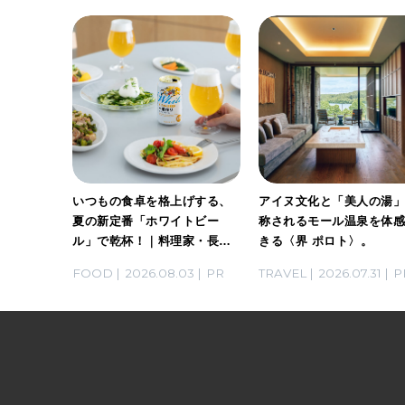
ホワイト
いつもの食卓を格上げする、
アイヌ文化と「美人の湯
。料理
夏の新定番「ホワイトビー
称されるモール温泉を体
ん考案の
ル」で乾杯！｜料理家・長谷
きる〈界 ポロト〉。
川あかりさんの気取らないお
03
PR
FOOD
2026.08.03
PR
TRAVEL
2026.07.31
P
もてなし。