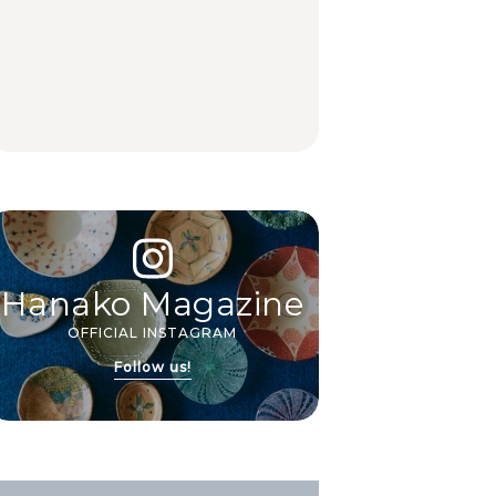
【2026年最新】横浜の
【2026年最新】横浜の
No.1259『北海道 おい
絶品ランチ29選｜横浜
絶品ランチ29選｜横浜
しく遊ぶ、夏のご褒美
駅周辺、みなとみら
駅周辺、みなとみら
旅。』
い、横浜中華街、和
い、横浜中華街、和
食、洋食ほか
食、洋食ほか
FOOD
FOOD
Hanako Magazine
OFFICIAL INSTAGRAM
Follow us!