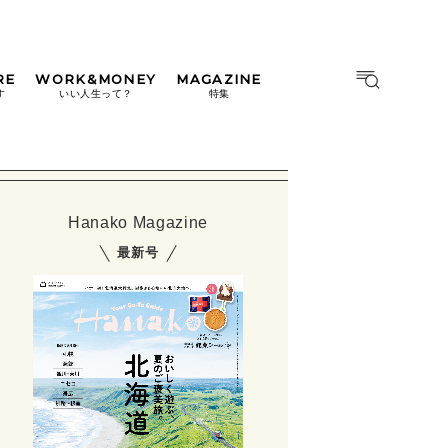
RE
WORK&MONEY
MAGAZINE
MAGAZINE
MOOK
す
いい人生って？
特集
2026年9月号「北海道 おいし
く遊ぶ、夏のご褒美旅。」
2026年8月号『お茶の時間で
す。』
Hanako Magazine
日本橋
#中目黒
#吉祥寺
#横浜
2026年7月号「鎌倉 ローカル
最新号
が 教えてくれた 本当の歩き
方。」
2026年6月号「大銀座 トレン
ドが生まれる 新しい一流店
へ。」
2026年5月号「“大好き”に出
会いに。韓国」
2026年4月号「未来をつくる、