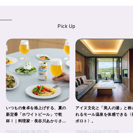
Pick Up
いつもの食卓を格上げする、夏の
アイヌ文化と「美人の湯」と称
新定番「ホワイトビール」で乾
れるモール温泉を体感できる〈
杯！｜料理家・長谷川あかりさん
ポロト〉。
の気取らないおもてなし。
FOOD
2026.08.03
PR
TRAVEL
2026.07.31
PR