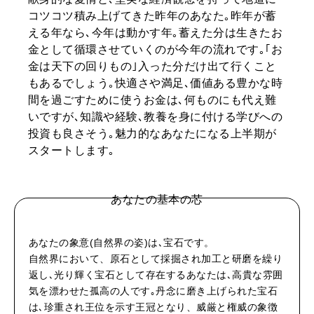
コツコツ積み上げてきた昨年のあなた｡昨年が蓄
える年なら､今年は動かす年｡蓄えた分は生きたお
WORK&MONEY
金として循環させていくのが今年の流れです｡｢お
いい人生って？
金は天下の回りもの｣入った分だけ出て行くこと
もあるでしょう｡快適さや満足､価値ある豊かな時
間を過ごすために使うお金は､何ものにも代え難
MAGAZINE
いですが､知識や経験､教養を身に付ける学びへの
特集
投資も良さそう｡魅力的なあなたになる上半期が
スタートします｡
2026年9月号「北海道 おいしく遊ぶ、夏のご褒美旅。」
2026年8月号『お茶の時間です。』
あなたの基本の芯
MAGAZINE
MOOK
2026年7月号「鎌倉 ローカルが 教えてくれた 本当の歩き方。」
あなたの象意(自然界の姿)は､宝石です。
自然界において、原石として採掘され加工と研磨を繰り
2026年6月号「大銀座 トレンドが生まれる 新しい一流店へ。」
返し､光り輝く宝石として存在するあなたは､高貴な雰囲
FOLLOW US!
気を漂わせた孤高の人です｡丹念に磨き上げられた宝石
2026年5月号「“大好き”に出会いに。韓国」
は､珍重され王位を示す王冠となり、威厳と権威の象徴