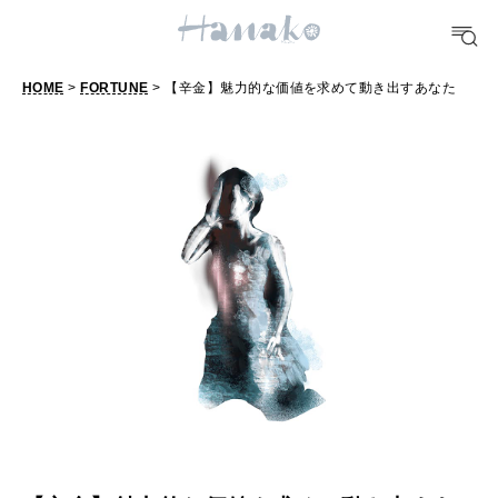
#手土産
#シュークリーム
#パン
#カフェ
#朝ごはん
#開運
10 CATEGORIES
HOME
>
FORTUNE
> 【辛金】魅力的な価値を求めて動き出すあなた
【
辛
FOOD
金
おいしい
】
魅
TRAVEL
力
どこ行く？
的
な
FORTUNE
価
明日のわたし
値
[12星座別] Weekly Holoscope
を