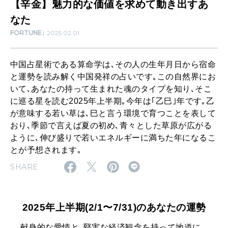
【辛金】魅力的な価値を求めて動き出すあ
HEALTH
求
[12星座別] Monthly Love Holoscope
自分にやさしく
なた
め
FORTUNE
2025.02.01
女神まり愛のタロットメッセージ
て
LEARN
算命学がわかる今月のあなた
動
中国占星術である算命学は､その人の生年月日から宿命
知る、考える
と運勢を読み解く中国発祥の占いです｡この自然界にお
き
いて､あなたの持って生まれた魂のタイプを知り､そこ
出
に巡る星を読む2025年上半期｡今年は｢乙巳｣年です｡乙
MAMA
す
が意味する若い草は､巳と言う環境で育つことを表して
ママもいろいろ
おり､季節で言えば夏の初め､青々とした草原が広がる
あ
ように､伸び盛りで若いエネルギーに満ちた年になるこ
な
とが予想されます｡
SUSTAINABLE
た
SHARE
わたしができること
2025年上半期(2/1〜7/31)のあなたの運勢
CULTURE
自分を耕す
献身的な愛情と､堅実な経済観念を持って地道に