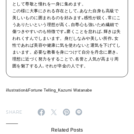
として尊敬と憧れを一身に集めます。
2026年4月号「未来をつくる、学びの教科書。」
この様に大事にされる存在として､あなた自身も高級で
美しいものに囲まれるのを好みます｡感性が鋭く､常にこ
2026年3月号「スイーツ予想図 2026」
うありたいという理想が高く､自尊心も強いため繊細で
傷つきやすいのも特徴です｡磨くことを怠れば､輝きは失
2026年2月号「良運を掴む 新・開運術。」
われくすんでしまいます。身だしなみや美しい所作､女
性であれば美容や健康に気を使わないと運気を下げてし
2026年1月号「猫がいれば、幸せ」
まいます。必要な教養を身につけて自分を丹念に磨き､
理想に近づく努力をすることで､名誉と人気が高まり周
2025年12月号「お酒の新常識。」
囲を魅了する人､それが辛金の人です。
illustration&Fortune Telling_Kazumi Watanabe
SHARE
Related Posts