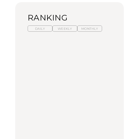
RANKING
DAILY
WEEKLY
MONTHLY
【福島】わざわざ食べに
暑いから食べたくなる。
「来たぞ、トイトレ」|
行きたいご当地グルメ23
わざわざ行きたいラーメ
弘中綾香の「純度
選｜ラーメン、餃子、そ
ン13選｜プロが選ぶベス
100%」～第141回～
ばほか
ト3、大井町の人気店、
ご当地ラーメン
FOOD
LEARN
FOOD
【東京近郊】日帰りひと
【東京近郊】日帰りひと
【あんこ】一度は食べた
り旅スポット5選｜館
り旅スポット5選｜館
い名店13選｜どら焼き・
山、前橋、日光など
山、前橋、日光など
おはぎほか
TRAVEL
TRAVEL
FOOD
【福島】わざわざ食べに
「来たぞ、トイトレ」|
「来たぞ、トイトレ」|
行きたいご当地グルメ23
弘中綾香の「純度
弘中綾香の「純度
選｜ラーメン、餃子、そ
100%」～第141回～
100%」～第141回～
ばほか