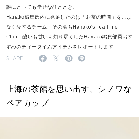
いい人生って？
誰にとっても幸せなひととき。
Hanako編集部内に発足したのは「お茶の時間」をこよ
MAGAZINE
なく愛するチーム、その名もHanako’s Tea Time
特集
Club。酸いも甘いも知り尽くしたHanako編集部員おす
2026年9月号「北海道 おいしく遊ぶ、夏のご褒美旅。」
すめのティータイムアイテムをレポートします。
SHARE
2026年8月号『お茶の時間です。』
MAGAZINE
MOOK
2026年7月号「鎌倉 ローカルが 教えてくれた 本当の歩き方。」
上海の茶館を思い出す、シノワな
2026年6月号「大銀座 トレンドが生まれる 新しい一流店へ。」
ペアカップ
FOLLOW US!
2026年5月号「“大好き”に出会いに。韓国」
2026年4月号「未来をつくる、学びの教科書。」
2026年3月号「スイーツ予想図 2026」