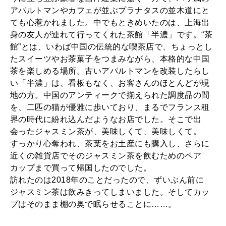
アパルトマンやカフェが並ぶプラナタスの並木道にと
ても心惹かれました。中でもときめいたのは、上海出
身の友人が連れて行ってくれた茶館「半濃」です。“茶
館”とは、いわば中国の伝統的な喫茶店で、ちょっとし
たスイーツやお茶菓子をつまみながら、本格的な中国
茶を楽しめる場所。古いアパルトマンを改装したらし
い「半濃」は、看板もなく、お客さんのほとんどが現
地の方。中国のアンティークで揃えられた調度品の間
を、二匹の猫が優雅に歩いており、まるでフランス租
界の時代に紛れ込んだようなお店でした。そこで出
会ったジャスミン茶が、美味しくて、美味しくて。
すっかり心奪われ、茶葉をお土産にも購入し、さらに
近くの雑貨店でそのジャスミン茶を飲むためのペア
カップまで買って帰国したのでした。
訪れたのは2018年のことだったので、ずいぶん前に
ジャスミン茶は飲みきってしまいました。そしてカッ
プはそのまま棚の奥で眠らせることに……。