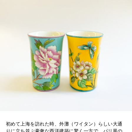
2026年2月号「良運を掴む 新・開運術。」
2026年1月号「猫がいれば、幸せ」
2025年12月号「お酒の新常識。」
初めて上海を訪れた時、外灘（ワイタン）らしい大通
りに立ち並ぶ豪奢な西洋建築に驚く一方で、パリ風の