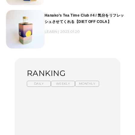
Hanako’s Tea Time Club #4 / 気分をリフレッ
シュさせてくれる【DIET OFF COLA】
LEARN
2023.01.20
RANKING
DAILY
WEEKLY
MONTHLY
【福島】わざわざ食べに
暑いから食べたくなる。
「来たぞ、トイトレ」|
行きたいご当地グルメ23
わざわざ行きたいラーメ
弘中綾香の「純度
選｜ラーメン、餃子、そ
ン13選｜プロが選ぶベス
100%」～第141回～
ばほか
ト3、大井町の人気店、
ご当地ラーメン
FOOD
LEARN
FOOD