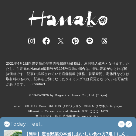
2021年4月1日以降更新の記事内掲載商品価格は、原則税込価格となります。た
だし、引用元のHanako掲載号が1195号以前の場合は、特に表示がなければ税
抜価格です。記事に掲載されている店舗情報 (価格、営業時間、定休日など) は
取材時のもので、記事をご覧になったタイミングでは変更となっている可能性
があります。 →
Contact
© 1945-2026 by Magazine House Co., Ltd. (Tokyo)
anan
BRUTUS
Casa BRUTUS
クロワッサン
GINZA
クウネル
Popeye
&Premium
Tarzan
colocal
Hanakoママ
こここ
MCS
マガジンワールド
広告掲載
Privacy Policy
Today I feel...
【簡単】定番野菜の本当においしい食べ方7選｜にんじ