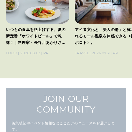
いつもの食卓を格上げする、夏の
アイヌ文化と「美人の湯」と称
新定番「ホワイトビール」で乾
れるモール温泉を体感できる〈
杯！｜料理家・長谷川あかりさん
ポロト〉。
の気取らないおもてなし。
FOOD
2026.08.03
PR
TRAVEL
2026.07.31
PR
JOIN OUR
COMMUNITY
編集後記やイベント情報などここだけのニュースをお届けしま
す。