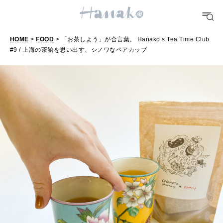
10 CATEGORIES
FOOD
HOME
>
FOOD
> 「お茶しよう」が合言葉。 Hanako’s Tea Time Club
おいしい
#9 / 上海の茶館を思い出す、シノワなペアカップ
TRAVEL
どこ行く？
FORTUNE
明日のわたし
[12星座別] Weekly Holoscope
HEALTH
[12星座別] Monthly Love Holoscope
自分にやさしく
女神まり愛のタロットメッセージ