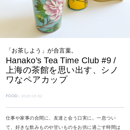
LEARN
算命学がわかる今月のあなた
知る、考える
MAMA
ママもいろいろ
「お茶しよう」が合言葉。
Hanako’s Tea Time Club #9 /
SUSTAINABLE
上海の茶館を思い出す、シノ
わたしができること
ワなペアカップ
CULTURE
FOOD
2023.03.02
自分を耕す
仕事や家事の合間に、友達と会う口実に。一息つい
WORK&MONEY
て、好きな飲みものや甘いものをお供に過ごす時間は