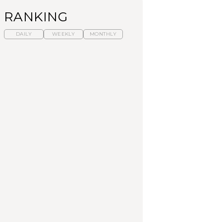
RANKING
DAILY
WEEKLY
MONTHLY
暑いから食べたくな
「来たぞ、トイトレ」|
「来たぞ、トイトレ」|
る。わざわざ行きたい
弘中綾香の「純度
弘中綾香の「純度
ラーメン13選｜プロが
100%」～第141回～
100%」～第141回～
選ぶベスト3、大井町の
人気店、ご当地ラーメ
LEARN
LEARN
FOOD
ン
No.1259『北海道 おい
No.1259『北海道 おい
【あんこ】一度は食べ
しく遊ぶ、夏のご褒美
しく遊ぶ、夏のご褒美
たい名店13選｜どら焼
旅。』
旅。』
き・おはぎほか
FOOD
いつもの食卓を格上げ
暑いから食べたくな
「来たぞ、トイトレ」|
する、夏の新定番「ホ
る。わざわざ行きたい
弘中綾香の「純度
ワイトビール」で乾
ラーメン13選｜プロが
100%」～第141回～
杯！｜料理家・長谷川
選ぶベスト3、大井町の
あかりさんの気取らな
人気店、ご当地ラーメ