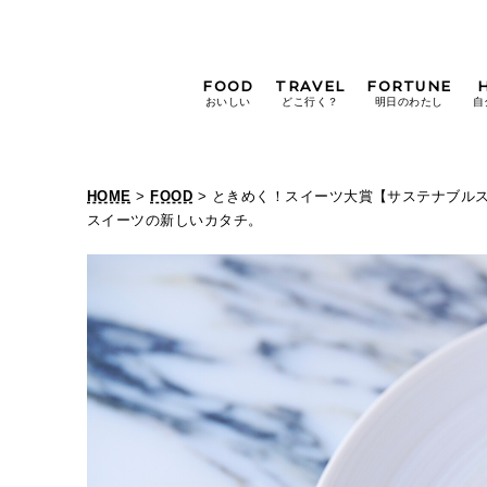
FOOD
TRAVEL
FORTUNE
おいしい
どこ行く？
明日のわたし
自
[12星座別] Weekly
Holoscope
HOME
>
FOOD
> ときめく！スイーツ大賞【サステナブルスイー
[12星座別] Monthly
スイーツの新しいカタチ。
Holoscope
#手土産
#シュークリーム
#パン
女神まり愛の
タロットメッセージ
#京都
[算命学] 星読みハナコの月巡