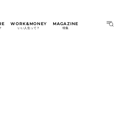
RE
WORK&MONEY
MAGAZINE
MAGAZINE
MOOK
す
いい人生って？
特集
2026年9月号「北海道 おいし
く遊ぶ、夏のご褒美旅。」
2026年8月号『お茶の時間で
す。』
日本橋
#中目黒
#吉祥寺
#横浜
2026年7月号「鎌倉 ローカル
が 教えてくれた 本当の歩き
方。」
2026年6月号「大銀座 トレン
ドが生まれる 新しい一流店
へ。」
2026年5月号「“大好き”に出
会いに。韓国」
2026年4月号「未来をつくる、