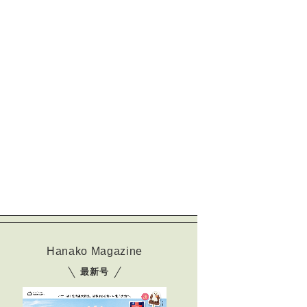
Hanako Magazine
最新号