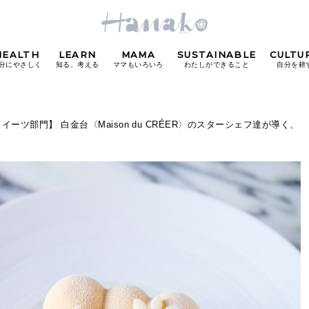
HEALTH
LEARN
MAMA
SUSTAINABLE
CULTU
分にやさしく
知る、考える
ママもいろいろ
わたしができること
自分を耕
POPULAR TAGS
ツ部門】 白金台〈Maison du CRÉER〉のスターシェフ達が導く、
#カフェ
#朝ごはん
#開運
#東京駅
#銀座
#
り
FOLLOW US!