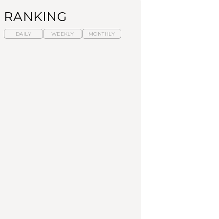
RANKING
DAILY
WEEKLY
MONTHLY
暑いから食べたくな
【東京近郊】日帰りひ
「来たぞ、トイトレ」|
る。わざわざ行きたい
とり旅スポット5選｜館
弘中綾香の「純度
ラーメン13選｜プロが
山、前橋、日光など
100%」～第141回～
選ぶベスト3、大井町の
人気店、ご当地ラーメ
TRAVEL
LEARN
FOOD
ン
No.1259『北海道 おい
No.1259『北海道 おい
【あんこ】一度は食べ
しく遊ぶ、夏のご褒美
しく遊ぶ、夏のご褒美
たい名店13選｜どら焼
旅。』
旅。』
き・おはぎほか
FOOD
いつもの食卓を格上げ
【東京近郊】日帰りひ
「来たぞ、トイトレ」|
する、夏の新定番「ホ
とり旅スポット5選｜館
弘中綾香の「純度
ワイトビール」で乾
山、前橋、日光など
100%」～第141回～
杯！｜料理家・長谷川
あかりさんの気取らな