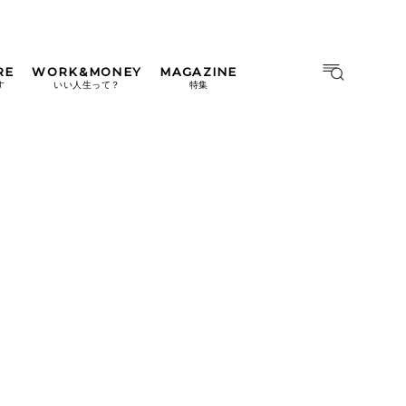
RE
WORK&MONEY
MAGAZINE
MAGAZINE
MOOK
す
いい人生って？
特集
2026年9月号「北海道 おいし
く遊ぶ、夏のご褒美旅。」
2026年8月号『お茶の時間で
す。』
日本橋
#中目黒
#吉祥寺
#横浜
2026年7月号「鎌倉 ローカル
が 教えてくれた 本当の歩き
方。」
2026年6月号「大銀座 トレン
ドが生まれる 新しい一流店
へ。」
2026年5月号「“大好き”に出
会いに。韓国」
2026年4月号「未来をつくる、