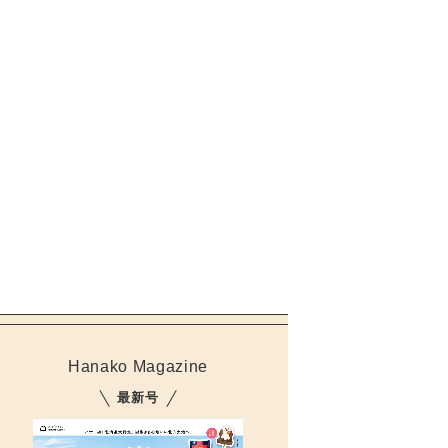
Hanako Magazine
最新号