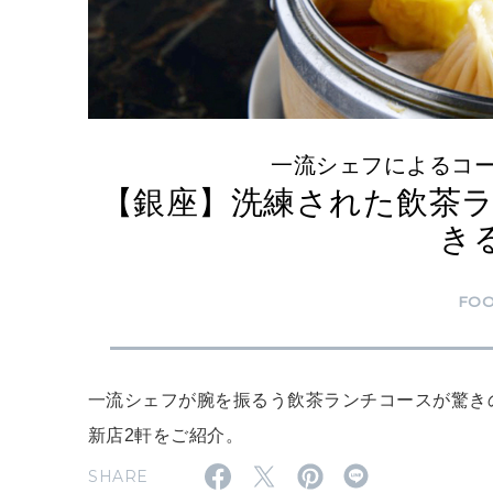
一流シェフによるコ
【銀座】洗練された飲茶
き
FO
一流シェフが腕を振るう飲茶ランチコースが驚き
新店2軒をご紹介。
SHARE