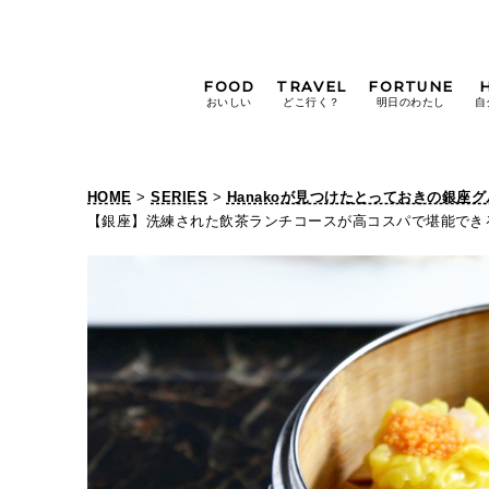
FOOD
TRAVEL
FORTUNE
おいしい
どこ行く？
明日のわたし
自
[12星座別] Weekly
Holoscope
HOME
>
SERIES
>
Hanakoが見つけたとっておきの銀座
[12星座別] Monthly
【銀座】洗練された飲茶ランチコースが高コスパで堪能でき
Holoscope
#手土産
#シュークリーム
#パン
女神まり愛の
タロットメッセージ
#京都
[算命学] 星読みハナコの月巡