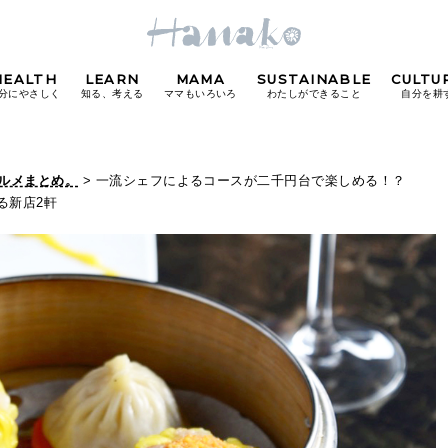
HEALTH
LEARN
MAMA
SUSTAINABLE
CULTU
分にやさしく
知る、考える
ママもいろいろ
わたしができること
自分を耕
POPULAR TAGS
グルメまとめ。
> 一流シェフによるコースが二千円台で楽しめる！？
る新店2軒
#カフェ
#朝ごはん
#開運
#東京駅
#銀座
#
り
FOLLOW US!