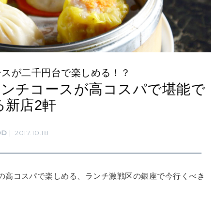
ースが二千円台で楽しめる！？
ランチコースが高コスパで堪能で
る新店2軒
OD
2017.10.18
の高コスパで楽しめる、ランチ激戦区の銀座で今行くべき