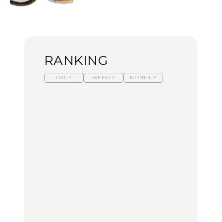
RANKING
DAILY
WEEKLY
MONTHLY
暑いから食べたくなる。
「来たぞ、トイトレ」|
「来たぞ、トイトレ」|
わざわざ行きたいラーメ
弘中綾香の「純度
弘中綾香の「純度
ン13選｜プロが選ぶベス
100%」～第141回～
100%」～第141回～
ト3、大井町の人気店、
ご当地ラーメン
LEARN
LEARN
FOOD
No.1259『北海道 おいし
No.1259『北海道 おいし
【あんこ】一度は食べた
く遊ぶ、夏のご褒美
く遊ぶ、夏のご褒美
い名店13選｜どら焼き・
旅。』
旅。』
おはぎほか
FOOD