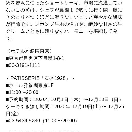
めを贅沢に使ったショートケーキ。市場に流通してい
ないこの苺は、シェフが農園まで取りに行く際、服に
その香りがつくほどに濃厚な甘い香りと爽やかな酸味
が特徴です。スポンジ生地の弾力や、絶妙な甘さの生
クリームとともに織りなすハーモニーを堪能してみ
て。
〈ホテル雅叙園東京〉
■東京都目黒区下目黒1-8-1
■03-3491-4111
＜PATISSERIE「栞杏1928」＞
■ホテル雅叙園東京1F
■11:00〜20:00
■予約期間： 2020年10月1日（木）〜12月13日（日）
ケーキ引き渡し期間：2020年 12月19日(土) 〜 12月25
日(金)
■03-5434-5230（11:00〜20:00）