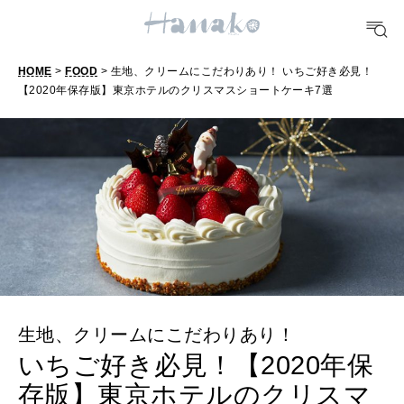
[12星座別] Weekly Holoscope
HEALTH
[12星座別] Monthly Love Holoscope
自分にやさしく
HOME
>
FOOD
> 生地、クリームにこだわりあり！ いちご好き必見！
【2020年保存版】東京ホテルのクリスマスショートケーキ7選
女神まり愛のタロットメッセージ
LEARN
算命学がわかる今月のあなた
知る、考える
MAMA
ママもいろいろ
SUSTAINABLE
生地、クリームにこだわりあり！
わたしができること
いちご好き必見！【2020年保
存版】東京ホテルのクリスマ