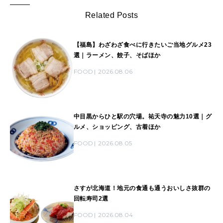
Related Posts
【福島】わざわざ食べに行きたいご当地グルメ23
選｜ラーメン、餃子、そばほか
FOOD
2026.08.06
中目黒からひと駅の穴場。祐天寺の魅力10選｜グ
ルメ、ショッピング、古着ほか
FOOD
2026.08.05
さすが北海道！地元の食通も通うおいしさ抜群の
回転寿司2選
FOOD
2026.08.04