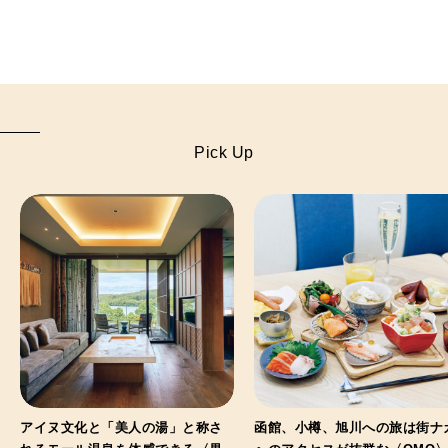
Pick Up
アイヌ文化と「美人の湯」と称さ
函館、小樽、旭川への旅は街ナ