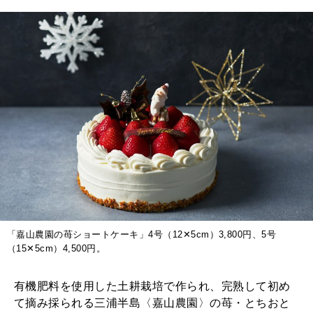
FOLLOW US!
2026年5月号「“大好き”に出会いに。韓国」
2026年4月号「未来をつくる、学びの教科書。」
2026年3月号「スイーツ予想図 2026」
2026年2月号「良運を掴む 新・開運術。」
2026年1月号「猫がいれば、幸せ」
2025年12月号「お酒の新常識。」
「嘉山農園の苺ショートケーキ」4号（12✕5cm）3,800円、5号
（15✕5cm）4,500円。
有機肥料を使用した土耕栽培で作られ、完熟して初め
て摘み採られる三浦半島〈嘉山農園〉の苺・とちおと