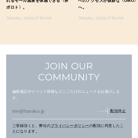
れるモール温泉を体感できる〈界
へのアクセスが抜群な〈OMO
ポロト〉。
へ。
TRAVEL
2026.07.31
PR
TRAVEL
2026.07.31
PR
JOIN OUR
COMMUNITY
編集後記やイベント情報などここだけのニュースをお届けしま
す。
配信停止
ご登録頂くと、弊社の
プライバシーポリシー
の配信に同意したこ
とになります。