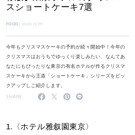
CULTURE
スショートケーキ7選
自分を耕す
FOOD
2020.12.07
WORK&MONEY
いい人生って？
今年もクリスマスケーキの予約が続々開始中！今年の
クリスマスはおうちでゆっくり楽しみたい、なんてあ
MAGAZINE
なたにもぴったりな東京の有名ホテルが作るクリスマ
特集
スケーキから王道「ショートケーキ」シリーズをピッ
2026年9月号「北海道 おいしく遊ぶ、夏のご褒美旅。」
クアップしご紹介します。
2026年8月号『お茶の時間です。』
SHARE
MAGAZINE
MOOK
2026年7月号「鎌倉 ローカルが 教えてくれた 本当の歩き方。」
2026年6月号「大銀座 トレンドが生まれる 新しい一流店へ。」
1.〈ホテル雅叙園東京〉