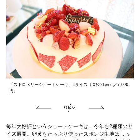
「ストロベリーショートケーキ」Lサイズ（直径21㎝）／7,000
円。
／
01
02
毎年大好評というショートケーキは、今年も2種類のサ
イズ展開。卵黄をたっぷり使ったスポンジ生地はしっ