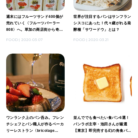
週末にはフルーツサンド400個が
世界が注目するパンはサンフラン
売れていく〈フルーツパーラー
シスコにあった！代々継がれる発
808〉へ。草加の商店街から奇跡
酵種「サワードウ」とは？
を起こす。
FOOD
2020.03.07
FOOD
2020.03.21
ワンランク上のパン呑み。フレン
並んででも食べたい食パン6選！
チシェフとパン職人が作るベーカ
パンラボ主宰・池田さんが厳選
リーレストラン〈bricolage
【東京】即完売する幻の角食パン
bread & co.〉へ。
も。