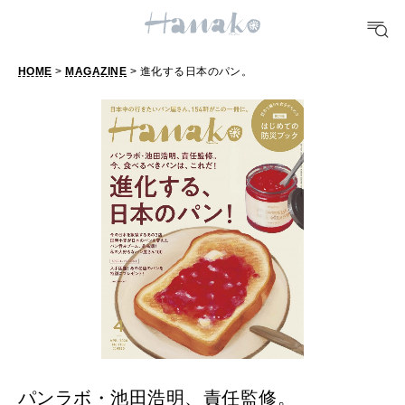
FORTUNE
明日のわたし
HOME
>
MAGAZINE
> 進化する日本のパン。
[12星座別] Weekly Holoscope
HEALTH
[12星座別] Monthly Love Holoscope
自分にやさしく
女神まり愛のタロットメッセージ
LEARN
算命学がわかる今月のあなた
知る、考える
MAMA
ママもいろいろ
パンラボ・池田浩明、責任監修。