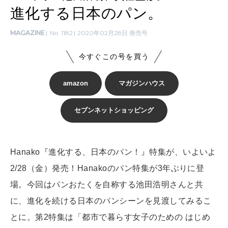
SUSTAINABLE
進化する日本のパン。
わたしができること
MAGAZINE
No. 1182
2020年02月28日 発売号
CULTURE
今すぐこの号を買う
自分を耕す
amazon
マガジンハウス
WORK&MONEY
セブンネットショッピング
いい人生って？
Hanako『進化する、日本のパン！』特集が、いよいよ
MAGAZINE
特集
2/28（金）発売！Hanakoのパン特集が3年ぶりに登
場。今回はパンおたくを自称する池田浩明さんと共
2026年9月号「北海道 おいしく遊ぶ、夏のご褒美旅。」
に、進化を続ける日本のパンシーンを見渡してみるこ
2026年8月号『お茶の時間です。』
とに。第2特集は「都市で暮らす女子のための はじめ