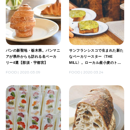
パンの新聖地・栃木県。パンマニ
サンフランシスコで生まれた新た
アが県外からも訪れる名ベーカ
なベーカリースター〈THE
リー4選【那須・宇都宮】
MILL〉。ローカル産小麦のトー
ストを体験して。
FOOD
2020.03.09
FOOD
2020.03.24