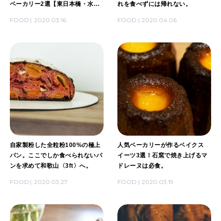
ベーカリー2選【東日本橋・水天
れを食べずには帰れない。
宮前】
FOOD
2020.03.16
FOOD
2020.04.06
自家製粉した全粒粉100%の極上
人気ベーカリーが作るベイクス
パン。ここでしか食べられないパ
イーツ3選！石窯で焼き上げるマ
ンを求めて和歌山〈3ft〉へ。
ドレーヌは必食。
FOOD
2020.03.27
FOOD
2020.03.19