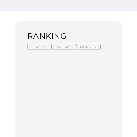
RANKING
DAILY
WEEKLY
MONTHLY
【福島】わざわざ食べに
暑いから食べたくなる。
「来たぞ、トイトレ」|
行きたいご当地グルメ23
わざわざ行きたいラーメ
弘中綾香の「純度
選｜ラーメン、餃子、そ
ン13選｜プロが選ぶベス
100%」～第141回～
ばほか
ト3、大井町の人気店、
ご当地ラーメン
FOOD
LEARN
FOOD
【東京近郊】日帰りひと
【東京近郊】日帰りひと
【あんこ】一度は食べた
り旅スポット5選｜館
り旅スポット5選｜館
い名店13選｜どら焼き・
山、前橋、日光など
山、前橋、日光など
おはぎほか
TRAVEL
TRAVEL
FOOD