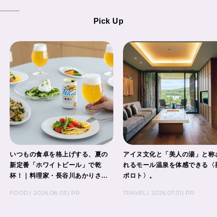
Pick Up
いつもの食卓を格上げする、夏の
アイヌ文化と「美人の湯」と称
新定番「ホワイトビール」で乾
れるモール温泉を体感できる〈
杯！｜料理家・長谷川あかりさん
ポロト〉。
の気取らないおもてなし。
FOOD
2026.08.03
PR
TRAVEL
2026.07.31
PR