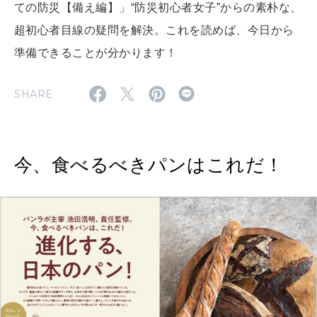
ての防災【備え編】」 “防災初心者女子”からの素朴な、
MAGAZINE
MOOK
2026年7月号「鎌倉 ローカルが 教えてくれた 本当の歩き方。」
超初心者目線の疑問を解決。これを読めば、今日から
2026年6月号「大銀座 トレンドが生まれる 新しい一流店へ。」
準備できることが分かります！
FOLLOW US!
2026年5月号「“大好き”に出会いに。韓国」
SHARE
2026年4月号「未来をつくる、学びの教科書。」
2026年3月号「スイーツ予想図 2026」
今、食べるべきパンはこれだ！
2026年2月号「良運を掴む 新・開運術。」
2026年1月号「猫がいれば、幸せ」
2025年12月号「お酒の新常識。」