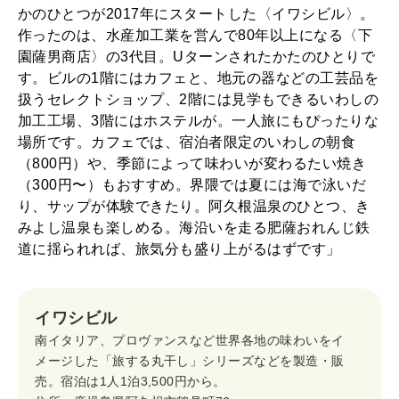
かのひとつが2017年にスタートした〈イワシビル〉。
2026年2月号「良運を掴む 新・開運術。」
作ったのは、水産加工業を営んで80年以上になる〈下
園薩男商店〉の3代目。Uターンされたかたのひとりで
2026年1月号「猫がいれば、幸せ」
す。ビルの1階にはカフェと、地元の器などの工芸品を
扱うセレクトショップ、2階には見学もできるいわしの
2025年12月号「お酒の新常識。」
加工工場、3階にはホステルが。一人旅にもぴったりな
場所です。カフェでは、宿泊者限定のいわしの朝食
（800円）や、季節によって味わいが変わるたい焼き
（300円〜）もおすすめ。界隈では夏には海で泳いだ
り、サップが体験できたり。阿久根温泉のひとつ、き
みよし温泉も楽しめる。海沿いを走る肥薩おれんじ鉄
道に揺られれば、旅気分も盛り上がるはずです」
イワシビル
南イタリア、プロヴァンスなど世界各地の味わいをイ
メージした「旅する丸干し」シリーズなどを製造・販
売。宿泊は1人1泊3,500円から。