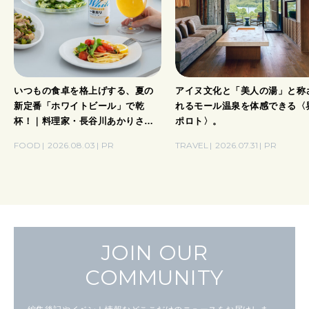
いつもの食卓を格上げする、夏の
アイヌ文化と「美人の湯」と称
新定番「ホワイトビール」で乾
れるモール温泉を体感できる〈
杯！｜料理家・長谷川あかりさん
ポロト〉。
の気取らないおもてなし。
FOOD
2026.08.03
PR
TRAVEL
2026.07.31
PR
JOIN OUR
COMMUNITY