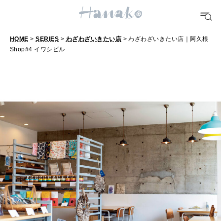
FOOD
おいしい
HOME
>
SERIES
>
わざわざいきたい店
> わざわざいきたい店｜阿久根
Shop#4 イワシビル
TRAVEL
どこ行く？
FORTUNE
明日のわたし
[12星座別] Weekly Holoscope
HEALTH
[12星座別] Monthly Love Holoscope
自分にやさしく
女神まり愛のタロットメッセージ