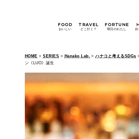
FOOD
TRAVEL
FORTUNE
おいしい
どこ行く？
明日のわたし
自
[12星座別] Weekly
Holoscope
HOME
>
SERIES
>
Hanako Lab.
>
ハナコと考えるSDGs
[12星座別] Monthly
ン《LUO》誕生
Holoscope
#手土産
#シュークリーム
#パン
女神まり愛の
タロットメッセージ
#京都
[算命学] 星読みハナコの月巡