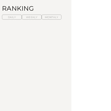
RANKING
DAILY
WEEKLY
MONTHLY
暑いから食べたくな
【東京近郊】日帰りひ
「来たぞ、トイトレ」|
る。わざわざ行きたい
とり旅スポット5選｜館
弘中綾香の「純度
ラーメン13選｜プロが
山、前橋、日光など
100%」～第141回～
選ぶベスト3、大井町の
人気店、ご当地ラーメ
TRAVEL
LEARN
FOOD
ン
No.1259『北海道 おい
No.1259『北海道 おい
【あんこ】一度は食べ
しく遊ぶ、夏のご褒美
しく遊ぶ、夏のご褒美
たい名店13選｜どら焼
旅。』
旅。』
き・おはぎほか
FOOD
いつもの食卓を格上げ
【東京近郊】日帰りひ
「来たぞ、トイトレ」|
する、夏の新定番「ホ
とり旅スポット5選｜館
弘中綾香の「純度
ワイトビール」で乾
山、前橋、日光など
100%」～第141回～
杯！｜料理家・長谷川
あかりさんの気取らな