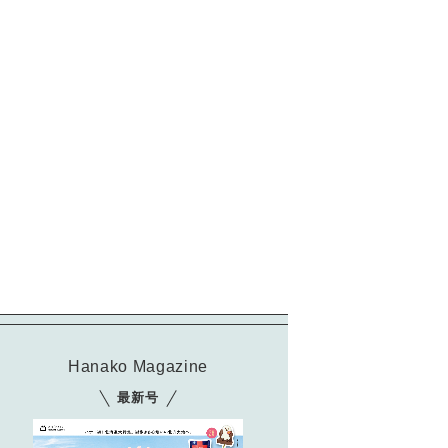
Hanako Magazine
最新号