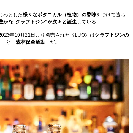
じめとした
様々なボタニカル（植物）の香味
をつけて造ら
豊かな”クラフトジン”が次々と誕生
している。
23年10月21日より発売された《LUO》は
クラフトジンの
ト
」と「
森林保全活動
」だ。