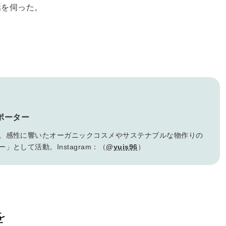
話を伺った。
ポーター
。感性に響いたオーガニックコスメやサステナブルな物作りの
として活動。Instagram：（
@yuis96
）
を