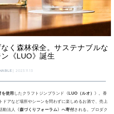
げなく森林保全。サステナブルな
ン《LUO》誕生
NABLE
2023.11.13
材を使用
したクラフトジンブランド《
LUO（ルオ）
》。香
トドアなど場所やシーンを問わずに楽しめるお酒で、売上
活動法人
〈森づくりフォーラム〉へ寄付
される。プロダク