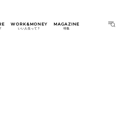
RE
WORK&MONEY
MAGAZINE
MAGAZINE
MOOK
す
いい人生って？
特集
2026年9月号「北海道 おいし
く遊ぶ、夏のご褒美旅。」
2026年8月号『お茶の時間で
す。』
日本橋
#中目黒
#吉祥寺
#横浜
2026年7月号「鎌倉 ローカル
が 教えてくれた 本当の歩き
方。」
2026年6月号「大銀座 トレン
ドが生まれる 新しい一流店
へ。」
2026年5月号「“大好き”に出
会いに。韓国」
2026年4月号「未来をつくる、