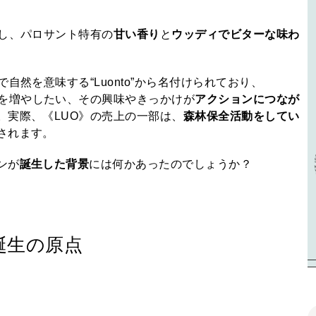
用し、パロサント特有の
甘い香り
と
ウッディでビターな味わ
自然を意味する“Luonto”から名付けられており、
を増やしたい、その興味やきっかけが
アクションにつなが
。実際、《LUO》の売上の一部は、
森林保全活動をしてい
されます。
ンが
誕生した背景
には何かあったのでしょうか？
誕生の原点