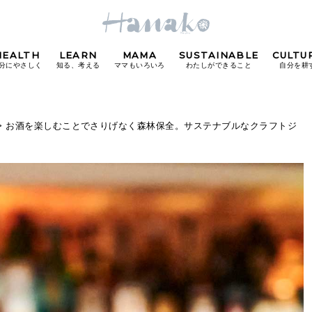
HEALTH
LEARN
MAMA
SUSTAINABLE
CULTU
分にやさしく
知る、考える
ママもいろいろ
わたしができること
自分を耕
POPULAR TAGS
> お酒を楽しむことでさりげなく森林保全。サステナブルなクラフトジ
#カフェ
#朝ごはん
#開運
#東京駅
#銀座
#
り
FOLLOW US!