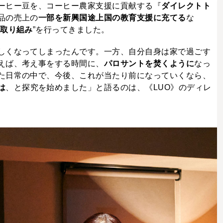
ーヒー豆を、コーヒー農家支援に貢献する『
ダイレクトト
品の売上の
一部を新興国途上国の教育支援に充てる
な
る取り組み
”を行ってきました。
しくなってしまったんです。一方、自分自身は家で過ごす
えば、考え事をする時間に、
パロサントを焚くように
なっ
た日常の中で、今後、これが当たり前になっていくなら、
は
、と探究を始めました」と語るのは、《LUO》のディレ