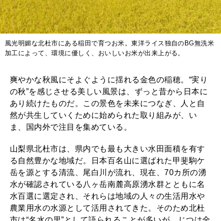
風光明媚な北杜市にある稲田で育つお米。東洋ライス独自のBG無洗米
加工によって、環境に優しく、おいしいお米が出来上がる。
爽やかな秋風にそよぐように揺れる金色の稲穂。“実り
の秋”を感じさせる美しい風景は、ずっと昔から日本に
あり続けたものだ。この景色を未来につなぎ、人と自
然が共生していくために始められた取り組みが、い
ま、国内外で注目を集めている。
山梨県北杜市は、県内でも最も大きい水田面積を有す
る自然豊かな地域だ。日本百名山に選ばれた甲斐駒ケ
岳を源とする清流、尾白川が流れ、現在、70カ所の湧
水が確認されている八ヶ岳南麓高原湧水群とともに名
水百選に選定され、それらは地域の人々の生活用水や
農業用水の水源として活用されてきた。そのため北杜
市は“名水の里”として語られることが多いが、じつは全