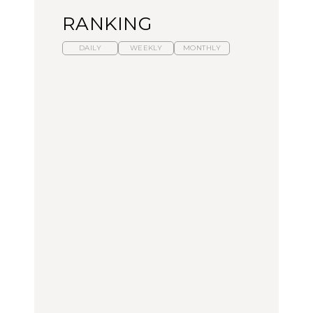
RANKING
DAILY
WEEKLY
MONTHLY
暑いから食べたくなる。
【東京近郊】日帰りひと
「来たぞ、トイトレ」|
わざわざ行きたいラーメ
り旅スポット5選｜館
弘中綾香の「純度
ン13選｜プロが選ぶベス
山、前橋、日光など
100%」～第141回～
ト3、大井町の人気店、
ご当地ラーメン
TRAVEL
LEARN
FOOD
【福島】わざわざ食べに
【東京近郊】日帰りひと
【あんこ】一度は食べた
行きたいご当地グルメ23
り旅スポット5選｜館
い名店13選｜どら焼き・
選｜ラーメン、餃子、そ
山、前橋、日光など
おはぎほか
ばほか
FOOD
TRAVEL
FOOD
中目黒からひと駅の穴
No.1259『北海道 おいし
「来たぞ、トイトレ」|
場。祐天寺の魅力10選｜
く遊ぶ、夏のご褒美
弘中綾香の「純度
グルメ、ショッピング、
旅。』
100%」～第141回～
古着ほか