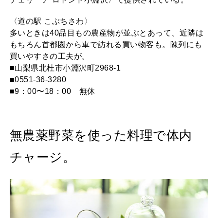
〈道の駅 こぶちさわ〉
多いときは40品目もの農産物が並ぶとあって、近隣は
もちろん首都圏から車で訪れる買い物客も。陳列にも
買いやすさの工夫が。
■山梨県北杜市小淵沢町2968-1
■0551-36-3280
■9：00〜18：00 無休
無農薬野菜を使った料理で体内
チャージ。