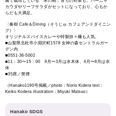
園で栽培している「米の精」育ちの野菜も。バーニャ
カウダやリーフサラダがセットになっており、心もか
らだも大満足。
〈奏樹 Cafe＆Dining（そうじゅ カフェアンドダイニン
グ）〉
オリジナルスパイスカレーや特製担々麺も人気。
■山梨県北杜市小淵沢町1578 女神の森セントラルガー
デン内
■0551-36-5002
■11：30〜15：00 9月〜3月は水木休、4月〜8月は水
休
■35席／禁煙
（Hanako1190号掲載／photo：Norio Kidera text：
Keiko Kodera illustration：Miyuki Matsuo）
Hanako SDGS