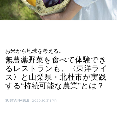
WORK&MONEY
いい人生って？
MAGAZINE
特集
お米から地球を考える。
無農薬野菜を食べて体験でき
2026年9月号「北海道 おいしく遊ぶ、夏のご褒美旅。」
るレストランも。〈東洋ライ
2026年8月号『お茶の時間です。』
ス〉と山梨県・北杜市が実践
する“持続可能な農業”とは？
MAGAZINE
MOOK
2026年7月号「鎌倉 ローカルが 教えてくれた 本当の歩き方。」
2026年6月号「大銀座 トレンドが生まれる 新しい一流店へ。」
SUSTAINABLE
2020.10.31
PR
FOLLOW US!
2026年5月号「“大好き”に出会いに。韓国」