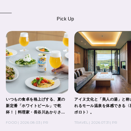
Pick Up
いつもの食卓を格上げする、夏の
アイヌ文化と「美人の湯」と称
新定番「ホワイトビール」で乾
れるモール温泉を体感できる〈
杯！｜料理家・長谷川あかりさん
ポロト〉。
の気取らないおもてなし。
FOOD
2026.08.03
PR
TRAVEL
2026.07.31
PR