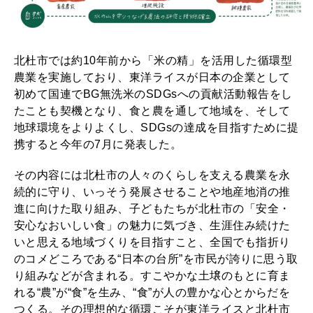
北杜市では約10年前から「米の精」を活用した循環型
農業を実施しており、東洋ライスが日本の企業として
初めて国連でBG無洗米のSDGsへの貢献活動報告をし
たことも契機となり、食と農を通して地域を、そして
地球環境をよりよくし、SDGsの達成を目指すために提
携すると今年の7月に発表した。
その内容には北杜市の人々のくらしを支える農業を永
続的に守り、いっそう発展させることや地産地消の推
進に向けた取り組み、子どもたちが北杜市の「安全・
安心なおいしい食」の魅力に気づき、生涯住み続けた
いと思える地域づくりを目指すこと、全国でも指折り
のコメどころである“日本の台所”を市民が誇りに思う取
り組みなどが含まれる。すこやかな土壌のもとに育ま
れる“農”が“食”を生み、“食”が人の豊かな心とからだを
つくる。その理想的な循環こそが東洋ライスと北杜市