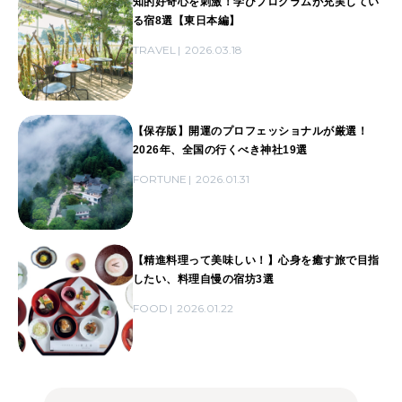
知的好奇心を刺激！学びプログラムが充実してい
る宿8選【東日本編】
TRAVEL
2026.03.18
【保存版】開運のプロフェッショナルが厳選！
2026年、全国の行くべき神社19選
FORTUNE
2026.01.31
【精進料理って美味しい！】心身を癒す旅で目指
したい、料理自慢の宿坊3選
FOOD
2026.01.22