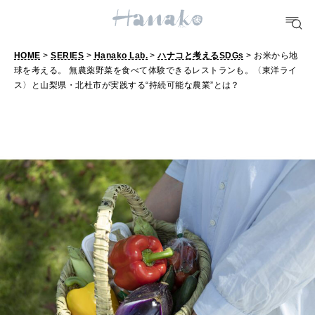
HEALTH
[12星座別] Monthly Love Holoscope
自分にやさしく
女神まり愛のタロットメッセージ
HOME
>
SERIES
>
Hanako Lab.
>
ハナコと考えるSDGs
> お米から地
球を考える。 無農薬野菜を食べて体験できるレストランも。〈東洋ライ
LEARN
算命学がわかる今月のあなた
ス〉と山梨県・北杜市が実践する“持続可能な農業”とは？
知る、考える
MAMA
ママもいろいろ
SUSTAINABLE
わたしができること
CULTURE
自分を耕す