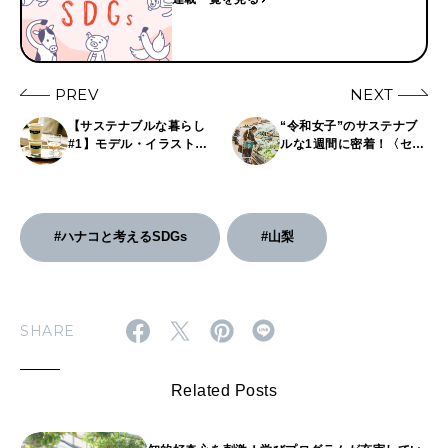
PREV
NEXT
【サステナブルな暮らし
“令和女子”のサステナブ
#1】モデル・イラスト
ルな1週間に密着！〈セブ
レーター香菜子さん『家
ン＆アイ〉グループ店舗
事を選んで、いろんなロ
でできる、環境にいい9つ
スとさよなら。』
のこと。
#ハナコと考えるSDGs
#山梨
SHARE
Related Posts