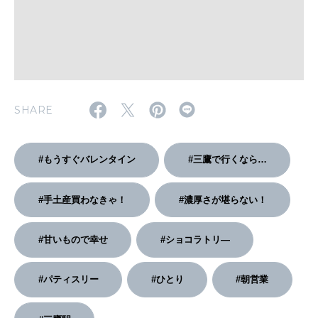
2026年2月号「良運を掴む 新・開運術。」
2026年1月号「猫がいれば、幸せ」
2025年12月号「お酒の新常識。」
SHARE
#もうすぐバレンタイン
#三鷹で行くなら…
#手土産買わなきゃ！
#濃厚さが堪らない！
#甘いもので幸せ
#ショコラトリ―
#パティスリー
#ひとり
#朝営業