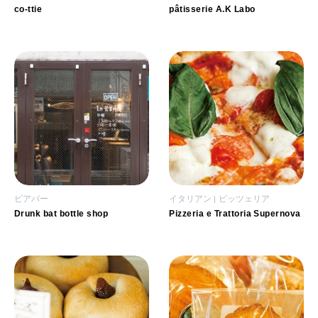
co-ttie
pâtisserie A.K Labo
ビアバー
イタリアン
ピッツェリア
Drunk bat bottle shop
Pizzeria e Trattoria Supernova