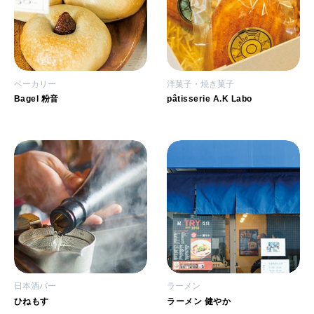
ベーカリー
洋菓子・焼き菓子
Bagel 粉音
pâtisserie A.K Labo
日本酒バー
ラーメン
ひねもす
ラーメン 健やか