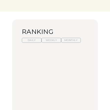
RANKING
DAILY
WEEKLY
MONTHLY
暑いから食べたくなる。
【東京近郊】日帰りひと
「来たぞ、トイトレ」|
わざわざ行きたいラーメ
り旅スポット5選｜館
弘中綾香の「純度
ン13選｜プロが選ぶベス
山、前橋、日光など
100%」～第141回～
ト3、大井町の人気店、
ご当地ラーメン
TRAVEL
LEARN
FOOD
【福島】わざわざ食べに
【東京近郊】日帰りひと
【あんこ】一度は食べた
行きたいご当地グルメ23
り旅スポット5選｜館
い名店13選｜どら焼き・
選｜ラーメン、餃子、そ
山、前橋、日光など
おはぎほか
ばほか
FOOD
TRAVEL
FOOD