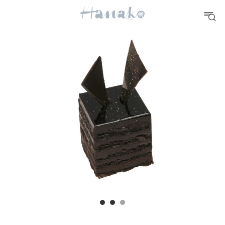
10 CATEGORIES
FOOD
おいしい
TRAVEL
どこ行く？
FORTUNE
明日のわたし
[12星座別] Weekly Holoscope
HEALTH
[12星座別] Monthly Love Holoscope
自分にやさしく
女神まり愛のタロットメッセージ