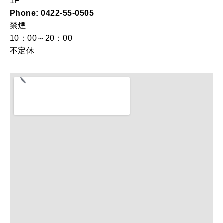
1F
Phone: 0422-55-0505
禁煙
10：00～20：00
MAGAZINE
特集
不定休
2026年9月号「北海道 おいしく遊ぶ、夏のご褒美旅。」
2026年8月号『お茶の時間です。』
MAGAZINE
MOOK
2026年7月号「鎌倉 ローカルが 教えてくれた 本当の歩き方。」
2026年6月号「大銀座 トレンドが生まれる 新しい一流店へ。」
FOLLOW US!
2026年5月号「“大好き”に出会いに。韓国」
2026年4月号「未来をつくる、学びの教科書。」
2026年3月号「スイーツ予想図 2026」