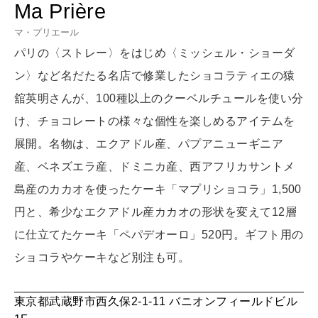
Ma Prière
LEARN
算命学がわかる今月のあなた
マ・プリエール
知る、考える
パリの〈ストレー〉をはじめ〈ミッシェル・ショーダ
ン〉など名だたる名店で修業したショコラティエの猿
MAMA
舘英明さんが、100種以上のクーベルチュールを使い分
ママもいろいろ
け、チョコレートの様々な個性を楽しめるアイテムを
展開。名物は、エクアドル産、パプアニューギニア
SUSTAINABLE
産、ベネズエラ産、ドミニカ産、西アフリカサントメ
わたしができること
島産のカカオを使ったケーキ「マプリショコラ」1,500
円と、希少なエクアドル産カカオの形状を変えて12層
CULTURE
に仕立てたケーキ「ペパデオーロ」520円。ギフト用の
自分を耕す
ショコラやケーキなど別注も可。
東京都武蔵野市西久保2-1-11 バニオンフィールドビル
WORK&MONEY
いい人生って？