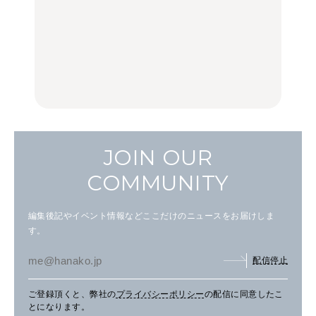
中目黒からひと駅の穴
いつもの食卓を格上げす
【2026年最新】横浜の絶
場。祐天寺の魅力10選｜
る、夏の新定番「ホワイ
品ランチ29選｜横浜駅周
グルメ、ショッピング、
トビール」で乾杯！｜料
辺、みなとみらい、横浜
古着ほか
理家・長谷川あかりさん
中華街、和食、洋食ほか
の気取らないおもてな
FOOD
FOOD | PR
FOOD
し。
JOIN OUR
COMMUNITY
編集後記やイベント情報などここだけのニュースをお届けしま
す。
配信停止
ご登録頂くと、弊社の
プライバシーポリシー
の配信に同意したこ
とになります。