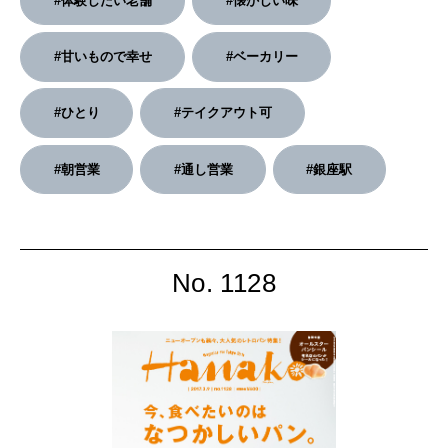
#体験したい老舗
#懐かしい味
2026年2月号「良運を掴む 新・開運術。」
#甘いもので幸せ
#ベーカリー
2026年1月号「猫がいれば、幸せ」
#ひとり
#テイクアウト可
2025年12月号「お酒の新常識。」
#朝営業
#通し営業
#銀座駅
No. 1128