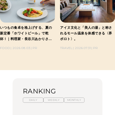
いつもの食卓を格上げする、夏の
アイヌ文化と「美人の湯」と称さ
新定番「ホワイトビール」で乾
れるモール温泉を体感できる〈界
杯！｜料理家・長谷川あかりさん
ポロト〉。
の気取らないおもてなし。
FOOD
2026.08.03
PR
TRAVEL
2026.07.31
PR
RANKING
DAILY
WEEKLY
MONTHLY