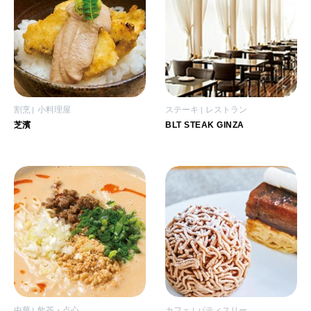
割烹
小料理屋
ステーキ
レストラン
芝濱
BLT STEAK GINZA
中華
飲茶・点心
カフェ
パティスリー