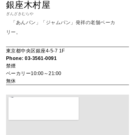
銀座木村屋
LEARN
ぎんざきむらや
算命学がわかる今月のあなた
知る、考える
「あんパン」「ジャムパン」発祥の老舗ベーカ
リー。
MAMA
ママもいろいろ
東京都中央区銀座4-5-7 1F
Phone: 03-3561-0091
禁煙
SUSTAINABLE
ベーカリー10:00～21:00
わたしができること
無休
CULTURE
自分を耕す
WORK&MONEY