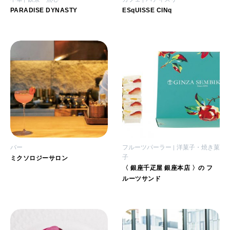
PARADISE DYNASTY
ESqUISSE CINq
バー
フルーツパーラー
洋菓子・焼き菓
子
ミクソロジーサロン
〈 銀座千疋屋 銀座本店 〉の フ
ルーツサンド