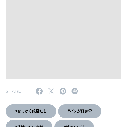
いい人生って？
MAGAZINE
特集
2026年9月号「北海道 おいしく遊ぶ、夏のご褒美旅。」
2026年8月号『お茶の時間です。』
MAGAZINE
MOOK
2026年7月号「鎌倉 ローカルが 教えてくれた 本当の歩き方。」
2026年6月号「大銀座 トレンドが生まれる 新しい一流店へ。」
SHARE
FOLLOW US!
2026年5月号「“大好き”に出会いに。韓国」
#せっかく銀座だし
#パンが好き♡
2026年4月号「未来をつくる、学びの教科書。」
2026年3月号「スイーツ予想図 2026」