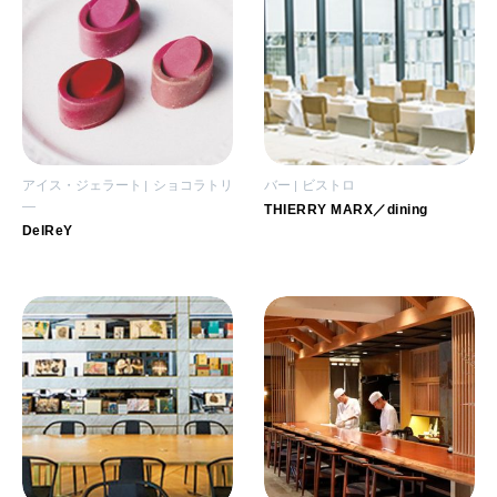
アイス・ジェラート
ショコラトリ
バー
ビストロ
―
THIERRY MARX／dining
DelReY