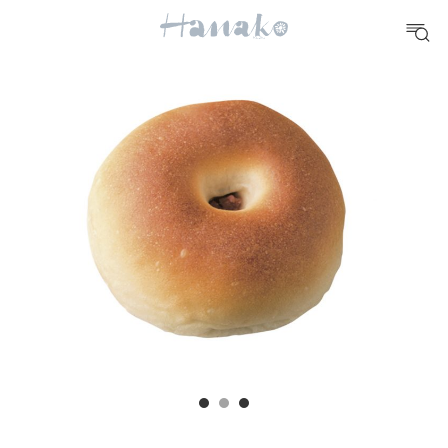
10 CATEGORIES
FOOD
おいしい
TRAVEL
どこ行く？
FORTUNE
明日のわたし
[12星座別] Weekly Holoscope
HEALTH
[12星座別] Monthly Love Holoscope
自分にやさしく
女神まり愛のタロットメッセージ