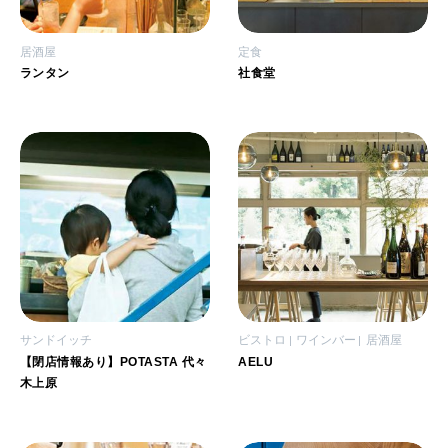
居酒屋
定食
ランタン
社食堂
サンドイッチ
ビストロ
ワインバー
居酒屋
【閉店情報あり】POTASTA 代々
AELU
木上原