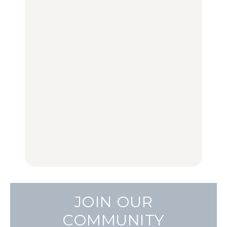
グルメ、ショッピング、
旅。』
100%」～第141回～
古着ほか
FOOD
LEARN
【福島】わざわざ食べに
「来たぞ、トイトレ」|
No.1259『北海道 おいし
行きたいご当地グルメ23
弘中綾香の「純度
く遊ぶ、夏のご褒美
選｜ラーメン、餃子、そ
100%」～第141回～
旅。』
ばほか
LEARN
FOOD
【2026年最新】横浜の絶
【2026年最新】横浜の絶
No.1259『北海道 おいし
品ランチ29選｜横浜駅周
品ランチ29選｜横浜駅周
く遊ぶ、夏のご褒美
辺、みなとみらい、横浜
辺、みなとみらい、横浜
旅。』
中華街、和食、洋食ほか
中華街、和食、洋食ほか
FOOD
FOOD
JOIN OUR
COMMUNITY