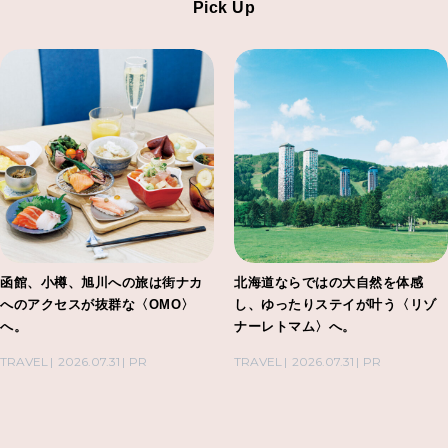
Pick Up
函館、小樽、旭川への旅は街ナカ
北海道ならではの大自然を体感
へのアクセスが抜群な〈OMO〉
し、ゆったりステイが叶う〈リゾ
へ。
ナーレトマム〉へ。
TRAVEL
2026.07.31
PR
TRAVEL
2026.07.31
PR