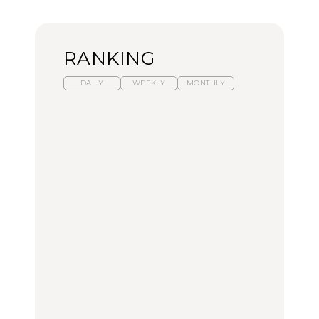
RANKING
DAILY
WEEKLY
MONTHLY
暑いから食べたくなる。
【東京近郊】日帰りひと
「来たぞ、トイトレ」|
わざわざ行きたいラーメ
り旅スポット5選｜館
弘中綾香の「純度
ン13選｜プロが選ぶベス
山、前橋、日光など
100%」～第141回～
ト3、大井町の人気店、
ご当地ラーメン
TRAVEL
LEARN
FOOD
【福島】わざわざ食べに
【東京近郊】日帰りひと
【あんこ】一度は食べた
行きたいご当地グルメ23
り旅スポット5選｜館
い名店13選｜どら焼き・
選｜ラーメン、餃子、そ
山、前橋、日光など
おはぎほか
ばほか
FOOD
TRAVEL
FOOD
中目黒からひと駅の穴
No.1259『北海道 おいし
「来たぞ、トイトレ」|
場。祐天寺の魅力10選｜
く遊ぶ、夏のご褒美
弘中綾香の「純度