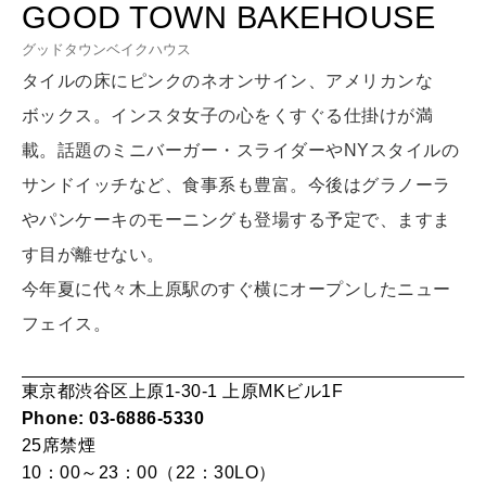
GOOD TOWN BAKEHOUSE
LEARN
算命学がわかる今月のあなた
グッドタウンベイクハウス
知る、考える
タイルの床にピンクのネオンサイン、アメリカンな
ボックス。インスタ女子の心をくすぐる仕掛けが満
MAMA
載。話題のミニバーガー・スライダーやNYスタイルの
ママもいろいろ
サンドイッチなど、食事系も豊富。今後はグラノーラ
やパンケーキのモーニングも登場する予定で、ますま
SUSTAINABLE
す目が離せない。
わたしができること
今年夏に代々木上原駅のすぐ横にオープンしたニュー
フェイス。
CULTURE
自分を耕す
東京都渋谷区上原1-30-1 上原MKビル1F
Phone: 03-6886-5330
25席
禁煙
WORK&MONEY
10：00～23：00（22：30LO）
いい人生って？