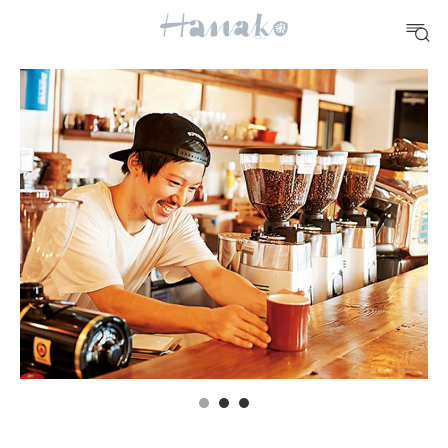
10 CATEGORIES
FOOD
おいしい
TRAVEL
どこ行く？
FORTUNE
明日のわたし
[12星座別] Weekly Holoscope
HEALTH
[12星座別] Monthly Love Holoscope
自分にやさしく
女神まり愛のタロットメッセージ