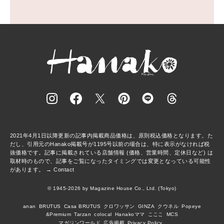
2021年4月1日以降更新の記事内掲載商品価格は、原則税込価格となります。た
だし、引用元のHanako掲載号が1195号以前の場合は、特に表示がなければ税
抜価格です。記事に掲載されている店舗情報 (価格、営業時間、定休日など) は
取材時のもので、記事をご覧になったタイミングでは変更となっている可能性
があります。 →
Contact
© 1945-2026 by Magazine House Co., Ltd. (Tokyo)
anan
BRUTUS
Casa BRUTUS
クロワッサン
GINZA
クウネル
Popeye
&Premium
Tarzan
colocal
Hanakoママ
こここ
MCS
マガジンワールド
広告掲載
Privacy Policy