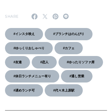
2026年2月号「良運を掴む 新・開運術。」
SHARE
2026年1月号「猫がいれば、幸せ」
2025年12月号「お酒の新常識。」
#インスタ映え
#ブランチはのんびり
#ゆっくりおしゃべり
#カフェ
#友達
#恋人
#ゆったりソファ席
#休日ランチメニュー有り
#通し営業
#遅めランチ可
#代々木上原駅