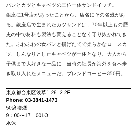
パンとカツとキャベツの三位一体サンドイッチ。
LEARN
算命学がわかる今月のあなた
銀座に1号店があったことから、店名にその名残があ
知る、考える
る。銀座店で生まれたカツサンドは、70年以上もの歴
史の中で材料も製法も変えることなく守り抜かれてき
MAMA
た。ふわふわの食パンと揚げたてで柔らかなロースカ
ママもいろいろ
ツ、しんなりとしたキャベツが一体となり、大人から
子供まで大好きな一品に。当時の社長が海外を食べ歩
SUSTAINABLE
き取り入れたメニューだ。ブレンドコーヒー350円。
わたしができること
東京都台東区浅草1-28 -2 2F
Phone: 03-3841-1473
CULTURE
自分を耕す
50席
喫煙
9：00〜17：00LO
水休
WORK&MONEY