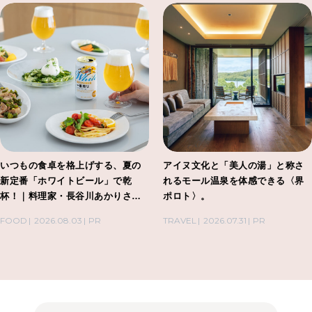
いつもの食卓を格上げする、夏の
アイヌ文化と「美人の湯」と称さ
新定番「ホワイトビール」で乾
れるモール温泉を体感できる〈界
杯！｜料理家・長谷川あかりさん
ポロト〉。
の気取らないおもてなし。
FOOD
2026.08.03
PR
TRAVEL
2026.07.31
PR