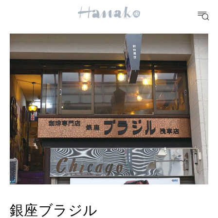
10 CATEGORIES
FOOD
おいしい
TRAVEL
どこ行く？
FORTUNE
明日のわたし
[12星座別] Weekly Holoscope
HEALTH
[12星座別] Monthly Love Holoscope
自分にやさしく
銀座ブラジル
女神まり愛のタロットメッセージ