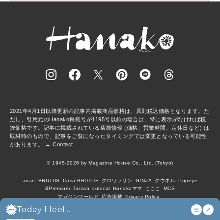
2021年4月1日以降更新の記事内掲載商品価格は、原則税込価格となります。た
だし、引用元のHanako掲載号が1195号以前の場合は、特に表示がなければ税
抜価格です。記事に掲載されている店舗情報 (価格、営業時間、定休日など) は
取材時のもので、記事をご覧になったタイミングでは変更となっている可能性
があります。 →
Contact
© 1945-2026 by Magazine House Co., Ltd. (Tokyo)
anan
BRUTUS
Casa BRUTUS
クロワッサン
GINZA
クウネル
Popeye
&Premium
Tarzan
colocal
Hanakoママ
こここ
MCS
マガジンワールド
広告掲載
Privacy Policy
Today I feel...