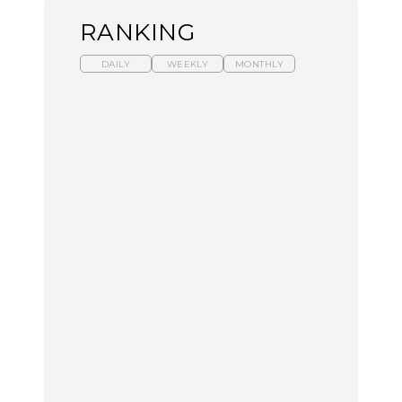
RANKING
DAILY
WEEKLY
MONTHLY
【福島】わざわざ食べに
暑いから食べたくなる。
「来たぞ、トイトレ」|
行きたいご当地グルメ23
わざわざ行きたいラーメ
弘中綾香の「純度
選｜ラーメン、餃子、そ
ン13選｜プロが選ぶベス
100%」～第141回～
ばほか
ト3、大井町の人気店、
ご当地ラーメン
FOOD
LEARN
FOOD
【東京近郊】日帰りひと
【東京近郊】日帰りひと
【あんこ】一度は食べた
り旅スポット5選｜館
り旅スポット5選｜館
い名店13選｜どら焼き・
山、前橋、日光など
山、前橋、日光など
おはぎほか
TRAVEL
TRAVEL
FOOD
【福島】わざわざ食べに
「来たぞ、トイトレ」|
「来たぞ、トイトレ」|
行きたいご当地グルメ23
弘中綾香の「純度
弘中綾香の「純度
選｜ラーメン、餃子、そ
100%」～第141回～
100%」～第141回～
ばほか