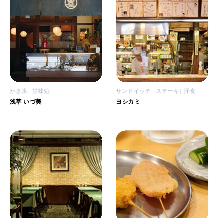
かき氷
甘味処
サンドイッチ
ステーキ
洋食
浅草 いづ美
ヨシカミ