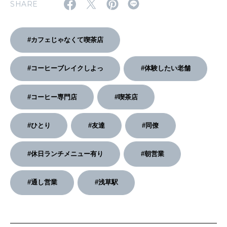
SHARE
2026年2月号「良運を掴む 新・開運術。」
#カフェじゃなくて喫茶店
2026年1月号「猫がいれば、幸せ」
#コーヒーブレイクしよっ
#体験したい老舗
2025年12月号「お酒の新常識。」
#コーヒー専門店
#喫茶店
#ひとり
#友達
#同僚
#休日ランチメニュー有り
#朝営業
#通し営業
#浅草駅