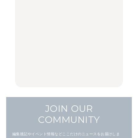
LEARN
FOOD
LEARN
住みたい街として人気エ
No.1259『北海道 おいし
No.1259『北海道 おいし
リアのおすすめスポット
く遊ぶ、夏のご褒美
く遊ぶ、夏のご褒美
｜吉祥寺、西荻窪、代々
旅。』
旅。』
木上原、下北沢ほか
FOOD
いつもの食卓を格上げす
【2026年最新】横浜の絶
行列に並んででも食べる
る、夏の新定番「ホワイ
品ランチ29選｜横浜駅周
べし！喜多方ラーメンの
トビール」で乾杯！｜料
辺、みなとみらい、横浜
名店3選
理家・長谷川あかりさん
中華街、和食、洋食ほか
の気取らないおもてな
FOOD
FOOD | PR
FOOD
し。
JOIN OUR
COMMUNITY
編集後記やイベント情報などここだけのニュースをお届けしま