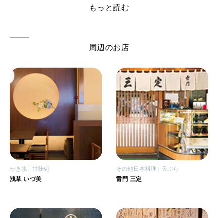
もっと読む
周辺のお店
かき氷
甘味処
その他日本料理
天ぷら
浅草 いづ美
雷門 三定