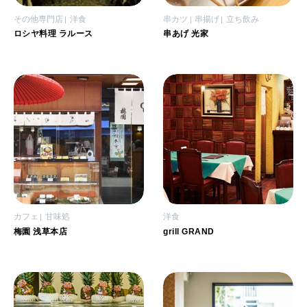
その他専門店
洋食
串カツ
串揚げ
立ち飲み
ロシヤ料理 ラルース
串あげ 光家
カフェ
甘味処
洋食
梅園 浅草本店
grill GRAND