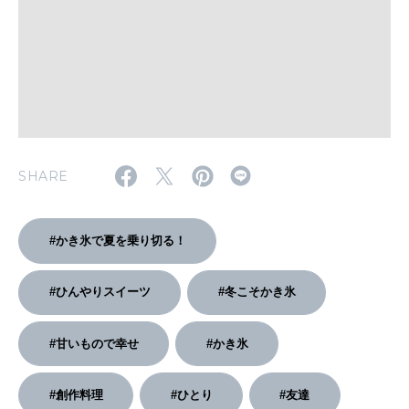
2026年2月号「良運を掴む 新・開運術。」
2026年1月号「猫がいれば、幸せ」
2025年12月号「お酒の新常識。」
SHARE
#かき氷で夏を乗り切る！
#ひんやりスイーツ
#冬こそかき氷
#甘いもので幸せ
#かき氷
#創作料理
#ひとり
#友達