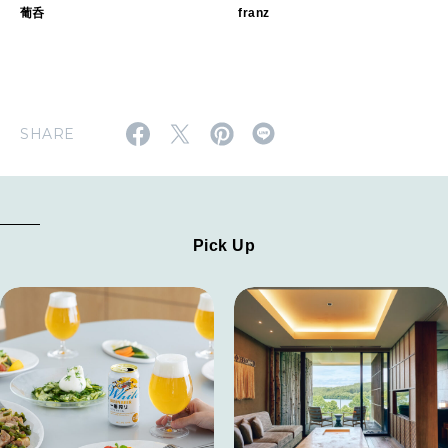
葡呑
franz
SHARE
Pick Up