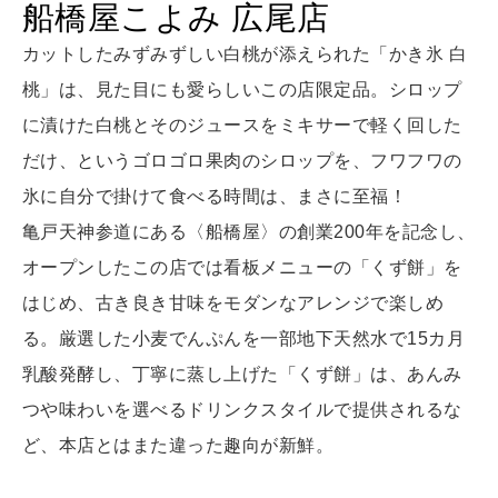
船橋屋こよみ 広尾店
LEARN
算命学がわかる今月のあなた
知る、考える
カットしたみずみずしい白桃が添えられた「かき氷 白
桃」は、見た目にも愛らしいこの店限定品。シロップ
に漬けた白桃とそのジュースをミキサーで軽く回した
MAMA
ママもいろいろ
だけ、というゴロゴロ果肉のシロップを、フワフワの
氷に自分で掛けて食べる時間は、まさに至福！
亀戸天神参道にある〈船橋屋〉の創業200年を記念し、
SUSTAINABLE
わたしができること
オープンしたこの店では看板メニューの「くず餅」を
はじめ、古き良き甘味をモダンなアレンジで楽しめ
る。厳選した小麦でんぷんを一部地下天然水で15カ月
CULTURE
乳酸発酵し、丁寧に蒸し上げた「くず餅」は、あんみ
自分を耕す
つや味わいを選べるドリンクスタイルで提供されるな
ど、本店とはまた違った趣向が新鮮。
WORK&MONEY
いい人生って？