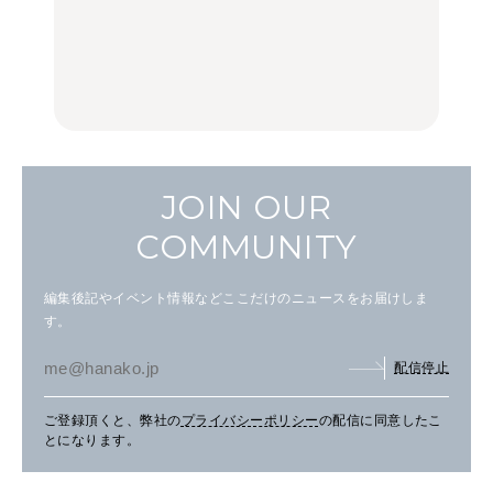
場。祐天寺の魅力10選｜
る、夏の新定番「ホワイ
品ランチ29選｜横浜駅周
グルメ、ショッピング、
トビール」で乾杯！｜料
辺、みなとみらい、横浜
古着ほか
理家・長谷川あかりさん
中華街、和食、洋食ほか
の気取らないおもてな
FOOD
FOOD | PR
FOOD
し。
JOIN OUR
COMMUNITY
編集後記やイベント情報などここだけのニュースをお届けしま
す。
配信停止
ご登録頂くと、弊社の
プライバシーポリシー
の配信に同意したこ
とになります。