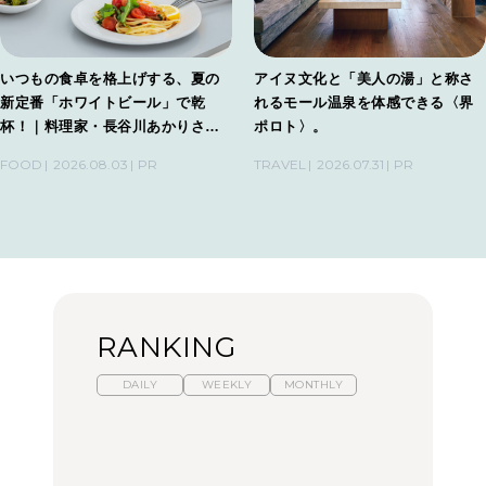
いつもの食卓を格上げする、夏の
アイヌ文化と「美人の湯」と称さ
新定番「ホワイトビール」で乾
れるモール温泉を体感できる〈界
杯！｜料理家・長谷川あかりさん
ポロト〉。
の気取らないおもてなし。
FOOD
2026.08.03
PR
TRAVEL
2026.07.31
PR
RANKING
DAILY
WEEKLY
MONTHLY
暑いから食べたくなる。
【東京近郊】日帰りひと
「来たぞ、トイトレ」|
わざわざ行きたいラーメ
り旅スポット5選｜館
弘中綾香の「純度