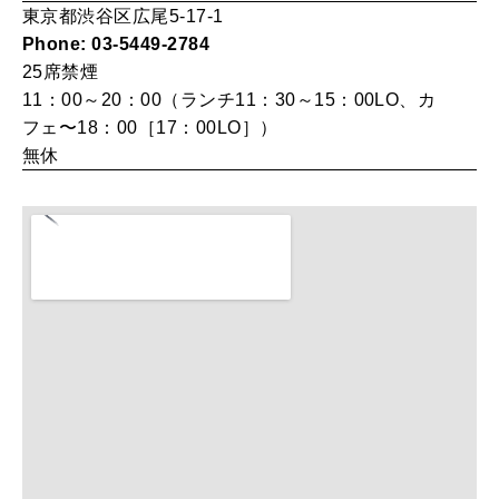
東京都渋谷区広尾5-17-1
Phone: 03-5449-2784
25席
禁煙
MAGAZINE
特集
11：00～20：00（ランチ11：30～15：00LO、カ
フェ〜18：00［17：00LO］）
2026年9月号「北海道 おいしく遊ぶ、夏のご褒美旅。」
無休
2026年8月号『お茶の時間です。』
MAGAZINE
MOOK
2026年7月号「鎌倉 ローカルが 教えてくれた 本当の歩き方。」
2026年6月号「大銀座 トレンドが生まれる 新しい一流店へ。」
FOLLOW US!
2026年5月号「“大好き”に出会いに。韓国」
2026年4月号「未来をつくる、学びの教科書。」
2026年3月号「スイーツ予想図 2026」