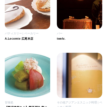
パティスリー
ベーカリー
バー
A.Lecomte 広尾本店
twelv.
甘味処
その他アジアンエスニック料理
ベ
トナム料理