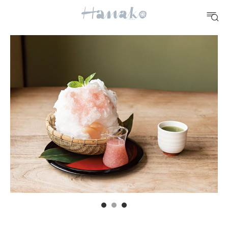
FOOD
おいしい
TRAVEL
どこ行く？
FORTUNE
明日のわたし
[12星座別] Weekly Holoscope
HEALTH
[12星座別] Monthly Love Holoscope
自分にやさしく
女神まり愛のタロットメッセージ