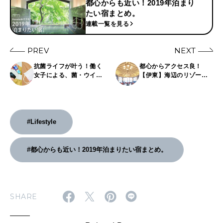
都心からも近い！2019年泊まり
たい宿まとめ。
連載一覧を見る
PREV
NEXT
抗菌ライフが叶う！働く
都心からアクセス良！
女子による、菌・ウイル
【伊東】海辺のリゾート
スに1週間抗菌作用を持つ
ホテル〈川奈ホテル〉で
スプレー体験レポート。
上質なひとときを。
#Lifestyle
#都心からも近い！2019年泊まりたい宿まとめ。
SHARE