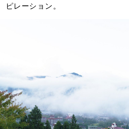
ピレーション。
2026年8月号『お茶の時間です。』
MAGAZINE
MOOK
2026年7月号「鎌倉 ローカルが 教えてくれた 本当の歩き方。」
2026年6月号「大銀座 トレンドが生まれる 新しい一流店へ。」
FOLLOW US!
2026年5月号「“大好き”に出会いに。韓国」
2026年4月号「未来をつくる、学びの教科書。」
2026年3月号「スイーツ予想図 2026」
2026年2月号「良運を掴む 新・開運術。」
2026年1月号「猫がいれば、幸せ」
2025年12月号「お酒の新常識。」