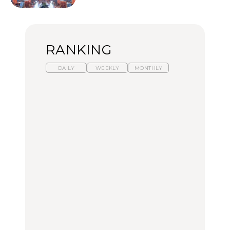
RANKING
DAILY
WEEKLY
MONTHLY
暑いから食べたくなる。
【東京近郊】日帰りひと
「来たぞ、トイトレ」|
わざわざ行きたいラーメ
り旅スポット5選｜館
弘中綾香の「純度
ン13選｜プロが選ぶベス
山、前橋、日光など
100%」～第141回～
ト3、大井町の人気店、
ご当地ラーメン
TRAVEL
LEARN
FOOD
No.1259『北海道 おいし
No.1259『北海道 おいし
【あんこ】一度は食べた
く遊ぶ、夏のご褒美
く遊ぶ、夏のご褒美
い名店13選｜どら焼き・
旅。』
旅。』
おはぎほか
FOOD
いつもの食卓を格上げす
【東京近郊】日帰りひと
「来たぞ、トイトレ」|
る、夏の新定番「ホワイ