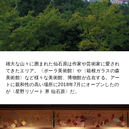
雄大な山々に囲まれた仙石原は作家や芸術家に愛され
てきたエリア。〈ポーラ美術館〉や〈箱根ガラスの森
美術館〉など様々な美術館、博物館が点在する。アー
トに親和性の高い場所に2018年7月にオープンしたの
が〈星野リゾート 界 仙石原〉だ。