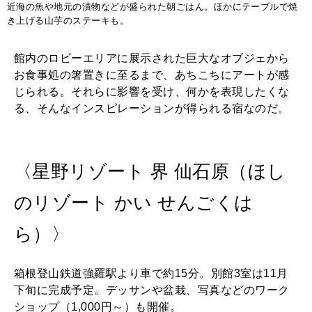
近海の魚や地元の漬物などが盛られた朝ごはん。ほかにテーブルで焼
き上げる山芋のステーキも。
館内のロビーエリアに展示された巨大なオブジェから
お食事処の箸置きに至るまで、あちこちにアートが感
じられる。それらに影響を受け、何かを表現したくな
る、そんなインスピレーションが得られる宿なのだ。
〈星野リゾート 界 仙石原（ほし
のリゾート かい せんごくは
ら）〉
箱根登山鉄道強羅駅より車で約15分。別館3室は11月
下旬に完成予定。デッサンや盆栽、写真などのワーク
ショップ（1,000円～）も開催。