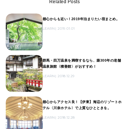
Related Posts
都心からも近い！2019年泊まりたい宿まとめ。
LEARN
2019.01.01
群馬・四万温泉を満喫するなら、築300年の老舗
温泉旅館〈積善館〉がおすすめ！
LEARN
2018.12.29
都心からアクセス良！【伊東】海辺のリゾートホ
テル〈川奈ホテル〉で上質なひとときを。
LEARN
2018.12.28