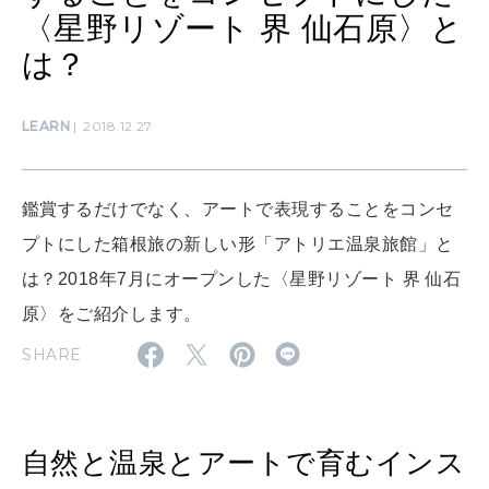
ママもいろいろ
〈星野リゾート 界 仙石原〉と
は？
SUSTAINABLE
わたしができること
LEARN
2018.12.27
CULTURE
鑑賞するだけでなく、アートで表現することをコンセ
自分を耕す
プトにした箱根旅の新しい形「アトリエ温泉旅館」と
は？2018年7月にオープンした〈星野リゾート 界 仙石
WORK&MONEY
原〉をご紹介します。
いい人生って？
SHARE
MAGAZINE
特集
自然と温泉とアートで育むインス
2026年9月号「北海道 おいしく遊ぶ、夏のご褒美旅。」