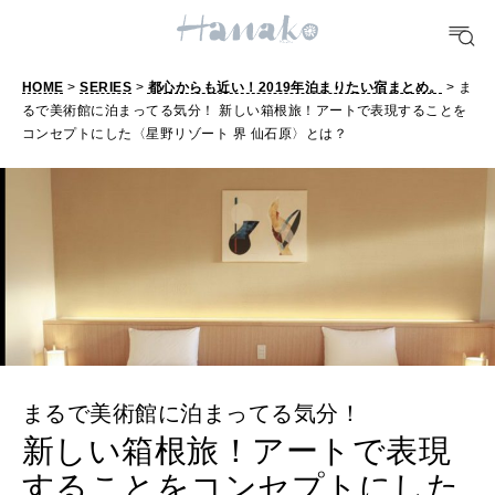
TRAVEL
どこ行く？
HOME
>
SERIES
>
都心からも近い！2019年泊まりたい宿まとめ。
> ま
るで美術館に泊まってる気分！ 新しい箱根旅！アートで表現することを
コンセプトにした〈星野リゾート 界 仙石原〉とは？
FORTUNE
明日のわたし
[12星座別] Weekly Holoscope
HEALTH
[12星座別] Monthly Love Holoscope
自分にやさしく
女神まり愛のタロットメッセージ
LEARN
算命学がわかる今月のあなた
知る、考える
まるで美術館に泊まってる気分！
新しい箱根旅！アートで表現
MAMA
することをコンセプトにした