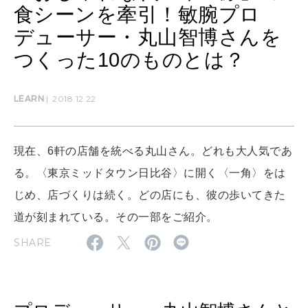
食シーンを牽引！敏腕プロ
デューサー・丸山智博さんを
WORK&MONEY
つくった10のものとは？
いい人生って？
LEARN
2018.12.22
MAGAZINE
特集
現在、6軒の店舗を統べる丸山さん。どれも大人気であ
2026年9月号「北海道 おいしく遊ぶ、夏のご褒美旅。」
る。〈東京ミッドタウン日比谷〉に開く〈一角〉をは
2026年8月号『お茶の時間です。』
じめ、店づくりは続く。どの店にも、彼の歩いてきた
道が刻まれている。その一部をご紹介。
MAGAZINE
MOOK
2026年7月号「鎌倉 ローカルが 教えてくれた 本当の歩き方。」
SHARE
2026年6月号「大銀座 トレンドが生まれる 新しい一流店へ。」
FOLLOW US!
2026年5月号「“大好き”に出会いに。韓国」