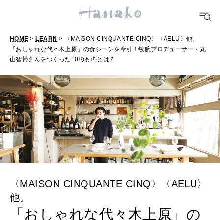
HEALTH
[12星座別] Monthly Love Holoscope
自分にやさしく
女神まり愛のタロットメッセージ
HOME
>
LEARN
> 〈MAISON CINQUANTE CINQ〉〈AELU〉他。
「おしゃれな代々木上原」の食シーンを牽引！敏腕プロデューサー・丸
LEARN
山智博さんをつくった10のものとは？
算命学がわかる今月のあなた
知る、考える
MAMA
ママもいろいろ
SUSTAINABLE
わたしができること
〈MAISON CINQUANTE CINQ〉〈AELU〉
他。
CULTURE
「おしゃれな代々木上原」の
自分を耕す