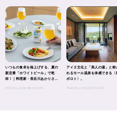
いつもの食卓を格上げする、夏の
アイヌ文化と「美人の湯」と称
新定番「ホワイトビール」で乾
れるモール温泉を体感できる〈
杯！｜料理家・長谷川あかりさん
ポロト〉。
の気取らないおもてなし。
FOOD
2026.08.03
PR
TRAVEL
2026.07.31
PR