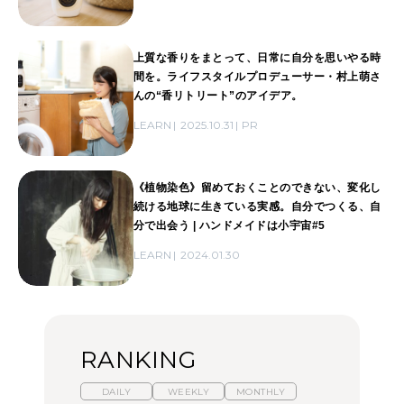
上質な香りをまとって、日常に自分を思いやる時
間を。ライフスタイルプロデューサー・村上萌さ
んの“香リトリート”のアイデア。
LEARN
2025.10.31
PR
《植物染色》留めておくことのできない、変化し
続ける地球に生きている実感。自分でつくる、自
分で出会う | ハンドメイドは小宇宙#5
LEARN
2024.01.30
RANKING
DAILY
WEEKLY
MONTHLY