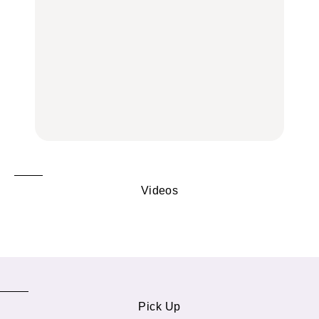
木上原、下北沢ほか
FOOD
いつもの食卓を格上げす
【2026年最新】横浜の絶
行列に並んででも食べる
る、夏の新定番「ホワイ
品ランチ29選｜横浜駅周
べし！喜多方ラーメンの
トビール」で乾杯！｜料
辺、みなとみらい、横浜
名店3選
理家・長谷川あかりさん
中華街、和食、洋食ほか
の気取らないおもてな
FOOD
FOOD | PR
FOOD
し。
Videos
Pick Up