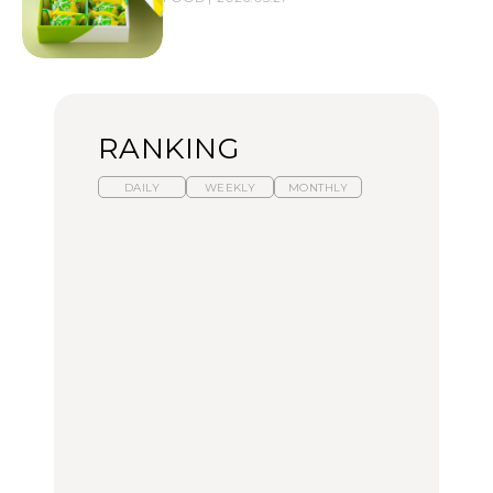
RANKING
DAILY
WEEKLY
MONTHLY
暑いから食べたくなる。
【東京近郊】日帰りひと
「来たぞ、トイトレ」|
わざわざ行きたいラーメ
り旅スポット5選｜館
弘中綾香の「純度
ン13選｜プロが選ぶベス
山、前橋、日光など
100%」～第141回～
ト3、大井町の人気店、
ご当地ラーメン
TRAVEL
LEARN
FOOD
【福島】わざわざ食べに
【東京近郊】日帰りひと
【あんこ】一度は食べた
行きたいご当地グルメ23
り旅スポット5選｜館
い名店13選｜どら焼き・
選｜ラーメン、餃子、そ
山、前橋、日光など
おはぎほか
ばほか
FOOD
TRAVEL
FOOD