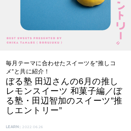
CULTURE
自分を耕す
WORK&MONEY
いい人生って？
MAGAZINE
毎月テーマに合わせたスイーツを”推しコ
特集
メ”と共に紹介！
2026年9月号「北海道 おいしく遊ぶ、夏のご褒美旅。」
ぼる塾 田辺さんの6月の推し
レモンスイーツ 和菓子編／ぼ
2026年8月号『お茶の時間です。』
る塾・田辺智加のスイーツ”推
MAGAZINE
MOOK
2026年7月号「鎌倉 ローカルが 教えてくれた 本当の歩き方。」
しエントリー”
2026年6月号「大銀座 トレンドが生まれる 新しい一流店へ。」
LEARN
2022.06.26