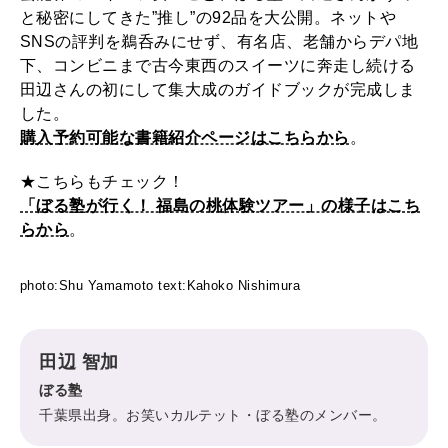
と秘密にしてきた”推し”の92品を大公開。ネットや
SNSの評判を鵜呑みにせず、有名店、老舗からデパ地
下、コンビニまで古今東西のスイーツに奔走し続ける
田辺さんの初にして集大成のガイドブックが完成しま
した。
購入予約可能な書籍紹介ページはこちらから
。
★こちらもチェック！
「ぼる塾が行く！ 福島の桃体験ツアー」の様子はこち
らから
。
photo:Shu Yamamoto text:Kahoko Nishimura
田辺 智加
ぼる塾
千葉県出身。お笑いカルテット・ぼる塾のメンバー。