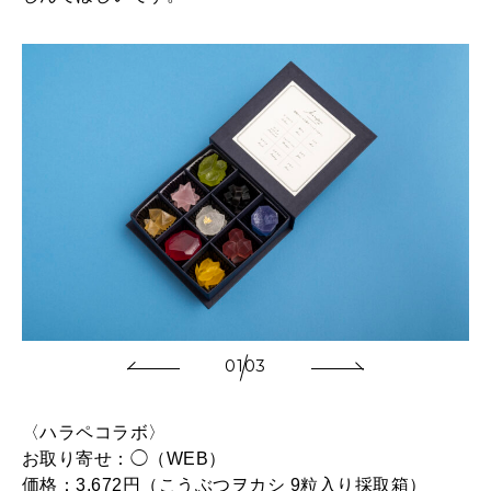
01
03
〈ハラペコラボ〉
お取り寄せ：◯（WEB）
価格：3,672円（こうぶつヲカシ 9粒入り採取箱）