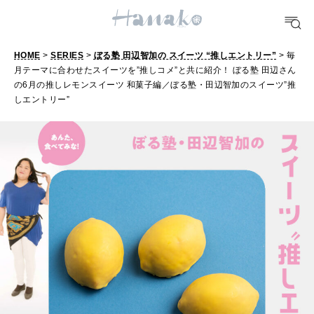
[12星座別] Weekly Holoscope
HEALTH
[12星座別] Monthly Love Holoscope
自分にやさしく
HOME
>
SERIES
>
ぼる塾 田辺智加の スイーツ “推しエントリー”
> 毎
月テーマに合わせたスイーツを”推しコメ”と共に紹介！ ぼる塾 田辺さん
女神まり愛のタロットメッセージ
の6月の推しレモンスイーツ 和菓子編／ぼる塾・田辺智加のスイーツ”推
しエントリー”
LEARN
算命学がわかる今月のあなた
知る、考える
MAMA
ママもいろいろ
SUSTAINABLE
わたしができること