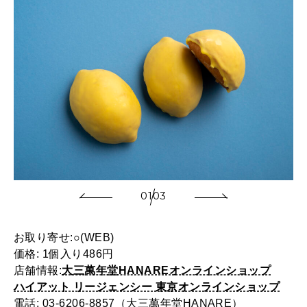
01
03
お取り寄せ:○(WEB)
価格: 1個入り486円
店舗情報:
大三萬年堂HANAREオンラインショップ
ハイアット リージェンシー 東京オンラインショップ
電話: 03-6206-8857（大三萬年堂HANARE）