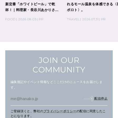
新定番「ホワイトビール」で乾
れるモール温泉を体感できる〈
杯！｜料理家・長谷川あかりさん
ポロト〉。
の気取らないおもてなし。
FOOD
2026.08.03
PR
TRAVEL
2026.07.31
PR
JOIN OUR
COMMUNITY
編集後記やイベント情報などここだけのニュースをお届けしま
す。
配信停止
ご登録頂くと、弊社の
プライバシーポリシー
の配信に同意したこ
とになります。