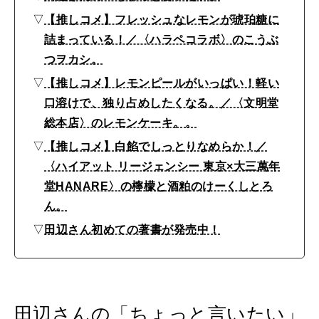
▽
【推しコメ】フレッシュなレモンが琥珀糖に
詰まっている！／〈ハラペコラボ〉のこうぶ
つヲカシ。
▽
【推しコメ】レモンピールがいっぱい！軽い
口溶けで、独り占めしたくなる。／〈文明堂
総本店〉のレモンケーキ。。
▽
【推しコメ】白餡でしっとりなめらか！／
〈ハイアット リージェンシー 東京×大三萬年
堂HANARE〉の檸檬と酒粕のけーくしとろ
ん。
▽
田辺さん初めての著書が発売中！
田辺さんの「ちょっと言いたい」