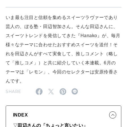
FOLLOW US!
2026年5月号「“大好き”に出会いに。韓国」
2026年4月号「未来をつくる、学びの教科書。」
いま最も注⽬と信頼を集めるスイーツラヴァーであり
芸人の、ぼる塾・⽥辺智加さん。そんな田辺さんに、
2026年3月号「スイーツ予想図 2026」
スイーツトレンドを発信してきた『Hanako』が、毎月
様々なテーマに合わせたおすすめスイーツを送付！そ
2026年2月号「良運を掴む 新・開運術。」
れを田辺さんがすべて実食して、推しコメント（略し
2026年1月号「猫がいれば、幸せ」
て「推しコメ」）と共に紹介していく本連載。6月の
テーマは「レモン」、今回のセレクターは安原伶香さ
2025年12月号「お酒の新常識。」
んです。
SHARE
INDEX
▽
田辺さんの「ちょっと言いたい」