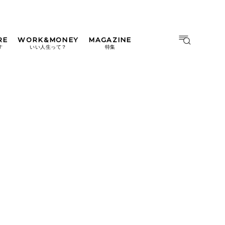
RE
WORK&MONEY
MAGAZINE
MAGAZINE
MOOK
す
いい人生って？
特集
2026年9月号「北海道 おいし
く遊ぶ、夏のご褒美旅。」
2026年8月号『お茶の時間で
す。』
日本橋
#中目黒
#吉祥寺
#横浜
2026年7月号「鎌倉 ローカル
が 教えてくれた 本当の歩き
方。」
2026年6月号「大銀座 トレン
ドが生まれる 新しい一流店
へ。」
2026年5月号「“大好き”に出
会いに。韓国」
2026年4月号「未来をつくる、