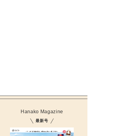
Hanako Magazine
最新号