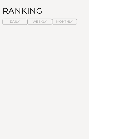
RANKING
DAILY
WEEKLY
MONTHLY
参道を歩く時も正中を意識してみて。
暑いから食べたくな
【東京近郊】日帰りひ
「来たぞ、トイトレ」|
る。わざわざ行きたい
とり旅スポット5選｜館
弘中綾香の「純度
ラーメン13選｜プロが
山、前橋、日光など
100%」～第141回～
選ぶベスト3、大井町の
人気店、ご当地ラーメ
TRAVEL
LEARN
FOOD
ン
【福島】わざわざ食べ
【東京近郊】日帰りひ
【あんこ】一度は食べ
に行きたいご当地グル
とり旅スポット5選｜館
たい名店13選｜どら焼
メ23選｜ラーメン、餃
山、前橋、日光など
き・おはぎほか
子、そばほか
FOOD
TRAVEL
FOOD
中目黒からひと駅の穴
No.1259『北海道 おい
「来たぞ、トイトレ」|
場。祐天寺の魅力10選
しく遊ぶ、夏のご褒美
弘中綾香の「純度
｜グルメ、ショッピン
旅。』
100%」～第141回～
グ、古着ほか