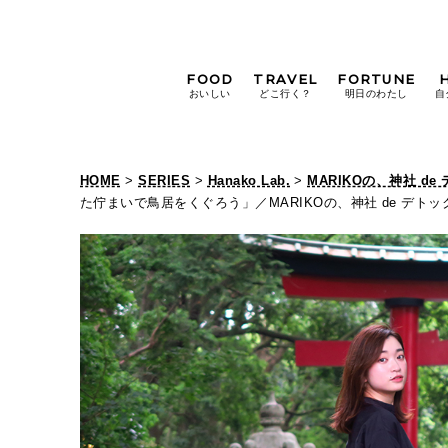
FOOD
TRAVEL
FORTUNE
おいしい
どこ行く？
明日のわたし
自
[12星座別] Weekly
Holoscope
HOME
>
SERIES
>
Hanako Lab.
>
MARIKOの、神社 de
[12星座別] Monthly
た佇まいで鳥居をくぐろう」／MARIKOの、神社 de デトッ
Holoscope
#手土産
#シュークリーム
#パン
女神まり愛の
タロットメッセージ
#京都
[算命学] 星読みハナコの月巡