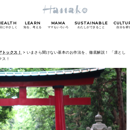
HEALTH
LEARN
MAMA
SUSTAINABLE
CULTU
分にやさしく
知る、考える
ママもいろいろ
わたしができること
自分を耕
POPULAR TAGS
 デトックス！
> いまさら聞けない基本のお作法を、徹底解説！ 「凛とし
クス！
#カフェ
#朝ごはん
#開運
#東京駅
#銀座
#
り
FOLLOW US!