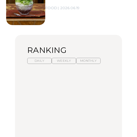
FOOD
2026.06.19
RANKING
DAILY
WEEKLY
MONTHLY
暑いから食べたくなる。
【東京近郊】日帰りひと
「来たぞ、トイトレ」|
わざわざ行きたいラーメ
り旅スポット5選｜館
弘中綾香の「純度
ン13選｜プロが選ぶベス
山、前橋、日光など
100%」～第141回～
ト3、大井町の人気店、
ご当地ラーメン
TRAVEL
LEARN
FOOD
【福島】わざわざ食べに
【東京近郊】日帰りひと
【あんこ】一度は食べた
行きたいご当地グルメ23
り旅スポット5選｜館
い名店13選｜どら焼き・
選｜ラーメン、餃子、そ
山、前橋、日光など
おはぎほか
ばほか