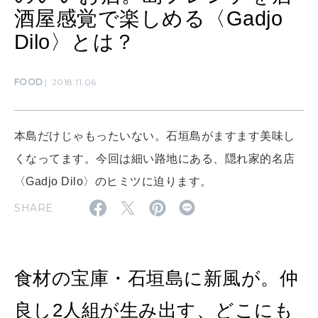
酒屋感覚で楽しめる〈Gadjo
Dilo〉とは？
MAMA
ママもいろいろ
FOOD
2018.11.06
SUSTAINABLE
わたしができること
本島だけじゃもったいない。石垣島がますます美味し
くなってます。今回は細い路地にある、隠れ家的名店
〈Gadjo Dilo〉のヒミツに迫ります。
CULTURE
自分を耕す
SHARE
WORK&MONEY
食材の宝庫・石垣島に新風が。仲
いい人生って？
良し2人組が生み出す、どこにも