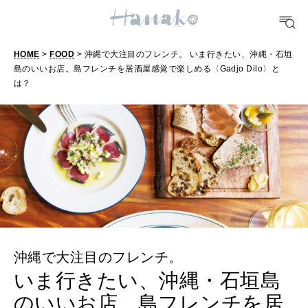
FOOD
おいしい
HOME
>
FOOD
> 沖縄で大注目のフレンチ。 いま行きたい、沖縄・石垣
島のいいお店。島フレンチを居酒屋感覚で楽しめる〈Gadjo Dilo〉と
TRAVEL
は？
どこ行く？
FORTUNE
明日のわたし
[12星座別] Weekly Holoscope
HEALTH
[12星座別] Monthly Love Holoscope
自分にやさしく
沖縄で大注目のフレンチ。
女神まり愛のタロットメッセージ
いま行きたい、沖縄・石垣島
LEARN
算命学がわかる今月のあなた
のいいお店。島フレンチを居
知る、考える