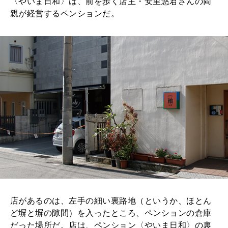
〈やいま日和〉は、前を歩く店主・安里悠君さんの両
2026年1月号「猫がいれば、幸せ」
親が経営するペンションだ。
2025年12月号「お酒の新常識。」
店があるのは、左手の細い裏路地（というか、ほとん
ど塀と塀の隙間）を入ったところ、ペンションの倉庫
だった場所だ。店は、ペンション〈やいま日和〉の裏