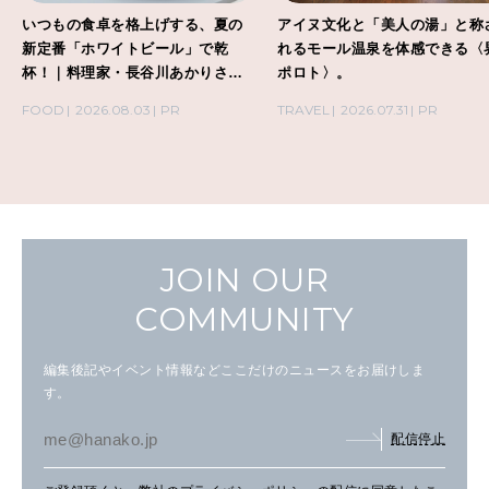
いつもの食卓を格上げする、夏の
アイヌ文化と「美人の湯」と称
新定番「ホワイトビール」で乾
れるモール温泉を体感できる〈
杯！｜料理家・長谷川あかりさん
ポロト〉。
の気取らないおもてなし。
FOOD
2026.08.03
PR
TRAVEL
2026.07.31
PR
JOIN OUR
COMMUNITY
編集後記やイベント情報などここだけのニュースをお届けしま
す。
配信停止