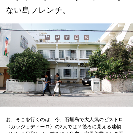
MAGAZINE
ない島フレンチ。
特集
2026年9月号「北海道 おいしく遊ぶ、夏のご褒美旅。」
2026年8月号『お茶の時間です。』
MAGAZINE
MOOK
2026年7月号「鎌倉 ローカルが 教えてくれた 本当の歩き方。」
2026年6月号「大銀座 トレンドが生まれる 新しい一流店へ。」
FOLLOW US!
2026年5月号「“大好き”に出会いに。韓国」
2026年4月号「未来をつくる、学びの教科書。」
2026年3月号「スイーツ予想図 2026」
お、そこを行くのは、今、石垣島で大人気のビストロ
2026年2月号「良運を掴む 新・開運術。」
〈ガッジョディーロ〉の2人では？後ろに見える建物