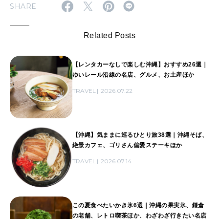
SHARE
Related Posts
【レンタカーなしで楽しむ沖縄】おすすめ26選｜
ゆいレール沿線の名店、グルメ、お土産ほか
TRAVEL
2026.07.22
【沖縄】気ままに巡るひとり旅38選｜沖縄そば、
絶景カフェ、ゴリさん偏愛ステーキほか
TRAVEL
2026.07.14
この夏食べたいかき氷6選｜沖縄の果実氷、鎌倉
の老舗、レトロ喫茶ほか、わざわざ行きたい名店