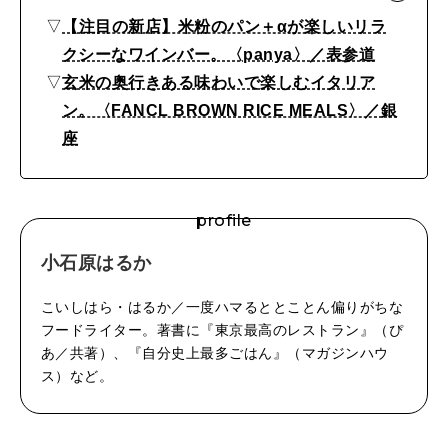
店
▽
【注目の新店】米粉のパン＋αが楽しいリラ
MAGAZINE
MOOK
2
2026年7月号「鎌倉 ローカルが 教えてくれた 本当の歩き方。」
クシーなワインバー。〈panya〉／表参道
選
▽
玄米の奥行きある味わいで楽しむイタリア
2026年6月号「大銀座 トレンドが生まれる 新しい一流店へ。」
｜
ン。〈FANCL BROWN RICE MEALS〉／銀
FOLLOW US!
2026年5月号「“大好き”に出会いに。韓国」
ヘ
座
ル
2026年4月号「未来をつくる、学びの教科書。」
シ
profile
2026年3月号「スイーツ予想図 2026」
ー
小石原はるか
な
2026年2月号「良運を掴む 新・開運術。」
の
こいしはら・はるか／一度ハマるととことん偏りがちな
2026年1月号「猫がいれば、幸せ」
フードライター。著書に『東京最高のレストラン』（ぴ
に
あ／共著）、『自分史上最多ごはん』（マガジンハウ
お
2025年12月号「お酒の新常識。」
ス）など。
い
し