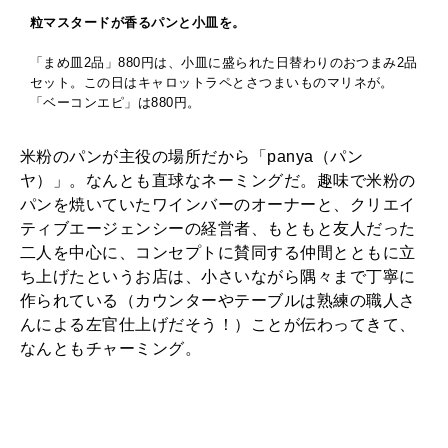
粒マスタードが香るパンと小皿を。
「まめ皿2品」880円は、小皿に盛られた日替わりのおつまみ2品
セット。この日はキャロットラペとさつまいものマリネが。
「ベーコンエピ」は880円。
米粉のパンが主役の場所だから「panya（パン
ヤ）」。なんとも直球なネーミングだ。趣味で米粉の
パンを焼いていたワインバーのオーナーと、クリエイ
ティブエージェンシーの経営者、もともと友人だった
二人を中心に、コンセプトに賛同する仲間とともに立
ち上げたというお店は、小さいながら隅々まで丁寧に
作られている（カウンターやテーブルは熟練の職人さ
んによる左官仕上げだそう！）ことが伝わってきて、
なんともチャーミング。