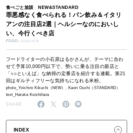
SUSTAINABLE
パ
食べごと放談 NEW&STANDARD
わたしができること
罪悪感なく食べられる！パン飲み＆イタリ
ン
アンの注目店2選｜ヘルシーなのにおいし
飲
い、今行くべき店
み
CULTURE
FOOD
2026.05.15
自分を耕す
＆
イ
フードライターの小石原はるかさんが、テーマに合わ
タ
WORK&MONEY
せて予算10,000円以下で、勢いに乗る注目の新店と
いい人生って？
「○○といえば」な納得の定番店を紹介する連載。第21
リ
回はギルティフリーな気持ちになれる米粉。
ア
photo_Yoichiro Kikuchi（NEW）, Kaori Ouchi（STANDARD）
ン
text_Haruka Koishihara
MAGAZINE
特集
SHARE
の
注
2026年9月号「北海道 おいしく遊ぶ、夏のご褒美旅。」
目
2026年8月号『お茶の時間です。』
INDEX