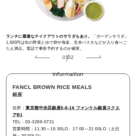
粉タ
ランチに最適なテイクアウトのサラダもあり。
「ガーデンサラダ」
華
コ
1,500円は旬の野菜とゆで卵や海老、玄米パスタなどが入り食べご
ル
たえ満点。電話で事前予約するのが確実。
ラ
01
02
information
FANCL BROWN RICE MEALS
銀座
住所：
東京都中央区銀座5-8-16 ファンケル銀座スクエ
アB1
TEL：03-3289-0721
営業時間：11:30～15:30LO、17:00～21:00LO（土日
祝～20:00LO）