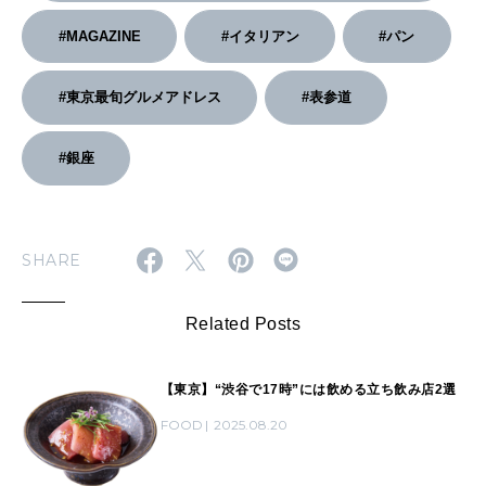
#MAGAZINE
#イタリアン
#パン
#東京最旬グルメアドレス
#表参道
#銀座
SHARE
Related Posts
【東京】“渋谷で17時”には飲める立ち飲み店2選
FOOD
2025.08.20