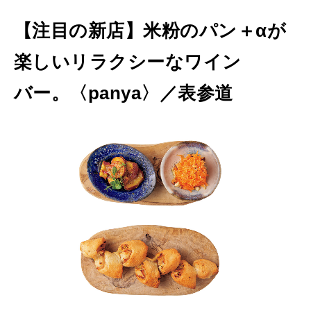
い
【注目の新店】米粉のパン＋αが
、
楽しいリラクシーなワイン
今
行
バー。〈panya〉／表参道
く
べ
き
店