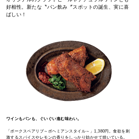
好相性。新たな〝パン飲み〞スポットの誕生、実に喜
ばしい！
ワインもパンも、ぐいぐい進む味わい。
パ
バ
「ポークスペアリブ～ボヘミアンスタイル～」1,380円。食欲を刺
「
。
激するスパイスやレモンの香りをしっかり効かせて焼いている。
リ