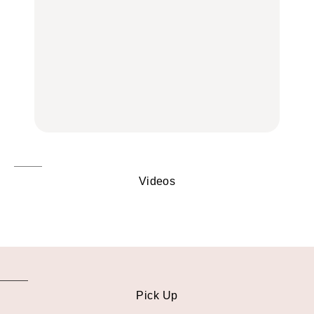
FOOD
いつもの食卓を格上げす
いつもの食卓を格上げす
【2026年最新】横浜の絶
る、夏の新定番「ホワイ
る、夏の新定番「ホワイ
品ランチ29選｜横浜駅周
トビール」で乾杯！｜料
トビール」で乾杯！｜料
辺、みなとみらい、横浜
理家・長谷川あかりさん
理家・長谷川あかりさん
中華街、和食、洋食ほか
の気取らないおもてな
の気取らないおもてな
FOOD | PR
FOOD | PR
FOOD
し。
し。
Videos
Pick Up