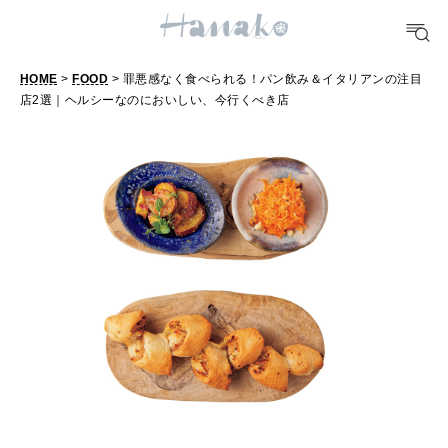
FORTUNE
HOME
>
FOOD
> 罪悪感なく食べられる！パン飲み＆イタリアンの注目
明日のわたし
店2選｜ヘルシーなのにおいしい、今行くべき店
罪
[12星座別] Weekly Holoscope
悪
HEALTH
感
[12星座別] Monthly Love Holoscope
自分にやさしく
な
女神まり愛のタロットメッセージ
く
LEARN
食
算命学がわかる今月のあなた
知る、考える
べ
ら
MAMA
れ
ママもいろいろ
る
！