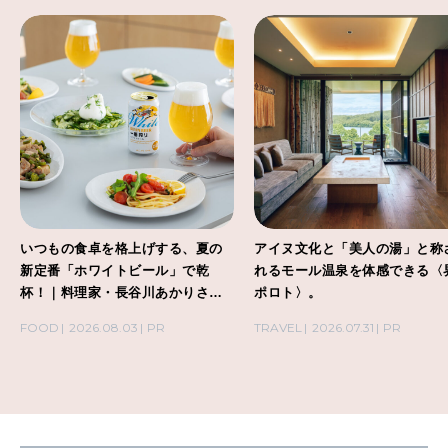
いつもの食卓を格上げする、夏の
アイヌ文化と「美人の湯」と称
新定番「ホワイトビール」で乾
れるモール温泉を体感できる〈
杯！｜料理家・長谷川あかりさん
ポロト〉。
の気取らないおもてなし。
FOOD
2026.08.03
PR
TRAVEL
2026.07.31
PR