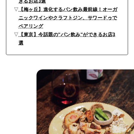
きるお店3選
め
▽
【梅ヶ丘】進化するパン飲み最前線！オーガ
る
ニックワインやクラフトジン、サワードゥで
都
ペアリング
内
▽
【東京】今話題の“パン飲み“ができるお店3
選
ベ
ー
カ
リ
ー
ほ
か