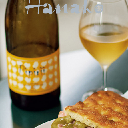
【
東
京
】
パ
ン
飲
み
が
で
き
る
お