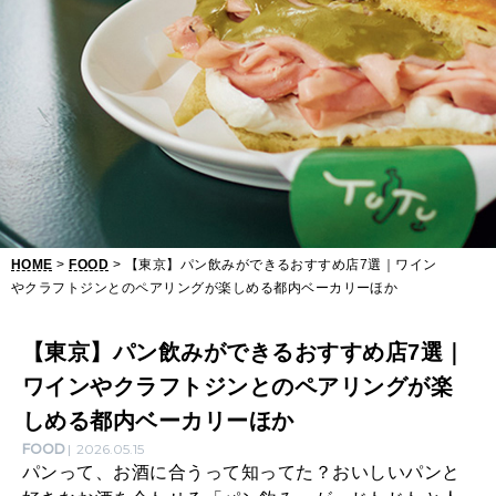
す
す
め
店
7
選
｜
HOME
>
FOOD
> 【東京】パン飲みができるおすすめ店7選｜ワイン
ワ
やクラフトジンとのペアリングが楽しめる都内ベーカリーほか
イ
ン
【東京】パン飲みができるおすすめ店7選｜
ワインやクラフトジンとのペアリングが楽
や
しめる都内ベーカリーほか
ク
FOOD
2026.05.15
ラ
パンって、お酒に合うって知ってた？おいしいパンと