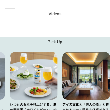
Videos
Pick Up
ト
いつもの食卓を格上げする、夏
アイヌ文化と「美人の湯」と称
家・
の新定番「ホワイトビール」で
されるモール温泉を体感できる