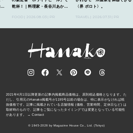
酌刺
乾杯！｜料理家・長谷川あかり
〈界 ポロト〉。
さんの気取らないおもてなし。
FOOD
2026.08.03
PR
TRAVEL
2026.07.31
PR
2021年4月1日以降更新の記事内掲載商品価格は、原則税込価格となります。た
だし、引用元のHanako掲載号が1195号以前の場合は、特に表示がなければ税
抜価格です。記事に掲載されている店舗情報 (価格、営業時間、定休日など) は
取材時のもので、記事をご覧になったタイミングでは変更となっている可能性
があります。 →
Contact
© 1945-2026 by Magazine House Co., Ltd. (Tokyo)