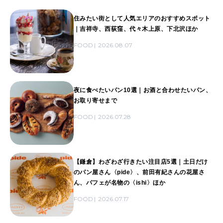
住みたい街として人気エリアのおすすめスポット
｜吉祥寺、西荻窪、代々木上原、下北沢ほか
FOOD
2026.08.07
夜に食べたいパン10選｜お酒と合わせたいパン、
お取り寄せまで
FOOD
2026.07.28
【鎌倉】わざわざ行きたい注目店5選｜土日だけ
のパン屋さん〈pide〉、前田有紀さんの花屋さ
ん、パフェが名物の〈ishi〉ほか
FOOD
2026.07.17