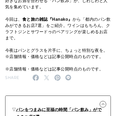
フ
好きなお酒を合わせる「パン飲み」が、じわじわと人
気を集めています。
ト
ジ
今回は、
食と旅の雑誌『Hanako』
から「都内のパン飲
ン
みができるお店7選」をご紹介。ワインはもちろん、ク
ラフトジンとサワードゥのペアリングが楽しめるお店
と
まで。
の
今夜はパンとグラスを片手に、ちょっと特別な夜を。
ペ
※店舗情報・価格などは記事公開時点のものです。
ア
リ
※店舗情報・価格などは記事公開時点のものです。
ン
SHARE
グ
が
楽
▽
パンをつまみに至福の時間「パン飲み」がで
し