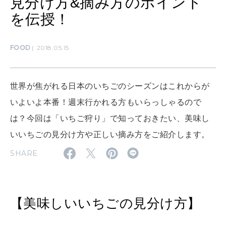
見分け方&摘み方のポイント
を伝授！
SUSTAINABLE
わたしができること
FOOD
2018.05.15
CULTURE
世界が焦がれる日本のいちごのシーズンはこれからが
自分を耕す
いよいよ本番！週末行かれる方もいらっしゃるので
は？今回は「いちご狩り」で知っておきたい、美味し
WORK&MONEY
いいちごの見分け方や正しい摘み方をご紹介します。
いい人生って？
SHARE
MAGAZINE
特集
【美味しいいちごの見分け方】
2026年9月号「北海道 おいしく遊ぶ、夏のご褒美旅。」