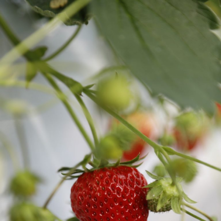
2026年8月号『お茶の時間です。』
MAGAZINE
MOOK
2026年7月号「鎌倉 ローカルが 教えてくれた 本当の歩き方。」
2026年6月号「大銀座 トレンドが生まれる 新しい一流店へ。」
FOLLOW US!
2026年5月号「“大好き”に出会いに。韓国」
2026年4月号「未来をつくる、学びの教科書。」
2026年3月号「スイーツ予想図 2026」
2026年2月号「良運を掴む 新・開運術。」
2026年1月号「猫がいれば、幸せ」
2025年12月号「お酒の新常識。」