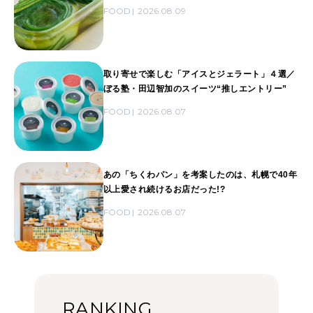
FOOD
2026.08.09
取り寄せで楽しむ「アイスとジェラート」４選／
ぼる塾・田辺智加のスイーツ“推しエントリー”
FOOD
2026.08.07
あの「ちくわパン」を考案したのは、札幌で40年
以上愛され続けるお店だった!?
FOOD
2026.08.07
RANKING