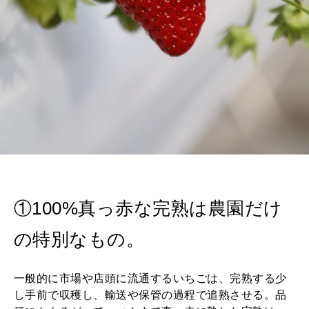
①100%真っ赤な完熟は農園だけ
の特別なもの。
一般的に市場や店頭に流通するいちごは、完熟する少
し手前で収穫し、輸送や保管の過程で追熟させる。品