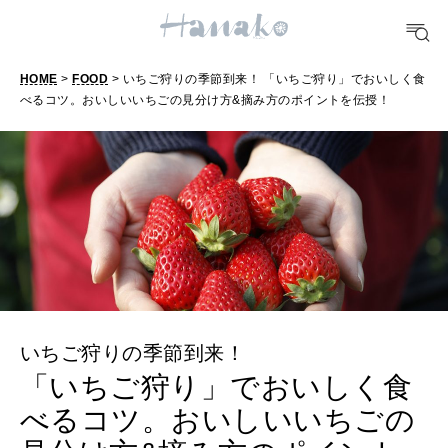
TRAVEL
どこ行く？
HOME
>
FOOD
> いちご狩りの季節到来！ 「いちご狩り」でおいしく食
べるコツ。おいしいいちごの見分け方&摘み方のポイントを伝授！
FORTUNE
明日のわたし
[12星座別] Weekly Holoscope
HEALTH
[12星座別] Monthly Love Holoscope
自分にやさしく
女神まり愛のタロットメッセージ
LEARN
算命学がわかる今月のあなた
知る、考える
いちご狩りの季節到来！
「いちご狩り」でおいしく食
MAMA
べるコツ。おいしいいちごの
ママもいろいろ