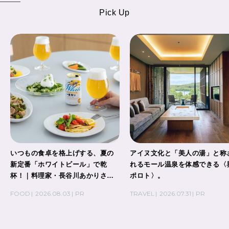
Pick Up
いつもの食卓を格上げする、夏の
アイヌ文化と「美人の湯」と称
新定番「ホワイトビール」で乾
れるモール温泉を体感できる〈
杯！｜料理家・長谷川あかりさん
ポロト〉。
の気取らないおもてなし。
FOOD
2026.08.03
PR
TRAVEL
2026.07.31
PR