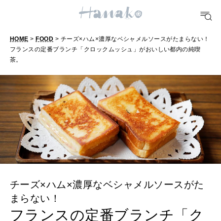
おいしい
TRAVEL
HOME
>
FOOD
> チーズ×ハム×濃厚なベシャメルソースがたまらない！
フランスの定番ブランチ「クロックムッシュ」がおいしい都内の純喫
どこ行く？
茶。
FORTUNE
明日のわたし
[12星座別] Weekly Holoscope
HEALTH
[12星座別] Monthly Love Holoscope
自分にやさしく
女神まり愛のタロットメッセージ
チーズ×ハム×濃厚なベシャメルソースがた
LEARN
算命学がわかる今月のあなた
まらない！
知る、考える
フランスの定番ブランチ「ク