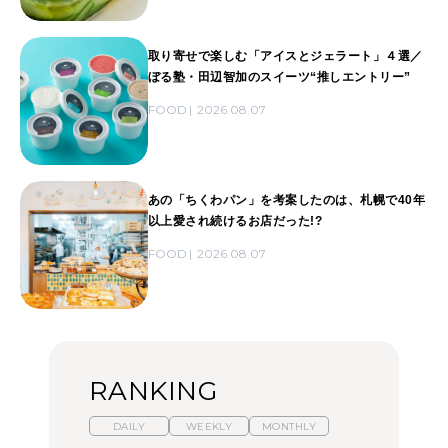
取り寄せで楽しむ「アイスとジェラート」４選／
ぼる塾・田辺智加のスイーツ“推しエントリー”
FOOD
2026.08.07
あの「ちくわパン」を考案したのは、札幌で40年
以上愛され続けるお店だった!?
FOOD
2026.08.07
RANKING
DAILY
WEEKLY
MONTHLY