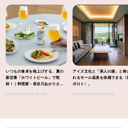
いつもの食卓を格上げする、夏の
アイヌ文化と「美人の湯」と称
新定番「ホワイトビール」で乾
れるモール温泉を体感できる〈
杯！｜料理家・長谷川あかりさん
ポロト〉。
の気取らないおもてなし。
FOOD
2026.08.03
PR
TRAVEL
2026.07.31
PR