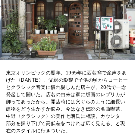
東京オリンピックの翌年、1965年に西荻窪で産声をあ
げた〈DANTE〉。父親の影響で子供の頃からコーヒー
とクラシック音楽に慣れ親しんだ店主が、20代で一念
発起して開いた。店名の由来は家に版画のレプリカが
飾ってあったから。開店時には穴ぐらのように細長い
建物をどう生かすか悩み、今はなき伝説の名曲喫茶、
中野〈クラシック〉の美作七朗氏に相談。カウンター
部分を掘り下げて高低差をつければ広く見える、と現
在のスタイルに行きついた。