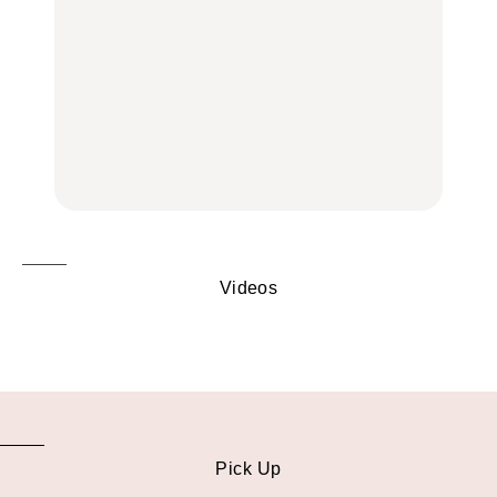
FOOD
いつもの食卓を格上げす
いつもの食卓を格上げす
【2026年最新】横浜の絶
る、夏の新定番「ホワイ
る、夏の新定番「ホワイ
品ランチ29選｜横浜駅周
トビール」で乾杯！｜料
トビール」で乾杯！｜料
辺、みなとみらい、横浜
理家・長谷川あかりさん
理家・長谷川あかりさん
中華街、和食、洋食ほか
の気取らないおもてな
の気取らないおもてな
FOOD | PR
FOOD | PR
FOOD
し。
し。
Videos
Pick Up