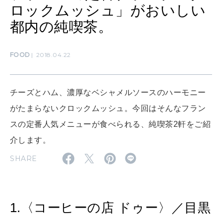
ロックムッシュ」がおいしい
MAMA
都内の純喫茶。
ママもいろいろ
FOOD
2018.04.22
SUSTAINABLE
わたしができること
チーズとハム、濃厚なベシャメルソースのハーモニー
がたまらないクロックムッシュ。今回はそんなフラン
CULTURE
スの定番人気メニューが食べられる、純喫茶2軒をご紹
自分を耕す
介します。
SHARE
WORK&MONEY
いい人生って？
1.〈コーヒーの店 ドゥー〉／目黒
MAGAZINE