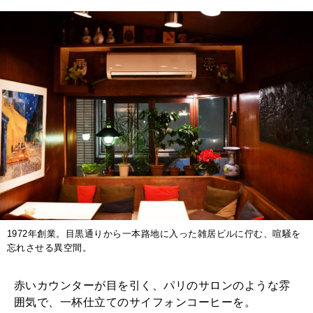
特集
2026年9月号「北海道 おいしく遊ぶ、夏のご褒美旅。」
2026年8月号『お茶の時間です。』
MAGAZINE
MOOK
2026年7月号「鎌倉 ローカルが 教えてくれた 本当の歩き方。」
2026年6月号「大銀座 トレンドが生まれる 新しい一流店へ。」
FOLLOW US!
2026年5月号「“大好き”に出会いに。韓国」
2026年4月号「未来をつくる、学びの教科書。」
1972年創業。目黒通りから一本路地に入った雑居ビルに佇む、喧騒を
2026年3月号「スイーツ予想図 2026」
忘れさせる異空間。
2026年2月号「良運を掴む 新・開運術。」
赤いカウンターが目を引く、パリのサロンのような雰
囲気で、一杯仕立てのサイフォンコーヒーを。
2026年1月号「猫がいれば、幸せ」