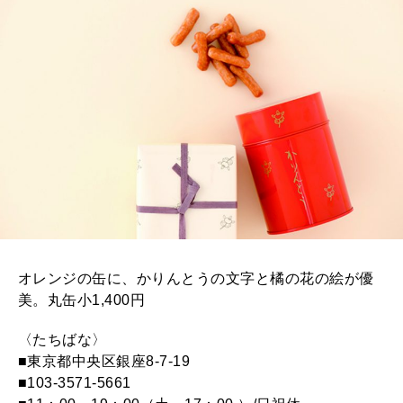
MAGAZINE
特集
2026年9月号「北海道 おいしく遊ぶ、夏のご褒美旅。」
2026年8月号『お茶の時間です。』
MAGAZINE
MOOK
2026年7月号「鎌倉 ローカルが 教えてくれた 本当の歩き方。」
2026年6月号「大銀座 トレンドが生まれる 新しい一流店へ。」
FOLLOW US!
2026年5月号「“大好き”に出会いに。韓国」
オレンジの缶に、かりんとうの文字と橘の花の絵が優
美。丸缶小1,400円
2026年4月号「未来をつくる、学びの教科書。」
〈たちばな〉
■東京都中央区銀座8-7-19
2026年3月号「スイーツ予想図 2026」
■103-3571-5661