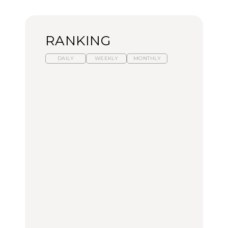
RANKING
DAILY
WEEKLY
MONTHLY
【2026年夏】マリーアン
暑いから食べたくなる。
「来たぞ、トイトレ」|
トワネット展が話題！ 東
わざわざ行きたいラーメ
弘中綾香の「純度
京、横浜、京都でおすす
ン13選｜プロが選ぶベス
100%」～第141回～
めのアート展4選
ト3、大井町の人気店、
ご当地ラーメン
CULTURE
LEARN
FOOD
【福島】わざわざ食べに
【東京近郊】日帰りひと
【あんこ】一度は食べた
行きたいご当地グルメ23
り旅スポット5選｜館
い名店13選｜どら焼き・
選｜ラーメン、餃子、そ
山、前橋、日光など
おはぎほか
ばほか
FOOD
TRAVEL
FOOD
【福島】わざわざ食べに
【東京近郊】日帰りひと
「来たぞ、トイトレ」|
行きたいご当地グルメ23
り旅スポット5選｜館
弘中綾香の「純度
選｜ラーメン、餃子、そ