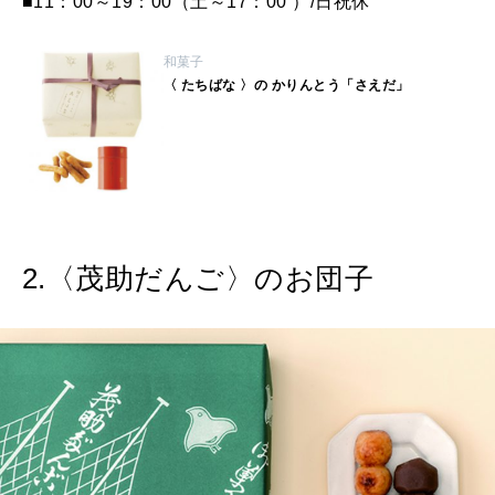
■11：00～19：00（土～17：00 ）/日祝休
2026年2月号「良運を掴む 新・開運術。」
2026年1月号「猫がいれば、幸せ」
和菓子
〈 たちばな 〉の かりんとう「さえだ」
2025年12月号「お酒の新常識。」
2.〈茂助だんご〉のお団子