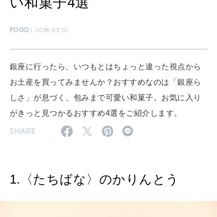
い和菓子4選
算命学がわかる今月のあなた
知る、考える
FOOD
2018.03.10
MAMA
ママもいろいろ
銀座に行ったら、いつもとはちょっと違った視点から
お土産を買ってみませんか？おすすめなのは「銀座ら
SUSTAINABLE
しさ」が息づく、包みまで可愛い和菓子。お気に入り
わたしができること
がきっと見つかるおすすめ4選をご紹介します。
SHARE
CULTURE
自分を耕す
1.〈たちばな〉のかりんとう
WORK&MONEY
いい人生って？