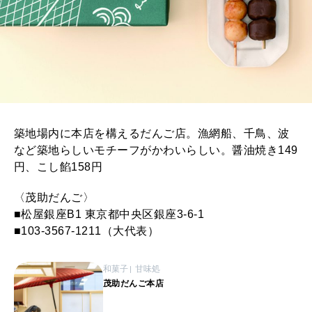
築地場内に本店を構えるだんご店。漁網船、千鳥、波
など築地らしいモチーフがかわいらしい。醤油焼き149
円、こし餡158円
〈茂助だんご〉
■松屋銀座B1 東京都中央区銀座3-6-1
■103-3567-1211（大代表）
和菓子
甘味処
茂助だんご本店