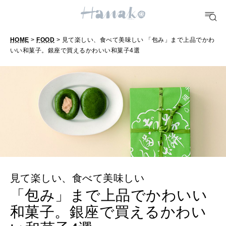
FOOD
おいしい
HOME
>
FOOD
> 見て楽しい、食べて美味しい 「包み」まで上品でかわ
いい和菓子。銀座で買えるかわいい和菓子4選
TRAVEL
どこ行く？
FORTUNE
明日のわたし
[12星座別] Weekly Holoscope
HEALTH
見て楽しい、食べて美味しい
[12星座別] Monthly Love Holoscope
自分にやさしく
「包み」まで上品でかわいい
女神まり愛のタロットメッセージ
和菓子。銀座で買えるかわい
LEARN