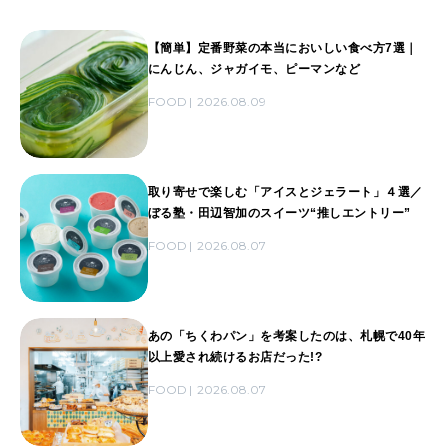
【簡単】定番野菜の本当においしい食べ方7選｜
にんじん、ジャガイモ、ピーマンなど
FOOD
2026.08.09
取り寄せで楽しむ「アイスとジェラート」４選／
ぼる塾・田辺智加のスイーツ“推しエントリー”
FOOD
2026.08.07
あの「ちくわパン」を考案したのは、札幌で40年
以上愛され続けるお店だった!?
FOOD
2026.08.07