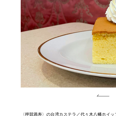
〈押競満寿〉の台湾カステラ／代々木八幡ホイッ