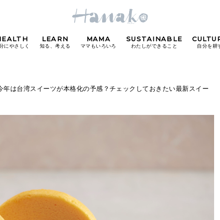
HEALTH
LEARN
MAMA
SUSTAINABLE
CULTU
分にやさしく
知る、考える
ママもいろいろ
わたしができること
自分を耕
POPULAR TAGS
 今年は台湾スイーツが本格化の予感？チェックしておきたい最新スイー
#カフェ
#朝ごはん
#開運
#東京駅
#銀座
#
り
FOLLOW US!