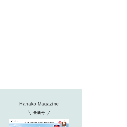
Hanako Magazine
最新号