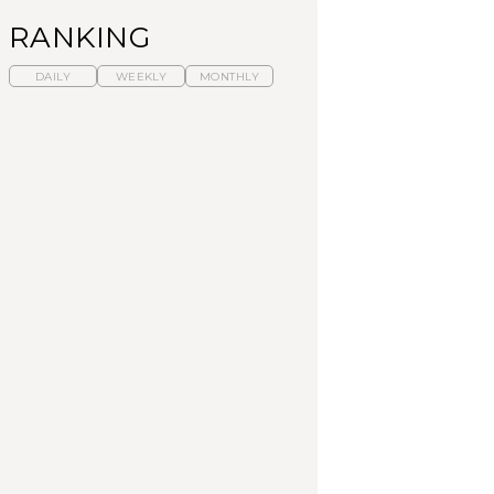
RANKING
DAILY
WEEKLY
MONTHLY
【2026年夏】マリーア
暑いから食べたくな
「来たぞ、トイトレ」|
ントワネット展が話
る。わざわざ行きたい
弘中綾香の「純度
題！ 東京、横浜、京都
ラーメン13選｜プロが
100%」～第141回～
でおすすめのアート展4
選ぶベスト3、大井町の
選
人気店、ご当地ラーメ
CULTURE
LEARN
FOOD
ン
【福島】わざわざ食べ
【東京近郊】日帰りひ
【あんこ】一度は食べ
に行きたいご当地グル
とり旅スポット5選｜館
たい名店13選｜どら焼
メ23選｜ラーメン、餃
山、前橋、日光など
き・おはぎほか
子、そばほか
FOOD
TRAVEL
FOOD
【福島】わざわざ食べ
【東京近郊】日帰りひ
「来たぞ、トイトレ」|
に行きたいご当地グル
とり旅スポット5選｜館
弘中綾香の「純度
メ23選｜ラーメン、餃
山、前橋、日光など
100%」～第141回～
子、そばほか