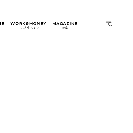
RE
WORK&MONEY
MAGAZINE
MAGAZINE
MOOK
す
いい人生って？
特集
2026年9月号「北海道 おいし
く遊ぶ、夏のご褒美旅。」
2026年8月号『お茶の時間で
す。』
日本橋
#中目黒
#吉祥寺
#横浜
2026年7月号「鎌倉 ローカル
が 教えてくれた 本当の歩き
方。」
2026年6月号「大銀座 トレン
ドが生まれる 新しい一流店
へ。」
2026年5月号「“大好き”に出
会いに。韓国」
2026年4月号「未来をつくる、