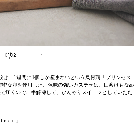
01
02
役は、1週間に1個しか産まないという烏骨鶏「プリンセス
濃密な卵を使用した、色味の強いカステラは、口溶けもなめ
状態で届くので、半解凍して、ひんやりスイーツとしていただ
ico）」