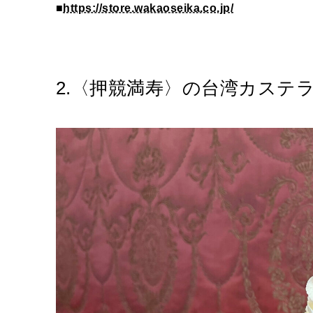
■
https://store.wakaoseika.co.jp/
2.〈押競満寿〉の台湾カステ