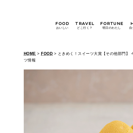
FOOD
TRAVEL
FORTUNE
おいしい
どこ行く？
明日のわたし
自
[12星座別] Weekly
Holoscope
HOME
>
FOOD
> ときめく！スイーツ大賞【その他部門】
[12星座別] Monthly
ツ情報
Holoscope
#手土産
#シュークリーム
#パン
女神まり愛の
タロットメッセージ
#京都
[算命学] 星読みハナコの月巡