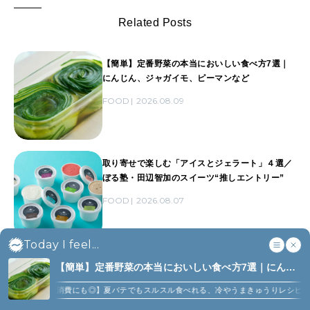
Related Posts
【簡単】定番野菜の本当においしい食べ方7選｜
にんじん、ジャガイモ、ピーマンなど
FOOD
2026.08.09
取り寄せで楽しむ「アイスとジェラート」４選／
ぼる塾・田辺智加のスイーツ“推しエントリー”
FOOD
2026.08.07
Today I feel...
あの「ちくわパン」を考案したのは、札幌で40年
【簡単】定番野菜の本当においしい食べ方7選｜にんじ
以上愛され続けるお店だった!?
ん、ジャガイモ、ピーマンなど (7)
量消費にも◎】夏バテでもスルスル食べれる、冷やうまきゅうりレシピ
【にんじんっ
FOOD
2026.08.07