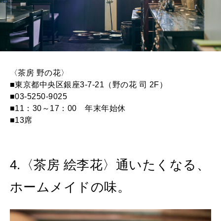
〈茶房 野の花〉
■東京都中央区銀座3-7-21（野の花 司 2F）
■03-5250-9025
■11：30～17：00 年末年始休
■13席
4.〈茶房 絵李花〉通いたくなる、
ホームメイドの味。