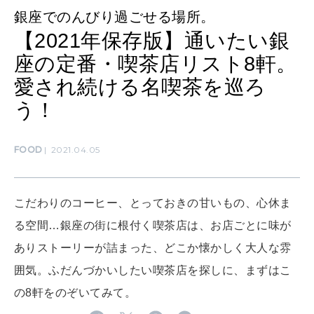
銀座でのんびり過ごせる場所。
【2021年保存版】通いたい銀
WORK&MONEY
いい人生って？
座の定番・喫茶店リスト8軒。
愛され続ける名喫茶を巡ろ
う！
MAGAZINE
特集
FOOD
2021.04.05
2026年9月号「北海道 おいしく遊ぶ、夏のご褒美旅。」
2026年8月号『お茶の時間です。』
こだわりのコーヒー、とっておきの甘いもの、心休ま
MAGAZINE
MOOK
2026年7月号「鎌倉 ローカルが 教えてくれた 本当の歩き方。」
る空間…銀座の街に根付く喫茶店は、お店ごとに味が
ありストーリーが詰まった、どこか懐かしく大人な雰
2026年6月号「大銀座 トレンドが生まれる 新しい一流店へ。」
囲気。ふだんづかいしたい喫茶店を探しに、まずはこ
FOLLOW US!
2026年5月号「“大好き”に出会いに。韓国」
の8軒をのぞいてみて。