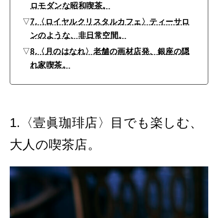
ロモダンな昭和喫茶。
▽
7.〈ロイヤルクリスタルカフェ〉ティーサロ
ンのような、非日常空間。
▽
8.〈月のはなれ〉老舗の画材店発、銀座の隠
れ家喫茶。
1.〈壹眞珈琲店〉目でも楽しむ、
大人の喫茶店。