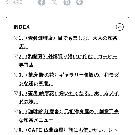
SHARE
2026年4月号「未来をつくる、学びの教科書。」
2026年3月号「スイーツ予想図 2026」
INDEX
2026年2月号「良運を掴む 新・開運術。」
▽
1.〈壹眞珈琲店〉目でも楽しむ、大人の喫茶
店。
2026年1月号「猫がいれば、幸せ」
▽
2.〈和蘭豆〉外堀通り沿いに佇む、コーヒー
2025年12月号「お酒の新常識。」
専門店。
▽
3.〈茶房 野の花〉ギャラリー併設の、和モダ
ンな憩い空間。
▽
4.〈茶房 絵李花〉通いたくなる、ホームメイ
ドの味。
▽
5.〈珈琲館 紅鹿舎〉元祖洋食屋の、創意工夫
な喫茶メニュー。
▽
6.〈CAFE 仏蘭西屋〉朝にも使いたい、レト