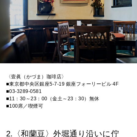
〈壹眞（かづま）珈琲店〉
■東京都中央区銀座5-7-19 銀座フォーリービル 4F
■03-3289-0581
■11：30～23：00（金土～23：30）無休
■100席／喫煙可
2.〈和蘭豆〉外堀通り沿いに佇