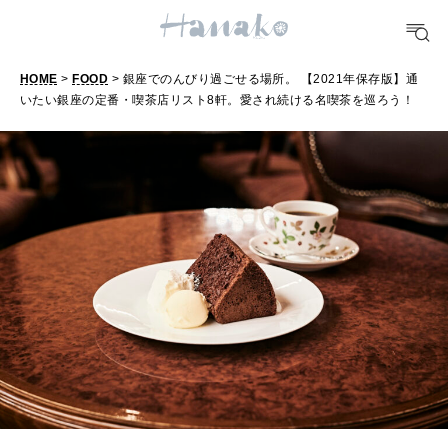
HEALTH
[12星座別] Monthly Love Holoscope
自分にやさしく
女神まり愛のタロットメッセージ
HOME
>
FOOD
> 銀座でのんびり過ごせる場所。 【2021年保存版】通
LEARN
いたい銀座の定番・喫茶店リスト8軒。愛され続ける名喫茶を巡ろう！
算命学がわかる今月のあなた
知る、考える
MAMA
ママもいろいろ
SUSTAINABLE
わたしができること
CULTURE
自分を耕す