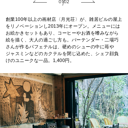
01
02
創業100年以上の画材店〈月光荘〉が、雑居ビルの屋上
をリノベーションし2013年にオープン。メニューには
お絵かきセットもあり、コーヒーやお酒を嗜みながら
絵を描く、大人の過ごし方も。バーテンダー・二場巧
さんが作るパフェテルは、硬めのシューの中に苺や
ジャスミンなどのカクテルを閉じ込めた、シェフ顔負
けのユニークな一品。1,400円。