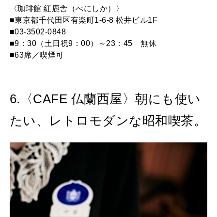
〈珈琲館 紅鹿舎（べにしか）〉
■東京都千代田区有楽町1-6-8 松井ビル1F
■03-3502-0848
■9：30（土日祝9：00）～23：45 無休
■63席／喫煙可
6.〈CAFE 仏蘭西屋〉朝にも使い
たい、レトロモダンな昭和喫茶。