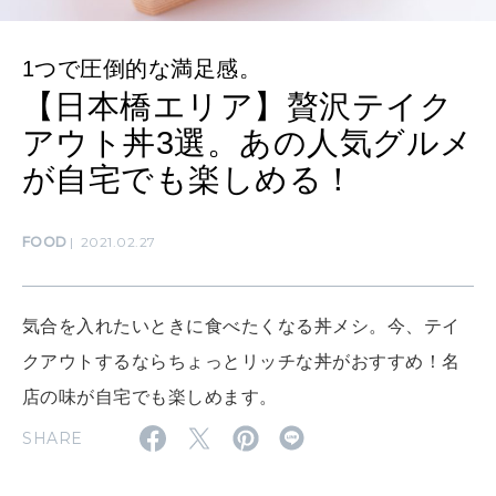
算命学がわかる今月のあなた
知る、考える
1つで圧倒的な満足感。
【日本橋エリア】贅沢テイク
MAMA
ママもいろいろ
アウト丼3選。あの人気グルメ
が自宅でも楽しめる！
SUSTAINABLE
わたしができること
FOOD
2021.02.27
気合を入れたいときに食べたくなる丼メシ。今、テイ
CULTURE
自分を耕す
クアウトするならちょっとリッチな丼がおすすめ！名
店の味が自宅でも楽しめます。
SHARE
WORK&MONEY
いい人生って？