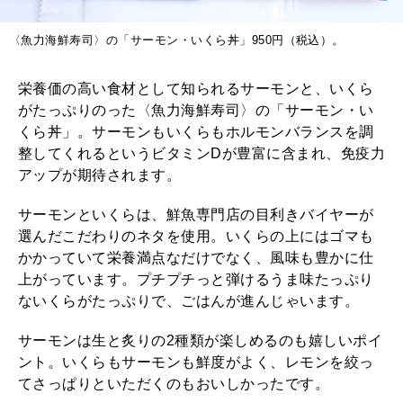
2026年2月号「良運を掴む 新・開運術。」
〈魚力海鮮寿司〉の「サーモン・いくら丼」950円（税込）。
2026年1月号「猫がいれば、幸せ」
栄養価の高い食材として知られるサーモンと、いくら
2025年12月号「お酒の新常識。」
がたっぷりのった〈魚力海鮮寿司〉の「サーモン・い
くら丼」。サーモンもいくらもホルモンバランスを調
整してくれるというビタミンDが豊富に含まれ、免疫力
アップが期待されます。
サーモンといくらは、鮮魚専門店の目利きバイヤーが
選んだこだわりのネタを使用。いくらの上にはゴマも
かかっていて栄養満点なだけでなく、風味も豊かに仕
上がっています。プチプチっと弾けるうま味たっぷり
ないくらがたっぷりで、ごはんが進んじゃいます。
サーモンは生と炙りの2種類が楽しめるのも嬉しいポイ
ント。いくらもサーモンも鮮度がよく、レモンを絞っ
てさっぱりといただくのもおいしかったです。