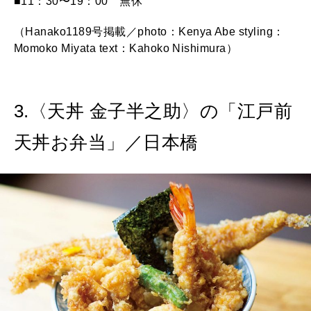
■11：30〜19：00 無休
（Hanako1189号掲載／photo：Kenya Abe styling：
Momoko Miyata text：Kahoko Nishimura）
3.〈天丼 金子半之助〉の「江戸前
天丼お弁当」／日本橋