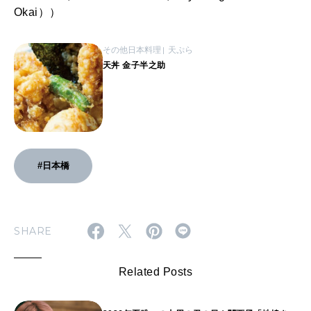
Okai））
その他日本料理
天ぷら
天丼 金子半之助
#日本橋
SHARE
Related Posts