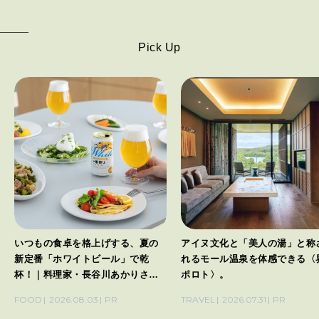
Pick Up
いつもの食卓を格上げする、夏の
アイヌ文化と「美人の湯」と称
新定番「ホワイトビール」で乾
れるモール温泉を体感できる〈
杯！｜料理家・長谷川あかりさん
ポロト〉。
の気取らないおもてなし。
FOOD
2026.08.03
PR
TRAVEL
2026.07.31
PR