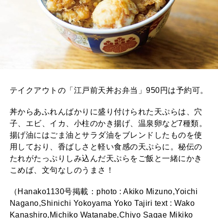
テイクアウトの「江戸前天丼お弁当」950円は予約可。
丼からあふれんばかりに盛り付けられた天ぷらは、穴
子、エビ、イカ、小柱のかき揚げ、温泉卵など7種類。
揚げ油にはごま油とサラダ油をブレンドしたものを使
用しており、香ばしさと軽い食感の天ぷらに。秘伝の
たれがたっぷりしみ込んだ天ぷらをご飯と一緒にかき
こめば、文句なしのうまさ！
（Hanako1130号掲載：photo : Akiko Mizuno,Yoichi
Nagano,Shinichi Yokoyama Yoko Tajiri text : Wako
Kanashiro,Michiko Watanabe,Chiyo Sagae Mikiko