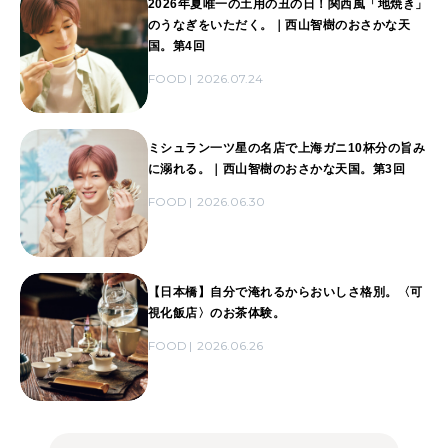
2026年夏唯一の土用の丑の日！関西風「地焼き」
のうなぎをいただく。｜西山智樹のおさかな天
国。第4回
FOOD
2026.07.24
ミシュラン一ツ星の名店で上海ガニ10杯分の旨み
に溺れる。｜西山智樹のおさかな天国。第3回
FOOD
2026.06.30
【日本橋】自分で淹れるからおいしさ格別。〈可
視化飯店〉のお茶体験。
FOOD
2026.06.26