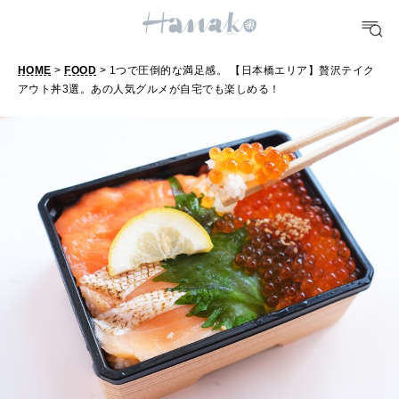
FOOD
おいしい
HOME
>
FOOD
> 1つで圧倒的な満足感。 【日本橋エリア】贅沢テイク
アウト丼3選。あの人気グルメが自宅でも楽しめる！
TRAVEL
どこ行く？
FORTUNE
明日のわたし
[12星座別] Weekly Holoscope
HEALTH
[12星座別] Monthly Love Holoscope
自分にやさしく
女神まり愛のタロットメッセージ
LEARN