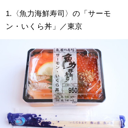
1.〈魚力海鮮寿司〉の「サーモ
MAGAZINE
特集
ン・いくら丼」／東京
2026年9月号「北海道 おいしく遊ぶ、夏のご褒美旅。」
2026年8月号『お茶の時間です。』
MAGAZINE
MOOK
2026年7月号「鎌倉 ローカルが 教えてくれた 本当の歩き方。」
2026年6月号「大銀座 トレンドが生まれる 新しい一流店へ。」
FOLLOW US!
2026年5月号「“大好き”に出会いに。韓国」
2026年4月号「未来をつくる、学びの教科書。」
2026年3月号「スイーツ予想図 2026」