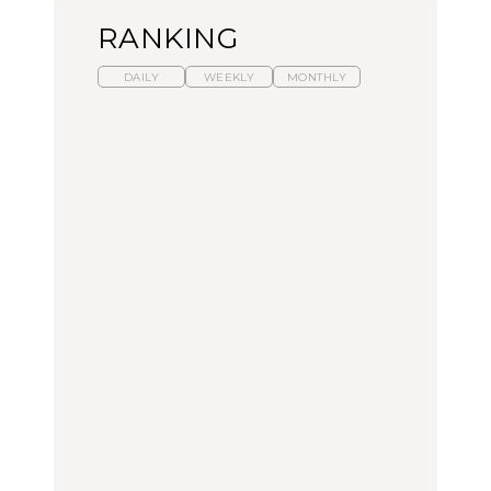
RANKING
DAILY
WEEKLY
MONTHLY
【福島】わざわざ食べに
暑いから食べたくなる。
「来たぞ、トイトレ」|
行きたいご当地グルメ23
わざわざ行きたいラーメ
弘中綾香の「純度
選｜ラーメン、餃子、そ
ン13選｜プロが選ぶベス
100%」～第141回～
ばほか
ト3、大井町の人気店、
ご当地ラーメン
FOOD
LEARN
FOOD
【東京近郊】日帰りひと
【東京近郊】日帰りひと
【あんこ】一度は食べた
り旅スポット5選｜館
り旅スポット5選｜館
い名店13選｜どら焼き・
山、前橋、日光など
山、前橋、日光など
おはぎほか
TRAVEL
TRAVEL
FOOD
【福島】わざわざ食べに
「来たぞ、トイトレ」|
「来たぞ、トイトレ」|
行きたいご当地グルメ23
弘中綾香の「純度
弘中綾香の「純度
選｜ラーメン、餃子、そ
100%」～第141回～
100%」～第141回～
ばほか