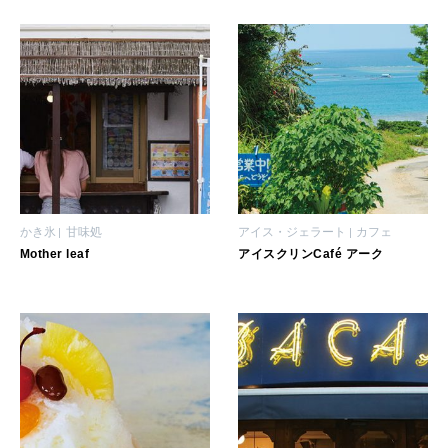
女神まり愛のタロットメッセージ
LEARN
算命学がわかる今月のあなた
知る、考える
MAMA
ママもいろいろ
かき氷
甘味処
アイス・ジェラート
カフェ
SUSTAINABLE
Mother leaf
アイスクリンCafé アーク
わたしができること
CULTURE
自分を耕す
WORK&MONEY