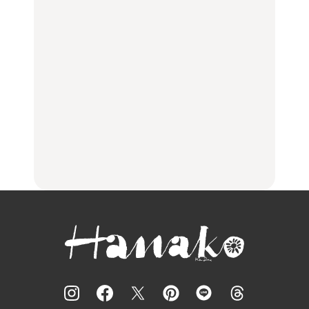
し。
【2026年最新】横浜の絶
「来たぞ、トイトレ」|
No.1259『北海道 おいし
品ランチ29選｜横浜駅周
弘中綾香の「純度
く遊ぶ、夏のご褒美
辺、みなとみらい、横浜
100%」～第141回～
旅。』
中華街、和食、洋食ほか
LEARN
FOOD
中目黒からひと駅の穴
いつもの食卓を格上げす
【2026年最新】横浜の絶
場。祐天寺の魅力10選｜
る、夏の新定番「ホワイ
品ランチ29選｜横浜駅周
グルメ、ショッピング、
トビール」で乾杯！｜料
辺、みなとみらい、横浜
古着ほか
理家・長谷川あかりさん
中華街、和食、洋食ほか
の気取らないおもてな
FOOD
FOOD | PR
FOOD
し。