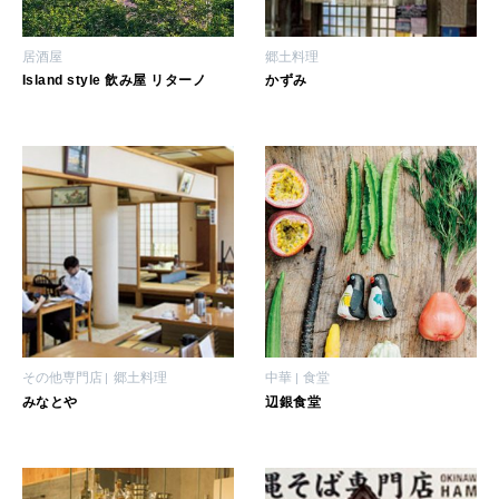
居酒屋
郷土料理
Island style 飲み屋 リターノ
かずみ
その他専門店
郷土料理
中華
食堂
みなとや
辺銀食堂