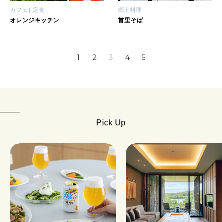
カフェ
定食
郷土料理
オレンジキッチン
首里そば
1
2
3
4
5
Pick Up