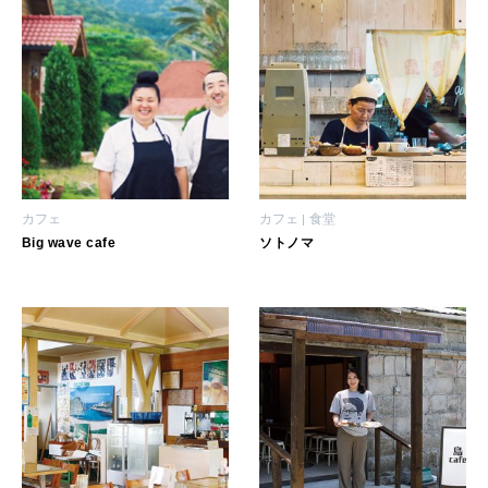
2026年2月号「良運を掴む 新・開運術。」
2026年1月号「猫がいれば、幸せ」
2025年12月号「お酒の新常識。」
カフェ
カフェ
食堂
Big wave cafe
ソトノマ