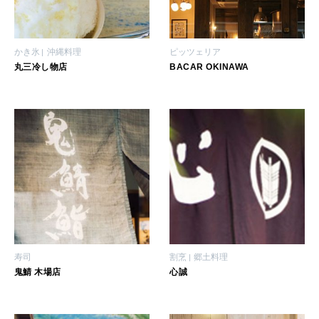
いい人生って？
かき氷
沖縄料理
ピッツェリア
MAGAZINE
丸三冷し物店
BACAR OKINAWA
特集
2026年9月号「北海道 おいしく遊ぶ、夏のご褒美旅。」
2026年8月号『お茶の時間です。』
MAGAZINE
MOOK
2026年7月号「鎌倉 ローカルが 教えてくれた 本当の歩き方。」
2026年6月号「大銀座 トレンドが生まれる 新しい一流店へ。」
FOLLOW US!
2026年5月号「“大好き”に出会いに。韓国」
寿司
割烹
郷土料理
鬼鯖 木場店
心誠
2026年4月号「未来をつくる、学びの教科書。」
2026年3月号「スイーツ予想図 2026」