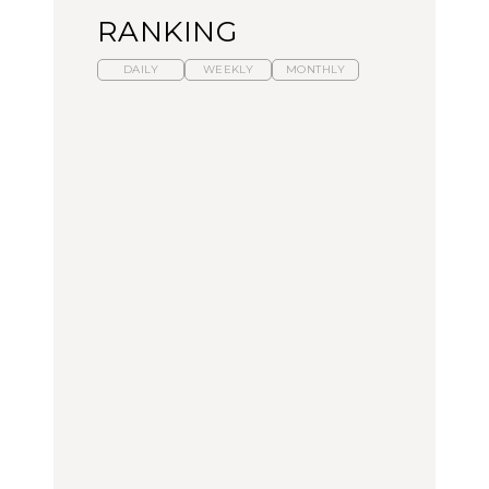
RANKING
DAILY
WEEKLY
MONTHLY
暑いから食べたくなる。
【東京近郊】日帰りひと
「来たぞ、トイトレ」|
わざわざ行きたいラーメ
り旅スポット5選｜館
弘中綾香の「純度
ン13選｜プロが選ぶベス
山、前橋、日光など
100%」～第141回～
ト3、大井町の人気店、
ご当地ラーメン
TRAVEL
LEARN
FOOD
No.1259『北海道 おいし
No.1259『北海道 おいし
【あんこ】一度は食べた
く遊ぶ、夏のご褒美
く遊ぶ、夏のご褒美
い名店13選｜どら焼き・
旅。』
旅。』
おはぎほか
FOOD
いつもの食卓を格上げす
【東京近郊】日帰りひと
「来たぞ、トイトレ」|
る、夏の新定番「ホワイ
り旅スポット5選｜館
弘中綾香の「純度
トビール」で乾杯！｜料
山、前橋、日光など
100%」～第141回～
理家・長谷川あかりさん
の気取らないおもてな
FOOD | PR
TRAVEL
LEARN