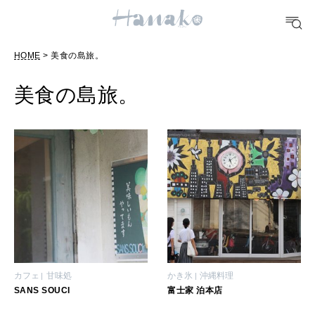
10 CATEGORIES
HOME
> 美食の島旅。
FOOD
おいしい
美食の島旅。
TRAVEL
どこ行く？
FORTUNE
明日のわたし
[12星座別] Weekly Holoscope
HEALTH
カフェ
甘味処
かき氷
沖縄料理
[12星座別] Monthly Love Holoscope
自分にやさしく
SANS SOUCI
富士家 泊本店