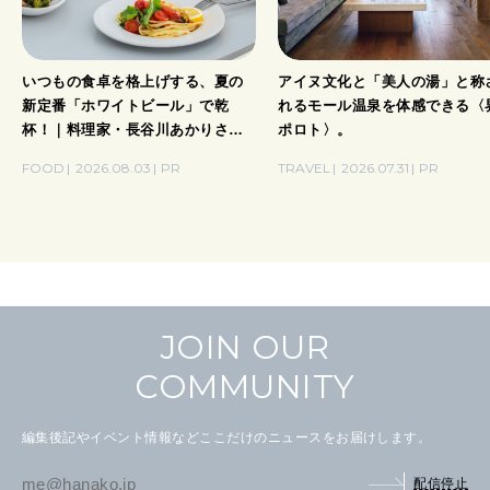
いつもの食卓を格上げする、夏の
アイヌ文化と「美人の湯」と称
新定番「ホワイトビール」で乾
れるモール温泉を体感できる〈
杯！｜料理家・長谷川あかりさん
ポロト〉。
の気取らないおもてなし。
FOOD
2026.08.03
PR
TRAVEL
2026.07.31
PR
JOIN OUR
COMMUNITY
編集後記やイベント情報などここだけのニュースをお届けします。
配信停止