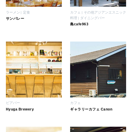
ラーメン
定食
カフェ
その他アジアンエスニック
料理
ダイニングバー
サンバレー
島cafe963
ビアバー
カフェ
Hyuga Brewery
ギャラリーカフェ Canon