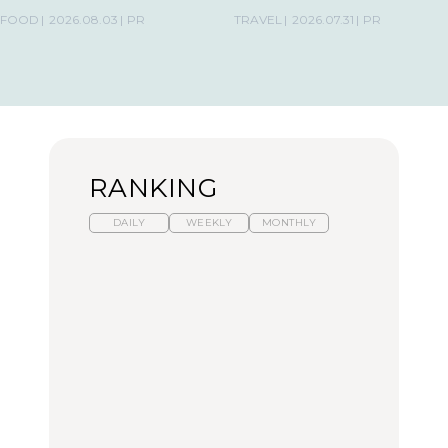
の気取らないおもてなし。
FOOD
2026.08.03
PR
TRAVEL
2026.07.31
PR
RANKING
DAILY
WEEKLY
MONTHLY
暑いから食べたくなる。
【東京近郊】日帰りひと
「来たぞ、トイトレ」|
わざわざ行きたいラーメ
り旅スポット5選｜館
弘中綾香の「純度
ン13選｜プロが選ぶベス
山、前橋、日光など
100%」～第141回～
ト3、大井町の人気店、
ご当地ラーメン
TRAVEL
LEARN
FOOD
No.1259『北海道 おいし
No.1259『北海道 おいし
【あんこ】一度は食べた
く遊ぶ、夏のご褒美
く遊ぶ、夏のご褒美
い名店13選｜どら焼き・
旅。』
旅。』
おはぎほか