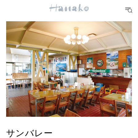
#手土産
#シュークリーム
#パン
#カフェ
#朝ごはん
#開運
10 CATEGORIES
FOOD
おいしい
TRAVEL
どこ行く？
FORTUNE
明日のわたし
サンバレー
[12星座別] Weekly Holoscope