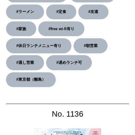
2026年4月号「未来をつくる、学びの教科書。」
#ラーメン
#定食
#友達
2026年3月号「スイーツ予想図 2026」
#家族
#free wi-fi有り
2026年2月号「良運を掴む 新・開運術。」
#休日ランチメニュー有り
#朝営業
2026年1月号「猫がいれば、幸せ」
#通し営業
#遅めランチ可
2025年12月号「お酒の新常識。」
#東京都（離島）
No. 1136