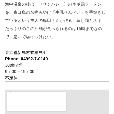
HEALTH
海中温泉の後は、〈サンバレー〉のネギ鶏ラーメン
[12星座別] Monthly Love Holoscope
自分にやさしく
を。夜は島の名物みやげ「牛乳せんべい」を手焼きし
女神まり愛のタロットメッセージ
ているという主人の梅田さんが作る、蒸し鶏とネギ
LEARN
たっぷりのこの汁麺が食べられるのは15時までなの
算命学がわかる今月のあなた
知る、考える
で、急いで駆けつけたい。
東京都新島村式根島4
MAMA
Phone: 04992-7-0149
ママもいろいろ
30席
喫煙
9：00～15：00
不定休
SUSTAINABLE
わたしができること
CULTURE
自分を耕す