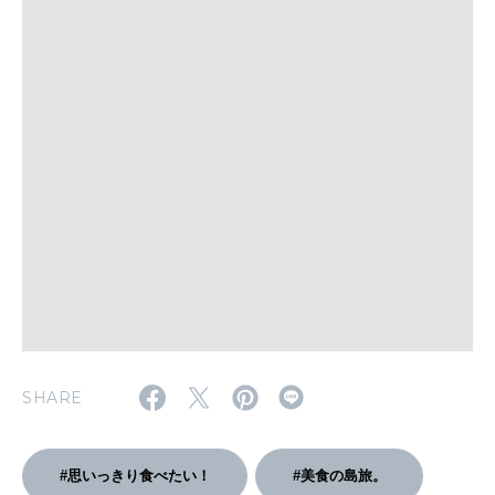
WORK&MONEY
いい人生って？
MAGAZINE
特集
2026年9月号「北海道 おいしく遊ぶ、夏のご褒美旅。」
2026年8月号『お茶の時間です。』
MAGAZINE
MOOK
2026年7月号「鎌倉 ローカルが 教えてくれた 本当の歩き方。」
SHARE
2026年6月号「大銀座 トレンドが生まれる 新しい一流店へ。」
FOLLOW US!
2026年5月号「“大好き”に出会いに。韓国」
#思いっきり食べたい！
#美食の島旅。