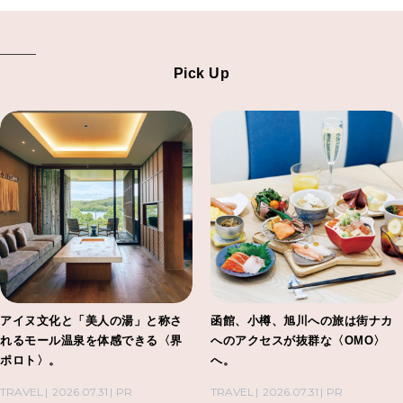
Pick Up
アイヌ文化と「美人の湯」と称さ
函館、小樽、旭川への旅は街ナカ
れるモール温泉を体感できる〈界
へのアクセスが抜群な〈OMO〉
ポロト〉。
へ。
TRAVEL
2026.07.31
PR
TRAVEL
2026.07.31
PR