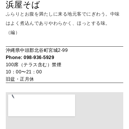
浜屋そば
HEALTH
[12星座別] Monthly Love Holoscope
自分にやさしく
ふらりとお腹を満たしに来る地元客でにぎわう。中味
女神まり愛のタロットメッセージ
はよく煮込んでありやわらかく、ほっとする味。
（編）
LEARN
算命学がわかる今月のあなた
知る、考える
沖縄県中頭郡北谷町宮城2-99
Phone: 098-936-5929
MAMA
100席（テラス含む）
禁煙
ママもいろいろ
10：00〜21：00
旧盆・正月休
SUSTAINABLE
わたしができること
CULTURE
自分を耕す