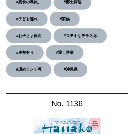
#美食の島旅。
#郷土料理
2026年4月号「未来をつくる、学びの教科書。」
#子ども連れ
#家族
2026年3月号「スイーツ予想図 2026」
#お子さま歓迎
#ステキなテラス席
2026年2月号「良運を掴む 新・開運術。」
2026年1月号「猫がいれば、幸せ」
#座敷有り
#通し営業
2025年12月号「お酒の新常識。」
#遅めランチ可
#沖縄県
No. 1136