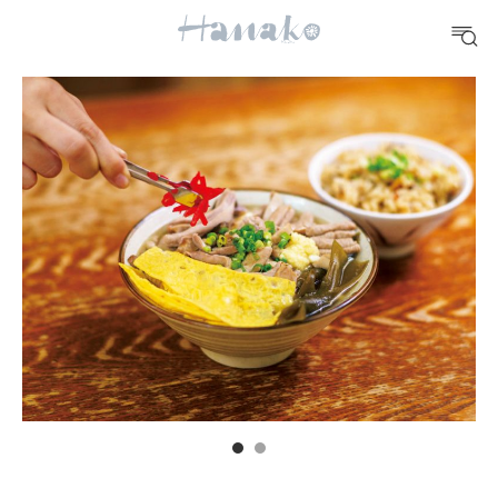
#手土産
#シュークリーム
#パン
#カフェ
#朝ごはん
#開運
10 CATEGORIES
FOOD
おいしい
TRAVEL
どこ行く？
FORTUNE
明日のわたし
[12星座別] Weekly Holoscope