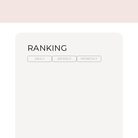
RANKING
DAILY
WEEKLY
MONTHLY
暑いから食べたくなる。
「来たぞ、トイトレ」|
「来たぞ、トイトレ」|
わざわざ行きたいラーメ
弘中綾香の「純度
弘中綾香の「純度
ン13選｜プロが選ぶベス
100%」～第141回～
100%」～第141回～
ト3、大井町の人気店、
ご当地ラーメン
LEARN
LEARN
FOOD
No.1259『北海道 おいし
No.1259『北海道 おいし
【あんこ】一度は食べた
く遊ぶ、夏のご褒美
く遊ぶ、夏のご褒美
い名店13選｜どら焼き・
旅。』
旅。』
おはぎほか