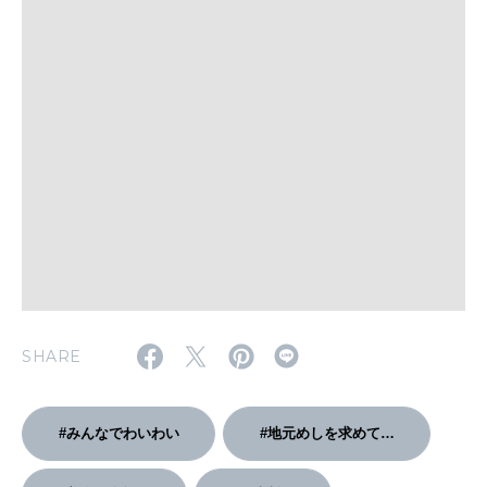
WORK&MONEY
いい人生って？
MAGAZINE
特集
2026年9月号「北海道 おいしく遊ぶ、夏のご褒美旅。」
2026年8月号『お茶の時間です。』
MAGAZINE
MOOK
SHARE
2026年7月号「鎌倉 ローカルが 教えてくれた 本当の歩き方。」
2026年6月号「大銀座 トレンドが生まれる 新しい一流店へ。」
#みんなでわいわい
#地元めしを求めて…
FOLLOW US!
2026年5月号「“大好き”に出会いに。韓国」