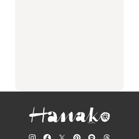
FOOD
LEARN
【福島】わざわざ食べに
「来たぞ、トイトレ」|
No.1259『北海道 おいし
行きたいご当地グルメ23
弘中綾香の「純度
く遊ぶ、夏のご褒美
選｜ラーメン、餃子、そ
100%」～第141回～
旅。』
ばほか
LEARN
FOOD
【2026年最新】横浜の絶
【2026年最新】横浜の絶
No.1259『北海道 おいし
品ランチ29選｜横浜駅周
品ランチ29選｜横浜駅周
く遊ぶ、夏のご褒美
辺、みなとみらい、横浜
辺、みなとみらい、横浜
旅。』
中華街、和食、洋食ほか
中華街、和食、洋食ほか
FOOD
FOOD