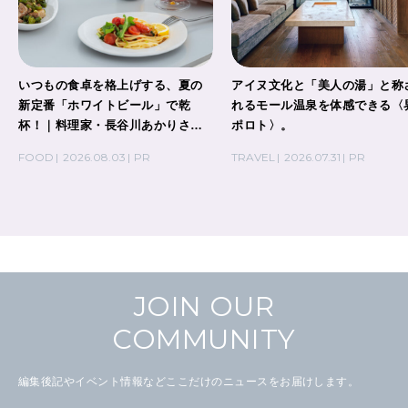
いつもの食卓を格上げする、夏の
アイヌ文化と「美人の湯」と称
新定番「ホワイトビール」で乾
れるモール温泉を体感できる〈
杯！｜料理家・長谷川あかりさん
ポロト〉。
の気取らないおもてなし。
FOOD
2026.08.03
PR
TRAVEL
2026.07.31
PR
JOIN OUR
COMMUNITY
編集後記やイベント情報などここだけのニュースをお届けします。