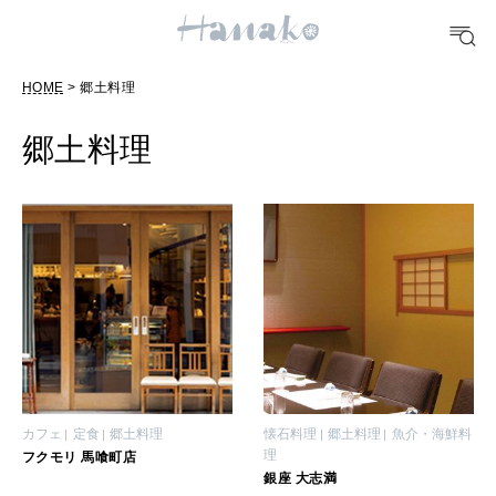
10 CATEGORIES
HOME
> 郷土料理
FOOD
おいしい
郷土料理
TRAVEL
どこ行く？
FORTUNE
明日のわたし
[12星座別] Weekly Holoscope
HEALTH
カフェ
定食
郷土料理
懐石料理
郷土料理
魚介・海鮮料
[12星座別] Monthly Love Holoscope
自分にやさしく
理
フクモリ 馬喰町店
銀座 大志満
女神まり愛のタロットメッセージ