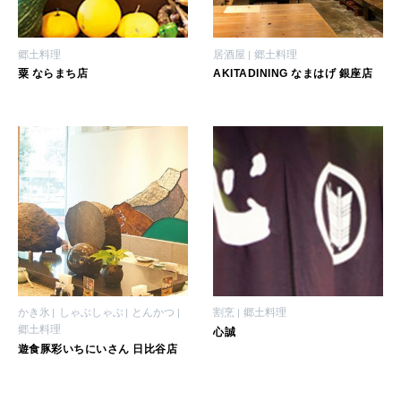
郷土料理
居酒屋
郷土料理
粟 ならまち店
AKITADINING なまはげ 銀座店
かき氷
しゃぶしゃぶ
とんかつ
割烹
郷土料理
郷土料理
心誠
遊食豚彩いちにいさん 日比谷店