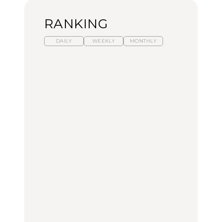
RANKING
DAILY
WEEKLY
MONTHLY
暑いから食べたくなる。
【東京近郊】日帰りひと
「来たぞ、トイトレ」|
わざわざ行きたいラーメ
り旅スポット5選｜館
弘中綾香の「純度
ン13選｜プロが選ぶベス
山、前橋、日光など
100%」～第141回～
ト3、大井町の人気店、
ご当地ラーメン
TRAVEL
LEARN
FOOD
【福島】わざわざ食べに
【東京近郊】日帰りひと
【あんこ】一度は食べた
行きたいご当地グルメ23
り旅スポット5選｜館
い名店13選｜どら焼き・
選｜ラーメン、餃子、そ
山、前橋、日光など
おはぎほか
ばほか
FOOD
TRAVEL
FOOD
中目黒からひと駅の穴
No.1259『北海道 おいし
「来たぞ、トイトレ」|
場。祐天寺の魅力10選｜
く遊ぶ、夏のご褒美
弘中綾香の「純度
グルメ、ショッピング、
旅。』
100%」～第141回～
古着ほか