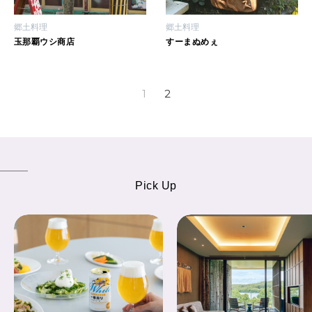
郷土料理
郷土料理
玉那覇ウシ商店
すーまぬめぇ
1
2
Pick Up