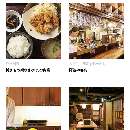
2026年2月号「良運を掴む 新・開運術。」
2026年1月号「猫がいれば、幸せ」
2025年12月号「お酒の新常識。」
郷土料理
うどん
蕎麦
郷土料理
博多もつ鍋やまや 丸の内店
阿波や壱兆