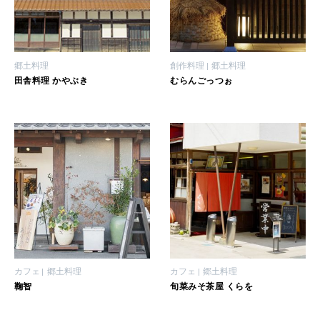
いい人生って？
MAGAZINE
郷土料理
創作料理
郷土料理
特集
田舎料理 かやぶき
むらんごっつぉ
2026年9月号「北海道 おいしく遊ぶ、夏のご褒美旅。」
2026年8月号『お茶の時間です。』
MAGAZINE
MOOK
2026年7月号「鎌倉 ローカルが 教えてくれた 本当の歩き方。」
2026年6月号「大銀座 トレンドが生まれる 新しい一流店へ。」
FOLLOW US!
2026年5月号「“大好き”に出会いに。韓国」
カフェ
郷土料理
カフェ
郷土料理
2026年4月号「未来をつくる、学びの教科書。」
鞠智
旬菜みそ茶屋 くらを
2026年3月号「スイーツ予想図 2026」