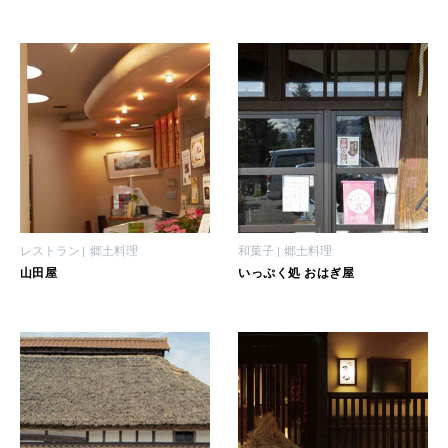
LEARN
算命学がわかる今月のあなた
知る、考える
MAMA
ママもいろいろ
SUSTAINABLE
レストラン
郷土料理
和菓子
郷土料理
わたしができること
山田屋
いっぷく処 おはぎ屋
CULTURE
自分を耕す
WORK&MONEY