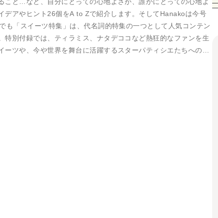
ること…など、自分にとっての心地よさが、誰かにとっての心地よ
デアやヒント26個をA to Zで紹介します。そしてHanakoは今号
かでも「スイーツ特集」は、代名詞的特集の一つとして人気コンテン
。特別付録では、ティラミス、ナタデココなど熱狂的なファンを生
イーツや、今や世界を舞台に活躍するスターパティシエたちへのイ
しのスイーツ特集アーカイブなどをた …