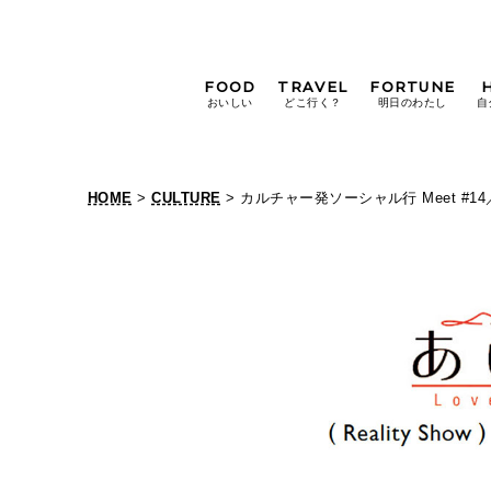
FOOD
TRAVEL
FORTUNE
おいしい
どこ行く？
明日のわたし
自
[12星座別] Weekly
Holoscope
HOME
>
CULTURE
> カルチャー発ソーシャル行 Meet #
[12星座別] Monthly
Holoscope
#手土産
#シュークリーム
#パン
女神まり愛の
タロットメッセージ
#京都
[算命学] 星読みハナコの月巡