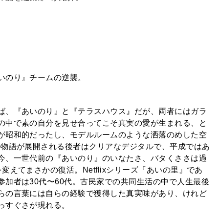
いのり』チームの逆襲。
ば、『あいのり』と『テラスハウス』だが、両者にはガラ
の中で素の自分を見せ合ってこそ真実の愛が生まれる、と
が昭和的だったし、モデルルームのような洒落のめした空
の物語が展開される後者はクリアなデジタルで、平成ではあ
今、一世代前の『あいのり』のいなたさ、バタくささは過
えてまさかの復活。Netflixシリーズ『あいの里』であ
加者は30代〜60代。古民家での共同生活の中で人生最後
らの言葉には自らの経験で獲得した真実味があり、けれど
っすぐさが現れる。