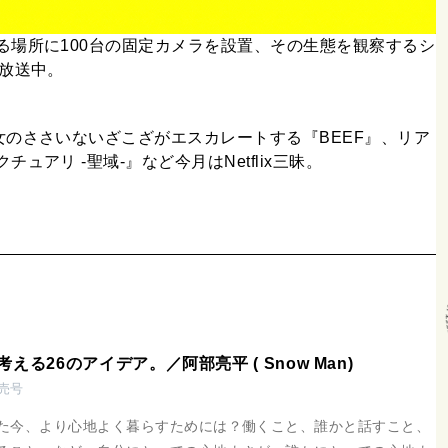
る場所に100台の固定カメラを設置、その生態を観察するシ
放送中。
のささいないざこざがエスカレートする『BEEF』、リア
アリ -聖域-』など今月はNetflix三昧。
える26のアイデア。／阿部亮平 ( Snow Man)
発売号
た今、より心地よく暮らすためには？働くこと、誰かと話すこと、