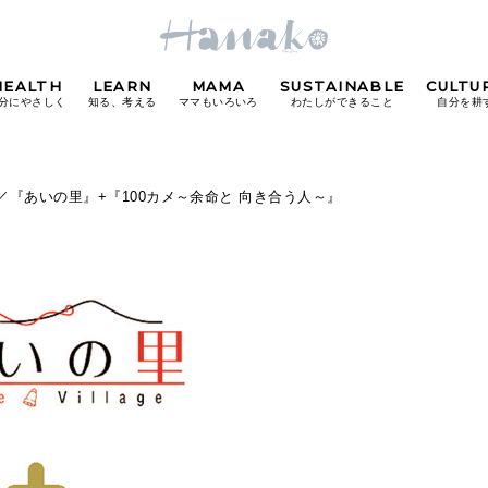
HEALTH
LEARN
MAMA
SUSTAINABLE
CULTU
分にやさしく
知る、考える
ママもいろいろ
わたしができること
自分を耕
POPULAR TAGS
14／『あいの里』+『100カメ～余命と 向き合う人～』
#カフェ
#朝ごはん
#開運
#東京駅
#銀座
#
り
FOLLOW US!