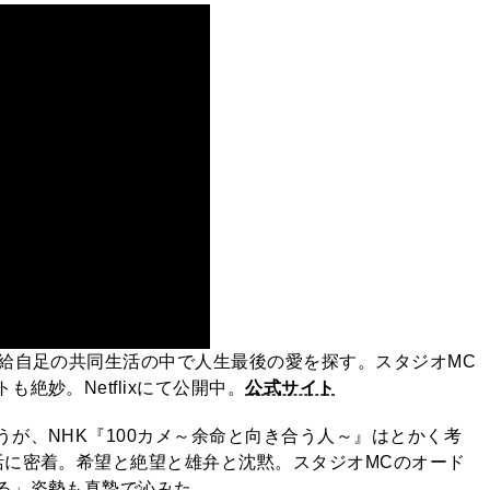
自給自足の共同生活の中で人生最後の愛を探す。スタジオMC
絶妙。Netflixにて公開中。
公式サイト
が、NHK『100カメ～余命と向き合う人～』はとかく考
活に密着。希望と絶望と雄弁と沈黙。スタジオMCのオード
る」姿勢も真摯で沁みた。