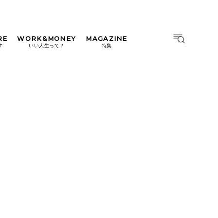
RE
WORK&MONEY
MAGAZINE
MAGAZINE
MOOK
す
いい人生って？
特集
2026年9月号「北海道 おいし
く遊ぶ、夏のご褒美旅。」
2026年8月号『お茶の時間で
す。』
日本橋
#中目黒
#吉祥寺
#横浜
2026年7月号「鎌倉 ローカル
が 教えてくれた 本当の歩き
方。」
2026年6月号「大銀座 トレン
ドが生まれる 新しい一流店
へ。」
2026年5月号「“大好き”に出
会いに。韓国」
2026年4月号「未来をつくる、