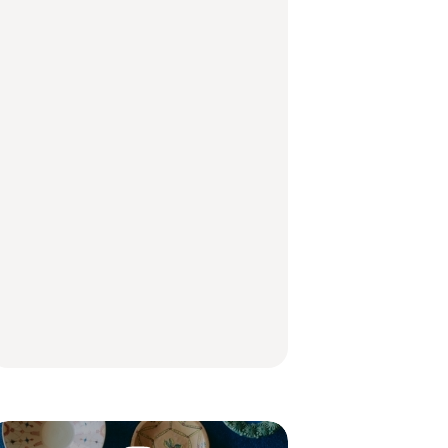
中目黒からひと駅の穴
No.1259『北海道 おい
「来たぞ、トイトレ」|
場。祐天寺の魅力10選
しく遊ぶ、夏のご褒美
弘中綾香の「純度
｜グルメ、ショッピン
旅。』
100%」～第141回～
グ、古着ほか
FOOD
LEARN
【福島】わざわざ食べ
「来たぞ、トイトレ」|
No.1259『北海道 おい
に行きたいご当地グル
弘中綾香の「純度
しく遊ぶ、夏のご褒美
メ23選｜ラーメン、餃
100%」～第141回～
旅。』
子、そばほか
LEARN
FOOD
【2026年最新】横浜の
【2026年最新】横浜の
No.1259『北海道 おい
絶品ランチ29選｜横浜
絶品ランチ29選｜横浜
しく遊ぶ、夏のご褒美
駅周辺、みなとみら
駅周辺、みなとみら
旅。』
い、横浜中華街、和
い、横浜中華街、和
食、洋食ほか
食、洋食ほか
FOOD
FOOD