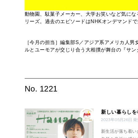
動物園、駄菓子メーカー、大学お笑いなど気にな
リーズ。過去のエピソードはNHKオンデマンドで
［今月の担当］編集部S／アジア系アメリカ人男女
ルとユーモアが交じり合う大相撲が舞台の『サンクチュ
No. 1221
新しい暮らしを考
2023年05月26日 
新生活が落ち着い