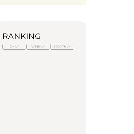
RANKING
DAILY
WEEKLY
MONTHLY
暑いから食べたくな
【東京近郊】日帰りひ
「来たぞ、トイトレ」|
る。わざわざ行きたい
とり旅スポット5選｜館
弘中綾香の「純度
ラーメン13選｜プロが
山、前橋、日光など
100%」～第141回～
選ぶベスト3、大井町の
人気店、ご当地ラーメ
TRAVEL
LEARN
FOOD
ン
【福島】わざわざ食べ
【東京近郊】日帰りひ
【あんこ】一度は食べ
に行きたいご当地グル
とり旅スポット5選｜館
たい名店13選｜どら焼
メ23選｜ラーメン、餃
山、前橋、日光など
き・おはぎほか
子、そばほか
FOOD
TRAVEL
FOOD