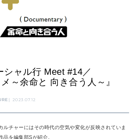
ャル行 Meet #14／
カメ～余命と 向き合う人～』
URE
2023.07.12
カルチャーにはその時代の空気や変化が反映されていま
作品を編集部Sが紹介。