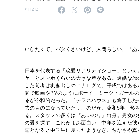
SHARE
いなたくて、バタくさいけど、人間らしい。『あ
日本を代表する「恋愛リアリティショー」といえ
ケーとスマホくらいの大きな差がある。過酷な旅
した前者は剥き出しのアナログで、平成ではある
間で映画やPVのようにボーイ・ミーツ・ガール
るが令和的だった。『テラスハウス』も終了した
去のものになっていた…、のだが、令和5年、形を変
る。スタッフの多くは『あいのり』出身。男女の参
の愛を探す。これがまあ面白い。中年を迎えた彼
恋となると中学生に戻ったようなぎこちなさや真