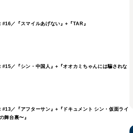
t #16／『スマイルあげない』+『TAR』
t #15／『シン・中国人』+『オオカミちゃんには騙されな
t #13／『アフターサン』+『ドキュメント シン・仮面ライ
戦の舞台裏〜』