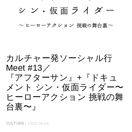
女神まり愛のタロットメッセージ
LEARN
算命学がわかる今月のあなた
知る、考える
MAMA
ママもいろいろ
カルチャー発ソーシャル行
Meet #13／
SUSTAINABLE
『アフターサン』+『ドキュ
わたしができること
メント シン・仮面ライダー〜
ヒーローアクション 挑戦の舞
CULTURE
台裏〜』
自分を耕す
CULTURE
2023.05.04