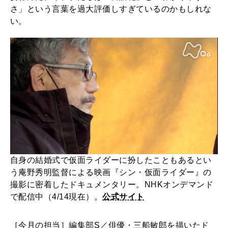
さ」という言葉を過大評価しすぎているのかもしれな
い。
自身の結婚式で仮面ライダーに扮したこともあるとい
う庵野秀明監督による映画『シン・仮面ライダー』の
撮影に密着したドキュメンタリー。NHKオンデマンド
で配信中（4/14現在）。
公式サイト
［今月の担当］編集部S／俳優・三船敏郎を描いたド