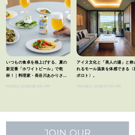
いつもの食卓を格上げする、夏の
アイヌ文化と「美人の湯」と称
新定番「ホワイトビール」で乾
れるモール温泉を体感できる〈
杯！｜料理家・長谷川あかりさん
ポロト〉。
の気取らないおもてなし。
FOOD
2026.08.03
PR
TRAVEL
2026.07.31
PR
JOIN OUR