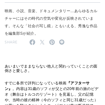
WORK&MONEY
いい人生って？
映画、小説、音楽、ドキュメンタリー…あらゆるカル
チャーにはその時代の空気や変化が反映されていま
MAGAZINE
す。そんな「社会の写し鏡」ともいえる、秀逸な作品
特集
を編集部Sが紹介。
2026年9月号「北海道 おいしく遊ぶ、夏のご褒美旅。」
SHARE
2026年8月号『お茶の時間です。』
MAGAZINE
MOOK
2026年7月号「鎌倉 ローカルが 教えてくれた 本当の歩き方。」
あいまいでままならない他人と関わっていくことの面
倒さと愛しさ。
2026年6月号「大銀座 トレンドが生まれる 新しい一流店へ。」
FOLLOW US!
すでに各所で評判になっている映画
『アフターサ
2026年5月号「“大好き”に出会いに。韓国」
ン』
。内容は31歳のソフィが父との20年前の旅のビデ
オ（舞台はトルコのリゾート）を見返し、父の記憶
2026年4月号「未来をつくる、学びの教科書。」
や、当時の彼の精神（今のソフィと同じ31歳だった）