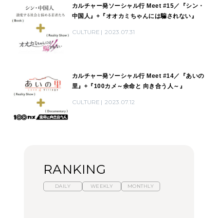
カルチャー発ソーシャル行 Meet #15／『シン・
中国人』+『オオカミちゃんには騙されない』
CULTURE
2023.07.31
カルチャー発ソーシャル行 Meet #14／『あいの
里』+『100カメ～余命と 向き合う人～』
CULTURE
2023.07.12
RANKING
DAILY
WEEKLY
MONTHLY
【2026年夏】マリーアン
暑いから食べたくなる。