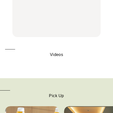
いつもの食卓を格上げす
いつもの食卓を格上げす
【2026年最新】横浜の絶
る、夏の新定番「ホワイ
る、夏の新定番「ホワイ
品ランチ29選｜横浜駅周
トビール」で乾杯！｜料
トビール」で乾杯！｜料
辺、みなとみらい、横浜
理家・長谷川あかりさん
理家・長谷川あかりさん
中華街、和食、洋食ほか
の気取らないおもてな
の気取らないおもてな
FOOD | PR
FOOD | PR
FOOD
し。
し。
Videos
Pick Up