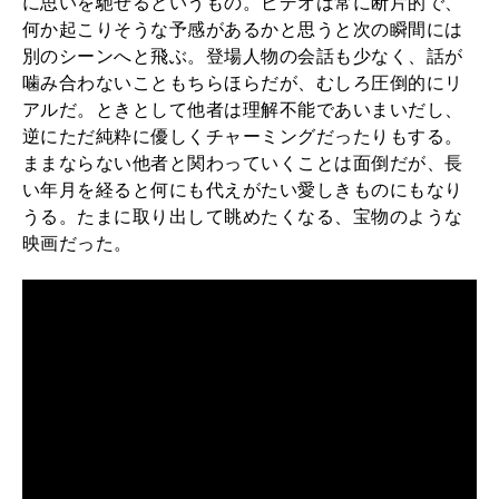
に思いを馳せるというもの。ビデオは常に断片的で、
2026年3月号「スイーツ予想図 2026」
何か起こりそうな予感があるかと思うと次の瞬間には
別のシーンへと飛ぶ。登場人物の会話も少なく、話が
2026年2月号「良運を掴む 新・開運術。」
噛み合わないこともちらほらだが、むしろ圧倒的にリ
アルだ。ときとして他者は理解不能であいまいだし、
2026年1月号「猫がいれば、幸せ」
逆にただ純粋に優しくチャーミングだったりもする。
ままならない他者と関わっていくことは面倒だが、長
2025年12月号「お酒の新常識。」
い年月を経ると何にも代えがたい愛しきものにもなり
うる。たまに取り出して眺めたくなる、宝物のような
映画だった。