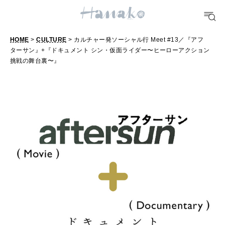
10 CATEGORIES
HOME
>
CULTURE
> カルチャー発ソーシャル行 Meet #13／『アフ
FOOD
ターサン』+『ドキュメント シン・仮面ライダー〜ヒーローアクション
おいしい
挑戦の舞台裏〜』
TRAVEL
どこ行く？
FORTUNE
明日のわたし
[12星座別] Weekly Holoscope
HEALTH
[12星座別] Monthly Love Holoscope
自分にやさしく