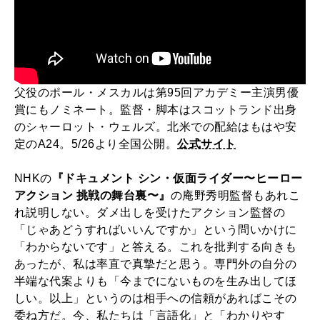
父役のポール・メスカルは第95回アカデミー主演男優
賞にもノミネート。監督・脚本はスコットランド出身
のシャーロット・ウェルズ。北米での配給はもはや安
定のA24。5/26より全国公開。
公式サイト
NHKの
『ドキュメント シン・仮面ライダー〜ヒーロー
アクション 挑戦の舞台裏〜』
の庵野秀明監督もあれこ
れ説明しない。ダメ出しを受けたアクション監督の
「じゃあどうすればいいんですか」という問いかけに
「わからないです」と答える。これを批判する向きも
あったが、私は率直で真摯だと思う。専門外の自分の
半端な代案よりも「今までにないものを生み出してほ
しい。以上」というのは相手への信頼があればこその
委ね方だ。今、私たちは「言語化」と「わかりやす