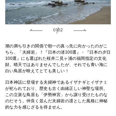
01
02
潮の満ち引きの関係で朝一の真っ先に向かったのがこ
ちら、「夫婦岩」！『日本の渚100選』・『日本の夕日
100選』にも選ばれた桜井二見ヶ浦の福岡指定の文化
財。晴天ではありませんでしたが、それでも青い海に
白い鳥居が映えてとても美しい！
日本神話に登場する夫婦神であるイザナギとイザナミ
が祀られており、歴史も古く由緒正しい神聖な場所。
この立派な鳥居も「伊勢神宮」から譲り受けたものな
のだそう。仲良く並んだ夫婦岩の凛とした風格に神秘
的な力を感じざるを得ません。