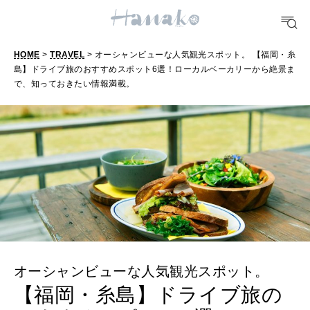
TRAVEL
どこ行く？
HOME
>
TRAVEL
> オーシャンビューな人気観光スポット。 【福岡・糸
FORTUNE
島】ドライブ旅のおすすめスポット6選！ローカルベーカリーから絶景ま
で、知っておきたい情報満載。
明日のわたし
[12星座別] Weekly Holoscope
HEALTH
[12星座別] Monthly Love Holoscope
自分にやさしく
女神まり愛のタロットメッセージ
LEARN
算命学がわかる今月のあなた
知る、考える
オーシャンビューな人気観光スポット。
MAMA
【福岡・糸島】ドライブ旅の
ママもいろいろ