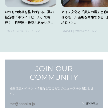
いつもの食卓を格上げする、夏の
アイヌ文化と「美人の湯」と称
新定番「ホワイトビール」で乾
れるモール温泉を体感できる〈
杯！｜料理家・長谷川あかりさん
ポロト〉。
の気取らないおもてなし。
FOOD
2026.08.03
PR
TRAVEL
2026.07.31
PR
JOIN OUR
COMMUNITY
編集後記やイベント情報などここだけのニュースをお届けしま
す。
配信停止