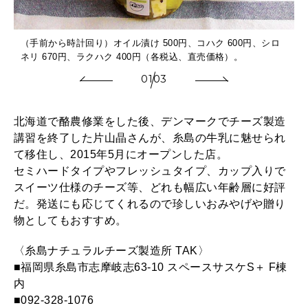
（手前から時計回り）オイル漬け 500円、コハク 600円、シロ
ネリ 670円、ラクハク 400円（各税込、直売価格）。
01
03
北海道で酪農修業をした後、デンマークでチーズ製造
講習を終了した片山晶さんが、糸島の牛乳に魅せられ
て移住し、2015年5月にオープンした店。
セミハードタイプやフレッシュタイプ、カップ入りで
スイーツ仕様のチーズ等、どれも幅広い年齢層に好評
だ。発送にも応じてくれるので珍しいおみやげや贈り
物としてもおすすめ。
〈糸島ナチュラルチーズ製造所 TAK〉
■福岡県糸島市志摩岐志63-10 スペースサスケS＋ F棟
内
■092-328-1076