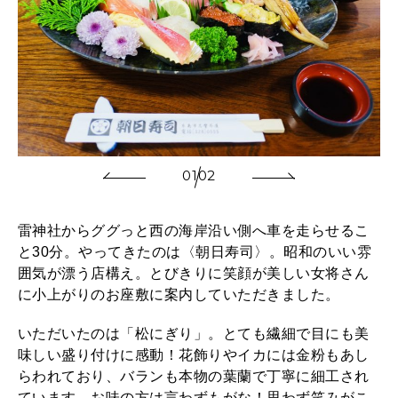
01
02
雷神社からググっと西の海岸沿い側へ車を走らせるこ
と30分。やってきたのは〈朝日寿司〉。昭和のいい雰
囲気が漂う店構え。とびきりに笑顔が美しい女将さん
に小上がりのお座敷に案内していただきました。
いただいたのは「松にぎり」。とても繊細で目にも美
味しい盛り付けに感動！花飾りやイカには金粉もあし
らわれており、バランも本物の葉蘭で丁寧に細工され
ています。お味の方は言わずもがな！思わず笑みがこ