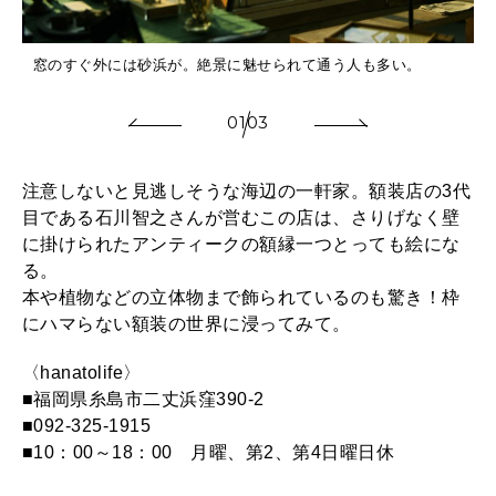
窓のすぐ外には砂浜が。絶景に魅せられて通う人も多い。
01
03
注意しないと見逃しそうな海辺の一軒家。額装店の3代
目である石川智之さんが営むこの店は、さりげなく壁
に掛けられたアンティークの額縁一つとっても絵にな
る。
本や植物などの立体物まで飾られているのも驚き！枠
にハマらない額装の世界に浸ってみて。
〈hanatolife〉
■福岡県糸島市二丈浜窪390-2
■092-325-1915
■10：00～18：00 月曜、第2、第4日曜日休