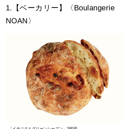
1.【ベーカリー】〈Boulangerie
2026年8月号『お茶の時間です。』
NOAN〉
MAGAZINE
MOOK
2026年7月号「鎌倉 ローカルが 教えてくれた 本当の歩き方。」
2026年6月号「大銀座 トレンドが生まれる 新しい一流店へ。」
FOLLOW US!
2026年5月号「“大好き”に出会いに。韓国」
2026年4月号「未来をつくる、学びの教科書。」
2026年3月号「スイーツ予想図 2026」
2026年2月号「良運を掴む 新・開運術。」
2026年1月号「猫がいれば、幸せ」
2025年12月号「お酒の新常識。」
「イチジクとグリーンレーズン」380円