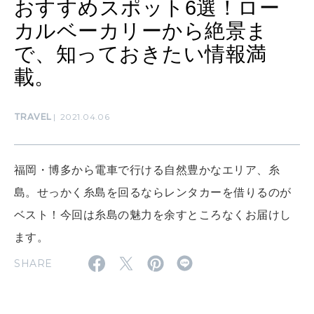
おすすめスポット6選！ロー
カルベーカリーから絶景ま
SUSTAINABLE
で、知っておきたい情報満
わたしができること
載。
CULTURE
TRAVEL
2021.04.06
自分を耕す
福岡・博多から電車で行ける自然豊かなエリア、糸
WORK&MONEY
島。せっかく糸島を回るならレンタカーを借りるのが
いい人生って？
ベスト！今回は糸島の魅力を余すところなくお届けし
ます。
MAGAZINE
SHARE
特集
2026年9月号「北海道 おいしく遊ぶ、夏のご褒美旅。」