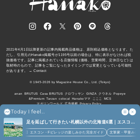
2021年4月1日以降更新の記事内掲載商品価格は、原則税込価格となります。た
だし、引用元のHanako掲載号が1195号以前の場合は、特に表示がなければ税
抜価格です。記事に掲載されている店舗情報 (価格、営業時間、定休日など) は
取材時のもので、記事をご覧になったタイミングでは変更となっている可能性
があります。 →
Contact
© 1945-2026 by Magazine House Co., Ltd. (Tokyo)
anan
BRUTUS
Casa BRUTUS
クロワッサン
GINZA
クウネル
Popeye
&Premium
Tarzan
colocal
Hanakoママ
こここ
MCS
マガジンワールド
広告掲載
Privacy Policy
Today I feel...
足を延ばして行きたい札幌以外の北海道6選｜エスコン
フィールド、花咲線、ニセコほか (6)
【北海道】エスコン・Fビレッジの楽しみかた完全ガイド
文筆家・甲斐みのりさん