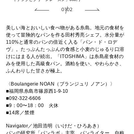
01
02
美しい海とおいしい食べ物がある糸島。地元の食材を
使って冒険的なパンを作る田村秀亮シェフ。水分量が
110%と通常のパンの倍近く入る「パン・ド・ロデ
ヴ」。たっぷんたっぷんの食感と小麦のじゅるり口溶
けにはまる人が続出。「ITOSHIMA」は糸島産食材の
みを使用した高級食パン。酒粕を使い、やわらかさ、
ふんわりした甘さが極上。
〈Boulangerie NOAN（ブランジュリ ノアン）〉
■福岡県糸島市篠原西1-9-10
■092-322-6606
■9：00〜18：00 火休
■14席／禁煙
Navigator／池田浩明（いけだ・ひろあき）
パンの研究所「パンラボ」主宰。パンライター。自称