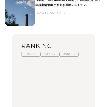
【福岡】世界遺産の地で出会う、再始動した300
年超老舗酒蔵と茅葺き屋根レストラン。
TRAVEL
2026.02.24
RANKING
DAILY
WEEKLY
MONTHLY
暑いから食べたくなる。
【東京近郊】日帰りひと
「来たぞ、トイトレ」|
わざわざ行きたいラーメ
り旅スポット5選｜館
弘中綾香の「純度
ン13選｜プロが選ぶベス
山、前橋、日光など
100%」～第141回～
ト3、大井町の人気店、
ご当地ラーメン
TRAVEL
LEARN
FOOD
【福島】わざわざ食べに
【東京近郊】日帰りひと
【あんこ】一度は食べた
行きたいご当地グルメ23
り旅スポット5選｜館
い名店13選｜どら焼き・
選｜ラーメン、餃子、そ