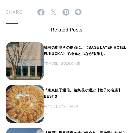
SHARE
Related Posts
福岡の街歩きの拠点に。〈BASE LAYER HOTEL
FUKUOKA〉で地元とつながる旅を。
TRAVEL
2026.04.15
『東京餃子通信』編集長が選ぶ【餃子の名店】
BEST３
FOOD
2026.04.01