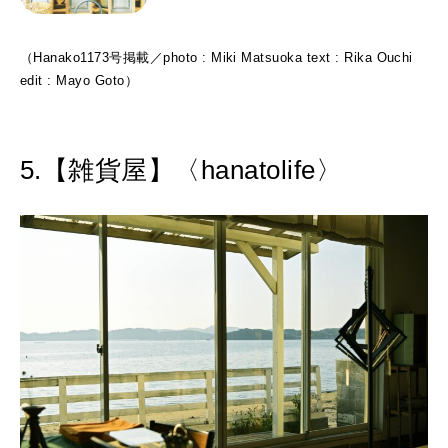
（Hanako1173号掲載／photo : Miki Matsuoka text : Rika Ouchi
edit : Mayo Goto）
5.【雑貨屋】〈hanatolife〉