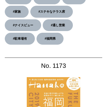
2026年4月号「未来をつくる、学びの教科書。」
#家族
#ステキなテラス席
2026年3月号「スイーツ予想図 2026」
#ナイスビュー
#通し営業
2026年2月号「良運を掴む 新・開運術。」
#駐車場有
#福岡県
2026年1月号「猫がいれば、幸せ」
2025年12月号「お酒の新常識。」
No. 1173