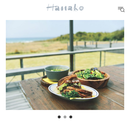
#手土産
#シュークリーム
#パン
#カフェ
#朝ごはん
#開運
10 CATEGORIES
FOOD
おいしい
TRAVEL
どこ行く？
FORTUNE
明日のわたし
[12星座別] Weekly Holoscope