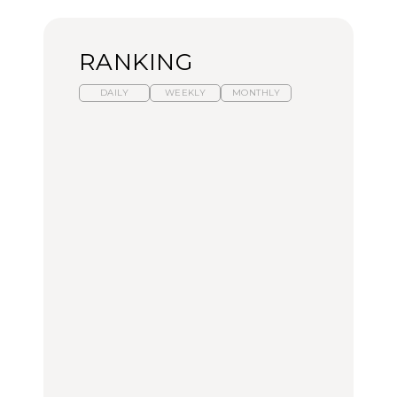
RANKING
DAILY
WEEKLY
MONTHLY
暑いから食べたくなる。
【東京近郊】日帰りひと
「来たぞ、トイトレ」|
わざわざ行きたいラーメ
り旅スポット5選｜館
弘中綾香の「純度
ン13選｜プロが選ぶベス
山、前橋、日光など
100%」～第141回～
ト3、大井町の人気店、
ご当地ラーメン
TRAVEL
LEARN
FOOD
No.1259『北海道 おいし
No.1259『北海道 おいし
【あんこ】一度は食べた
く遊ぶ、夏のご褒美
く遊ぶ、夏のご褒美
い名店13選｜どら焼き・
旅。』
旅。』
おはぎほか
FOOD
いつもの食卓を格上げす
【東京近郊】日帰りひと
「来たぞ、トイトレ」|
る、夏の新定番「ホワイ
り旅スポット5選｜館
弘中綾香の「純度
トビール」で乾杯！｜料
山、前橋、日光など
100%」～第141回～