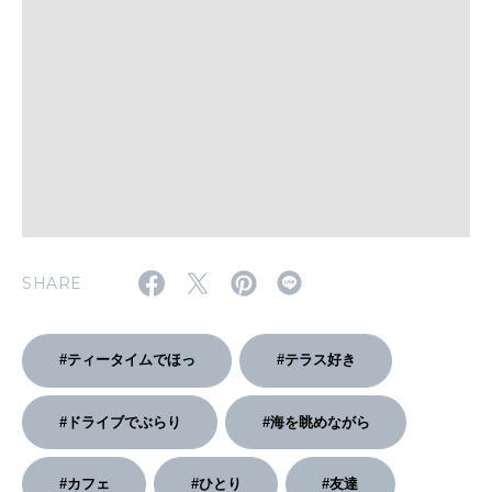
WORK&MONEY
いい人生って？
MAGAZINE
特集
2026年9月号「北海道 おいしく遊ぶ、夏のご褒美旅。」
SHARE
2026年8月号『お茶の時間です。』
#ティータイムでほっ
#テラス好き
MAGAZINE
MOOK
2026年7月号「鎌倉 ローカルが 教えてくれた 本当の歩き方。」
2026年6月号「大銀座 トレンドが生まれる 新しい一流店へ。」
#ドライブでぶらり
#海を眺めながら
FOLLOW US!
2026年5月号「“大好き”に出会いに。韓国」
#カフェ
#ひとり
#友達