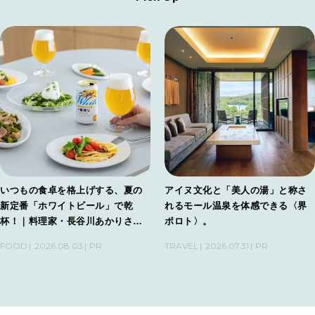
いつもの食卓を格上げする、夏の
アイヌ文化と「美人の湯」と称さ
新定番「ホワイトビール」で乾
れるモール温泉を体感できる〈界
杯！｜料理家・長谷川あかりさん
ポロト〉。
の気取らないおもてなし。
FOOD
2026.08.03
PR
TRAVEL
2026.07.31
PR