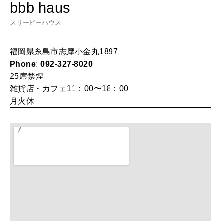
bbb haus
HEALTH
[12星座別] Monthly Love Holoscope
自分にやさしく
スリービーハウス
女神まり愛のタロットメッセージ
福岡県糸島市志摩小金丸1897
LEARN
Phone: 092-327-8020
算命学がわかる今月のあなた
知る、考える
25席
禁煙
雑貨店・カフェ11：00〜18：00
月火休
MAMA
ママもいろいろ
SUSTAINABLE
わたしができること
CULTURE
自分を耕す