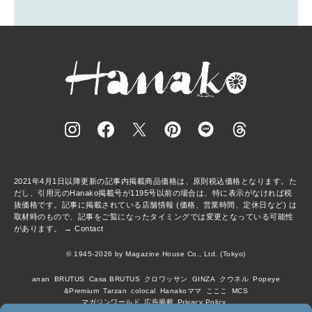
2021年4月1日以降更新の記事内掲載商品価格は、原則税込価格となります。た
だし、引用元のHanako掲載号が1195号以前の場合は、特に表示がなければ税
抜価格です。記事に掲載されている店舗情報 (価格、営業時間、定休日など) は
取材時のもので、記事をご覧になったタイミングでは変更となっている可能性
があります。 →
Contact
© 1945-2026 by Magazine House Co., Ltd. (Tokyo)
anan
BRUTUS
Casa BRUTUS
クロワッサン
GINZA
クウネル
Popeye
&Premium
Tarzan
colocal
Hanakoママ
こここ
MCS
マガジンワールド
広告掲載
Privacy Policy