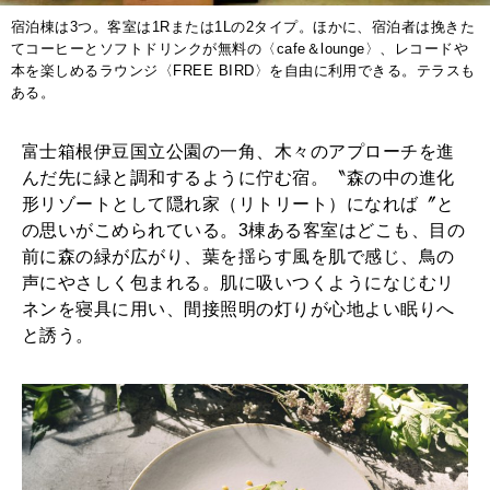
2026年2月号「良運を掴む 新・開運術。」
宿泊棟は3つ。客室は1Rまたは1Lの2タイプ。ほかに、宿泊者は挽きた
てコーヒーとソフトドリンクが無料の〈cafe＆lounge〉、レコードや
本を楽しめるラウンジ〈FREE BIRD〉を自由に利用できる。テラスも
2026年1月号「猫がいれば、幸せ」
ある。
2025年12月号「お酒の新常識。」
富士箱根伊豆国立公園の一角、木々のアプローチを進
んだ先に緑と調和するように佇む宿。〝森の中の進化
形リゾートとして隠れ家（リトリート）になれば〞と
の思いがこめられている。3棟ある客室はどこも、目の
前に森の緑が広がり、葉を揺らす風を肌で感じ、鳥の
声にやさしく包まれる。肌に吸いつくようになじむリ
ネンを寝具に用い、間接照明の灯りが心地よい眠りへ
と誘う。