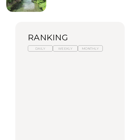
RANKING
DAILY
WEEKLY
MONTHLY
暑いから食べたくなる。
【東京近郊】日帰りひと
「来たぞ、トイトレ」|
わざわざ行きたいラーメ
り旅スポット5選｜館
弘中綾香の「純度
ン13選｜プロが選ぶベス
山、前橋、日光など
100%」～第141回～
ト3、大井町の人気店、
ご当地ラーメン
TRAVEL
LEARN
FOOD
No.1259『北海道 おいし
No.1259『北海道 おいし
【あんこ】一度は食べた
く遊ぶ、夏のご褒美
く遊ぶ、夏のご褒美
い名店13選｜どら焼き・
旅。』
旅。』
おはぎほか
FOOD