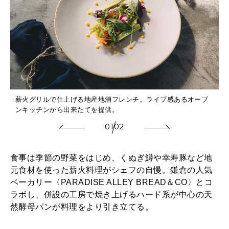
薪火グリルで仕上げる地産地消フレンチ。ライブ感あるオーブ
ンキッチンから出来たてを提供。
01
02
食事は季節の野菜をはじめ、くぬぎ鱒や幸寿豚など地
元食材を使った薪火料理がシェフの自慢。鎌倉の人気
ベーカリー〈PARADISE ALLEY BREAD＆CO〉とコ
ラボし、併設の工房で焼き上げるハード系が中心の天
然酵母パンが料理をより引き立てる。