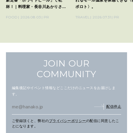
新定番「ホワイトビール」で乾
れるモール温泉を体感できる〈
杯！｜料理家・長谷川あかりさん
ポロト〉。
の気取らないおもてなし。
FOOD
2026.08.03
PR
TRAVEL
2026.07.31
PR
JOIN OUR
COMMUNITY
編集後記やイベント情報などここだけのニュースをお届けしま
す。
配信停止
ご登録頂くと、弊社の
プライバシーポリシー
の配信に同意したこ
とになります。