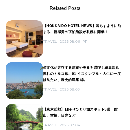
Related Posts
【HOKKAIDO HOTEL NEWS】暮らすように泊
まる。新感覚の宿泊施設が札幌に開業！
TRAVEL
2026.08.06
PR
多文化が共存する建築や美食を満喫！編集部S、
憧れのトルコ旅。01 イスタンブル・人生に一度
は見たい、歴史的建築 編。
TRAVEL
2026.08.05
【東京近郊】日帰りひとり旅スポット5選｜館
山、前橋、日光など
TRAVEL
2026.08.04