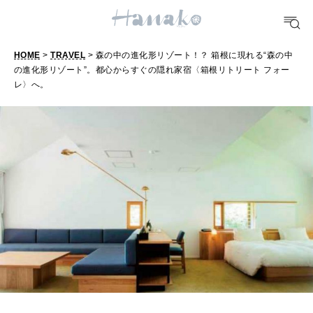
FOOD
HOME
>
TRAVEL
> 森の中の進化形リゾート！？ 箱根に現れる“森の中
おいしい
の進化形リゾート”。都心からすぐの隠れ家宿〈箱根リトリート フォー
レ〉へ。
TRAVEL
どこ行く？
FORTUNE
明日のわたし
[12星座別] Weekly Holoscope
HEALTH
[12星座別] Monthly Love Holoscope
自分にやさしく
女神まり愛のタロットメッセージ