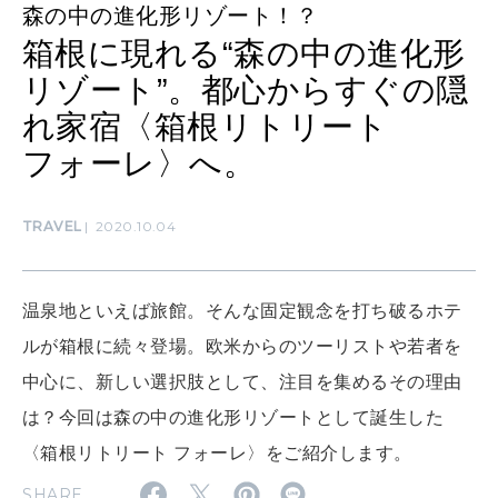
森の中の進化形リゾート！？
LEARN
算命学がわかる今月のあなた
知る、考える
箱根に現れる“森の中の進化形
リゾート”。都心からすぐの隠
れ家宿〈箱根リトリート
MAMA
ママもいろいろ
フォーレ〉へ。
TRAVEL
2020.10.04
SUSTAINABLE
わたしができること
温泉地といえば旅館。そんな固定観念を打ち破るホテ
ルが箱根に続々登場。欧米からのツーリストや若者を
CULTURE
自分を耕す
中心に、新しい選択肢として、注目を集めるその理由
は？今回は森の中の進化形リゾートとして誕生した
〈箱根リトリート フォーレ〉をご紹介します。
WORK&MONEY
いい人生って？
SHARE