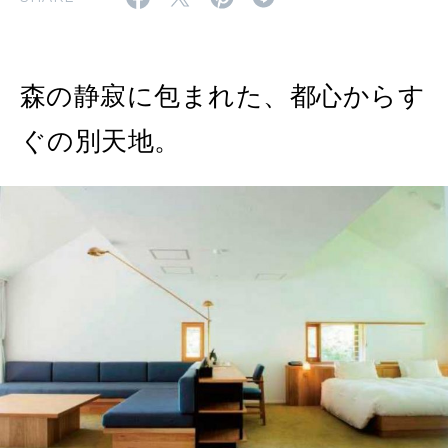
MAGAZINE
特集
森の静寂に包まれた、都心からす
2026年9月号「北海道 おいしく遊ぶ、夏のご褒美旅。」
ぐの別天地。
2026年8月号『お茶の時間です。』
MAGAZINE
MOOK
2026年7月号「鎌倉 ローカルが 教えてくれた 本当の歩き方。」
2026年6月号「大銀座 トレンドが生まれる 新しい一流店へ。」
FOLLOW US!
2026年5月号「“大好き”に出会いに。韓国」
2026年4月号「未来をつくる、学びの教科書。」
2026年3月号「スイーツ予想図 2026」