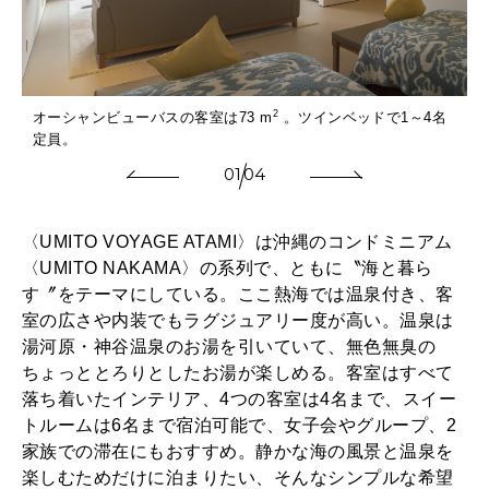
2
オーシャンビューバスの客室は73 m
。ツインベッドで1～4名
定員。
01
04
〈UMITO VOYAGE ATAMI〉は沖縄のコンドミニアム
〈UMITO NAKAMA〉の系列で、ともに〝海と暮ら
す〞をテーマにしている。ここ熱海では温泉付き、客
室の広さや内装でもラグジュアリー度が高い。温泉は
湯河原・神谷温泉のお湯を引いていて、無色無臭の
ちょっととろりとしたお湯が楽しめる。客室はすべて
落ち着いたインテリア、4つの客室は4名まで、スイー
トルームは6名まで宿泊可能で、女子会やグループ、2
家族での滞在にもおすすめ。静かな海の風景と温泉を
楽しむためだけに泊まりたい、そんなシンプルな希望