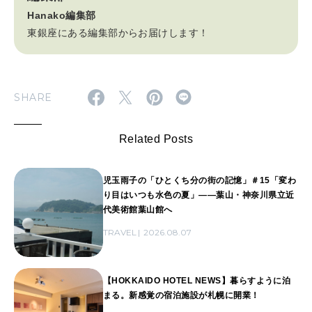
Hanako編集部
東銀座にある編集部からお届けします！
SHARE
Related Posts
児玉雨子の「ひとくち分の街の記憶」＃15「変わ
り目はいつも水色の夏」――葉山・神奈川県立近
代美術館葉山館へ
TRAVEL
2026.08.07
【HOKKAIDO HOTEL NEWS】暮らすように泊
まる。新感覚の宿泊施設が札幌に開業！