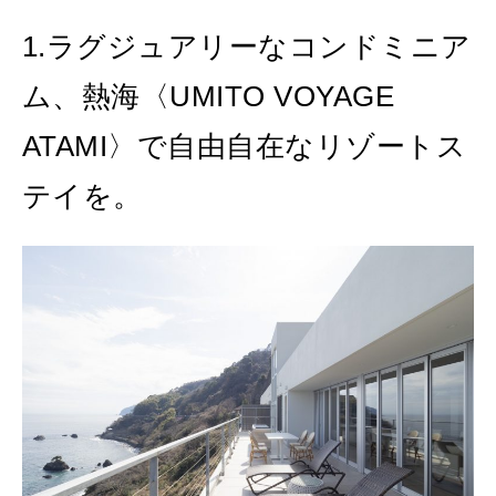
MAGAZINE
MOOK
2026年7月号「鎌倉 ローカルが 教えてくれた 本当の歩き方。」
1.ラグジュアリーなコンドミニア
2026年6月号「大銀座 トレンドが生まれる 新しい一流店へ。」
ム、熱海〈UMITO VOYAGE
FOLLOW US!
2026年5月号「“大好き”に出会いに。韓国」
ATAMI〉で自由自在なリゾートス
2026年4月号「未来をつくる、学びの教科書。」
テイを。
2026年3月号「スイーツ予想図 2026」
2026年2月号「良運を掴む 新・開運術。」
2026年1月号「猫がいれば、幸せ」
2025年12月号「お酒の新常識。」