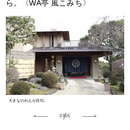
ら。〈WA亭 風こみち〉
大きなのれんが目印。
01
05