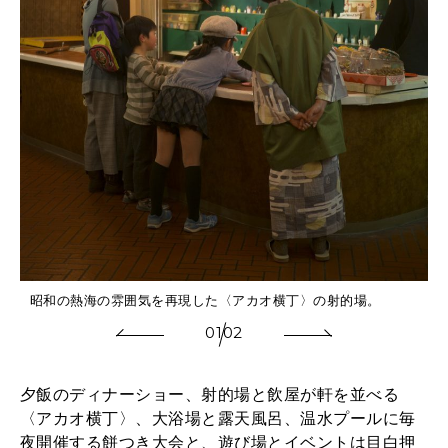
昭和の熱海の雰囲気を再現した〈アカオ横丁〉の射的場。
01
02
夕飯のディナーショー、射的場と飲屋が軒を並べる
〈アカオ横丁〉、大浴場と露天風呂、温水プールに毎
夜開催する餅つき大会と、遊び場とイベントは目白押