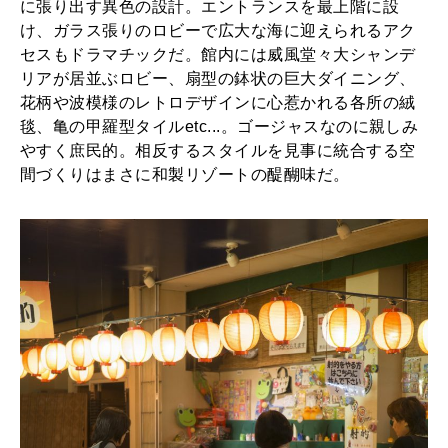
に張り出す異色の設計。エントランスを最上階に設
け、ガラス張りのロビーで広大な海に迎えられるアク
セスもドラマチックだ。館内には威風堂々大シャンデ
リアが居並ぶロビー、扇型の鉢状の巨大ダイニング、
花柄や波模様のレトロデザインに心惹かれる各所の絨
毯、亀の甲羅型タイルetc...。ゴージャスなのに親しみ
やすく庶民的。相反するスタイルを見事に統合する空
間づくりはまさに和製リゾートの醍醐味だ。