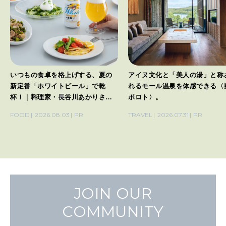
いつもの食卓を格上げする、夏の
アイヌ文化と「美人の湯」と称
新定番「ホワイトビール」で乾
れるモール温泉を体感できる〈
杯！｜料理家・長谷川あかりさん
ポロト〉。
の気取らないおもてなし。
FOOD
2026.08.03
PR
TRAVEL
2026.07.31
PR
JOIN OUR
COMMUNITY