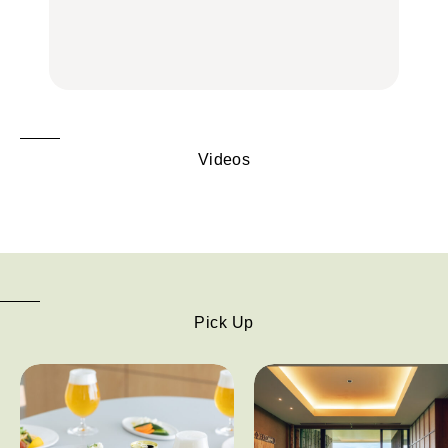
旅。』
中華街、和食、洋食ほか
中華街、和食、洋食ほか
FOOD
FOOD
Videos
Pick Up