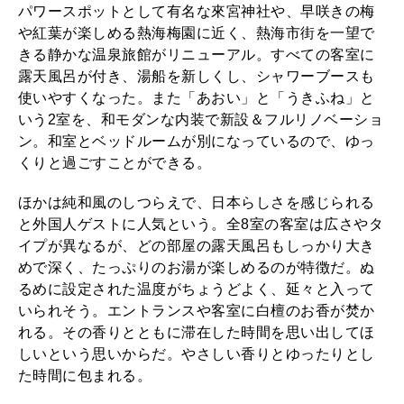
パワースポットとして有名な來宮神社や、早咲きの梅
や紅葉が楽しめる熱海梅園に近く、熱海市街を一望で
きる静かな温泉旅館がリニューアル。すべての客室に
露天風呂が付き、湯船を新しくし、シャワーブースも
使いやすくなった。また「あおい」と「うきふね」と
いう2室を、和モダンな内装で新設＆フルリノベーショ
ン。和室とベッドルームが別になっているので、ゆっ
くりと過ごすことができる。
ほかは純和風のしつらえで、日本らしさを感じられる
と外国人ゲストに人気という。全8室の客室は広さやタ
イプが異なるが、どの部屋の露天風呂もしっかり大き
めで深く、たっぷりのお湯が楽しめるのが特徴だ。ぬ
るめに設定された温度がちょうどよく、延々と入って
いられそう。エントランスや客室に白檀のお香が焚か
れる。その香りとともに滞在した時間を思い出してほ
しいという思いからだ。やさしい香りとゆったりとし
た時間に包まれる。