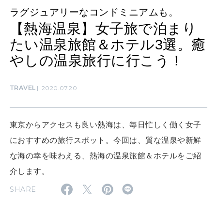
SUSTAINABLE
ラグジュアリーなコンドミニアムも。
わたしができること
【熱海温泉】女子旅で泊まり
たい温泉旅館＆ホテル3選。癒
CULTURE
やしの温泉旅行に行こう！
自分を耕す
TRAVEL
2020.07.20
WORK&MONEY
いい人生って？
東京からアクセスも良い熱海は、毎日忙しく働く女子
におすすめの旅行スポット。今回は、質な温泉や新鮮
MAGAZINE
な海の幸を味わえる、熱海の温泉旅館＆ホテルをご紹
特集
介します。
2026年9月号「北海道 おいしく遊ぶ、夏のご褒美旅。」
SHARE
2026年8月号『お茶の時間です。』