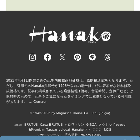
2021年4月1日以降更新の記事内掲載商品価格は、原則税込価格となります。た
だし、引用元のHanako掲載号が1195号以前の場合は、特に表示がなければ税
抜価格です。記事に掲載されている店舗情報 (価格、営業時間、定休日など) は
取材時のもので、記事をご覧になったタイミングでは変更となっている可能性
があります。 →
Contact
© 1945-2026 by Magazine House Co., Ltd. (Tokyo)
anan
BRUTUS
Casa BRUTUS
クロワッサン
GINZA
クウネル
Popeye
&Premium
Tarzan
colocal
Hanakoママ
こここ
MCS
マガジンワールド
広告掲載
Privacy Policy