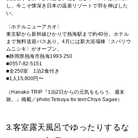
し。今こそ懐深き日本の温泉リゾートで羽を伸ばした
い。
〈ホテルニューアカオ〉
東京駅から新幹線ひかりで熱海駅まで約40分。ホテル
まで無料送迎バスあり。4月には新大浴場棟〈スパリウ
ムニシキ〉がオープン。
■静岡県熱海市熱海1993-250
■0557-82-5151
■全250室 1泊2食付き
■1人15,800円〜
（Hanako TRIP『1泊2日からの元気をもらう、週末
旅。』掲載／photo:Tetsuya Ito text:Chiyo Sagae）
3.客室露天風呂でゆったりするな