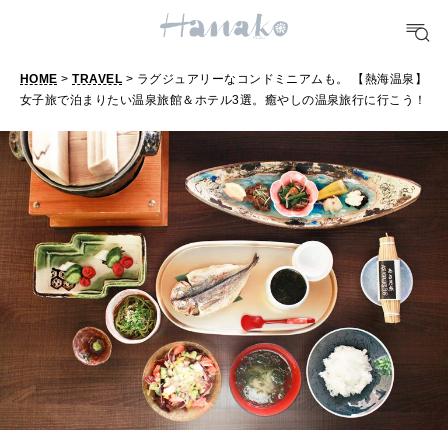
FORTUNE
明日のわたし
HOME
>
TRAVEL
> ラグジュアリーなコンドミニアムも。 【熱海温泉】
女子旅で泊まりたい温泉旅館＆ホテル3選。癒やしの温泉旅行に行こう！
[12星座別] Weekly Holoscope
HEALTH
[12星座別] Monthly Love Holoscope
自分にやさしく
女神まり愛のタロットメッセージ
LEARN
算命学がわかる今月のあなた
知る、考える
MAMA
ママもいろいろ