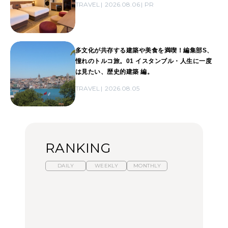
TRAVEL
2026.08.06
PR
多文化が共存する建築や美食を満喫！編集部S、
憧れのトルコ旅。01 イスタンブル・人生に一度
は見たい、歴史的建築 編。
TRAVEL
2026.08.05
RANKING
DAILY
WEEKLY
MONTHLY
暑いから食べたくなる。
【東京近郊】日帰りひと
「来たぞ、トイトレ」|
わざわざ行きたいラーメ
り旅スポット5選｜館
弘中綾香の「純度
ン13選｜プロが選ぶベス
山、前橋、日光など
100%」～第141回～
ト3、大井町の人気店、