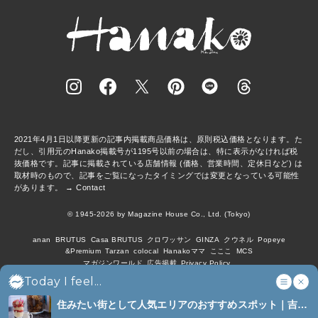
2021年4月1日以降更新の記事内掲載商品価格は、原則税込価格となります。た
だし、引用元のHanako掲載号が1195号以前の場合は、特に表示がなければ税
抜価格です。記事に掲載されている店舗情報 (価格、営業時間、定休日など) は
取材時のもので、記事をご覧になったタイミングでは変更となっている可能性
があります。 →
Contact
© 1945-2026 by Magazine House Co., Ltd. (Tokyo)
anan
BRUTUS
Casa BRUTUS
クロワッサン
GINZA
クウネル
Popeye
&Premium
Tarzan
colocal
Hanakoママ
こここ
MCS
マガジンワールド
広告掲載
Privacy Policy
Today I feel...
住みたい街として人気エリアのおすすめスポット｜吉祥
寺、西荻窪、代々木上原、下北沢ほか (6)