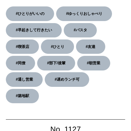
2026年2月号「良運を掴む 新・開運術。」
#ひとりがいいの
#ゆっくりおしゃべり
2026年1月号「猫がいれば、幸せ」
#早起きして行きたい
#パスタ
2025年12月号「お酒の新常識。」
#喫茶店
#ひとり
#友達
#同僚
#部下/後輩
#朝営業
#通し営業
#遅めランチ可
#築地駅
No. 1127