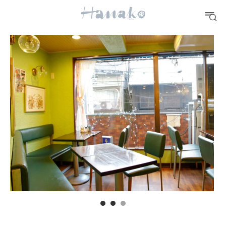
10 CATEGORIES
FOOD
おいしい
TRAVEL
どこ行く？
FORTUNE
明日のわたし
[12星座別] Weekly Holoscope
HEALTH
[12星座別] Monthly Love Holoscope
自分にやさしく
女神まり愛のタロットメッセージ