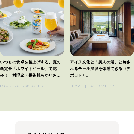
いつもの食卓を格上げする、夏の
アイヌ文化と「美人の湯」と称さ
新定番「ホワイトビール」で乾
れるモール温泉を体感できる〈界
杯！｜料理家・長谷川あかりさん
ポロト〉。
の気取らないおもてなし。
FOOD
2026.08.03
PR
TRAVEL
2026.07.31
PR