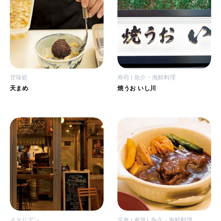
甘味処
寿司
魚介・海鮮料理
天まめ
焼うお いし川
イタリアン
定食
食堂
魚介・海鮮料理