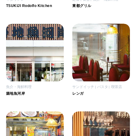
TSUKIJI Rodolfo Kitchen
東都グリル
魚介・海鮮料理
サンドイッチ
パスタ
喫茶店
築地魚河岸
レンガ