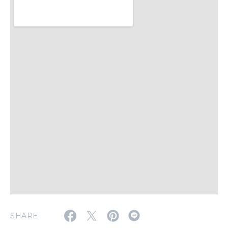
いい人生って？
MAGAZINE
特集
2026年9月号「北海道 おいしく遊ぶ、夏のご褒美旅。」
2026年8月号『お茶の時間です。』
MAGAZINE
MOOK
2026年7月号「鎌倉 ローカルが 教えてくれた 本当の歩き方。」
2026年6月号「大銀座 トレンドが生まれる 新しい一流店へ。」
FOLLOW US!
2026年5月号「“大好き”に出会いに。韓国」
2026年4月号「未来をつくる、学びの教科書。」
SHARE
2026年3月号「スイーツ予想図 2026」