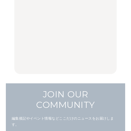
【2026年最新】横浜の絶
「来たぞ、トイトレ」|
No.1259『北海道 おいし
品ランチ29選｜横浜駅周
弘中綾香の「純度
く遊ぶ、夏のご褒美
辺、みなとみらい、横浜
100%」～第141回～
旅。』
中華街、和食、洋食ほか
LEARN
FOOD
中目黒からひと駅の穴
いつもの食卓を格上げす
【2026年最新】横浜の絶
場。祐天寺の魅力10選｜
る、夏の新定番「ホワイ
品ランチ29選｜横浜駅周
グルメ、ショッピング、
トビール」で乾杯！｜料
辺、みなとみらい、横浜
古着ほか
理家・長谷川あかりさん
中華街、和食、洋食ほか
の気取らないおもてな
FOOD
FOOD | PR
FOOD
し。
JOIN OUR
COMMUNITY
編集後記やイベント情報などここだけのニュースをお届けしま
す。