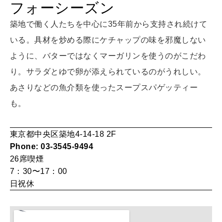
フォーシーズン
LEARN
算命学がわかる今月のあなた
築地で働く人たちを中心に35年前から支持され続けて
知る、考える
いる。具材を炒める際にケチャップの味を邪魔しない
ように、バターではなくマーガリンを使うのがこだわ
MAMA
り。サラダとゆで卵が添えられているのがうれしい。
ママもいろいろ
あさりなどの魚介類を使ったスープスパゲッティー
も。
SUSTAINABLE
わたしができること
東京都中央区築地4-14-18 2F
Phone: 03-3545-9494
26席
喫煙
CULTURE
7：30〜17：00
自分を耕す
日祝休
WORK&MONEY