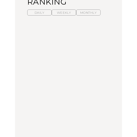
RANKING
DAILY
WEEKLY
MONTHLY
暑いから食べたくなる。
【東京近郊】日帰りひと
「来たぞ、トイトレ」|
わざわざ行きたいラーメ
り旅スポット5選｜館
弘中綾香の「純度
ン13選｜プロが選ぶベス
山、前橋、日光など
100%」～第141回～
ト3、大井町の人気店、
ご当地ラーメン
TRAVEL
LEARN
FOOD
No.1259『北海道 おいし
No.1259『北海道 おいし
【あんこ】一度は食べた
く遊ぶ、夏のご褒美
く遊ぶ、夏のご褒美
い名店13選｜どら焼き・
旅。』
旅。』
おはぎほか
FOOD
いつもの食卓を格上げす
【東京近郊】日帰りひと
「来たぞ、トイトレ」|
る、夏の新定番「ホワイ
り旅スポット5選｜館
弘中綾香の「純度
トビール」で乾杯！｜料
山、前橋、日光など
100%」～第141回～
理家・長谷川あかりさん
の気取らないおもてな
FOOD | PR
TRAVEL
LEARN
し。