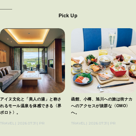
Pick Up
アイヌ文化と「美人の湯」と称さ
函館、小樽、旭川への旅は街ナカ
れるモール温泉を体感できる〈界
へのアクセスが抜群な〈OMO〉
ポロト〉。
へ。
TRAVEL
2026.07.31
PR
TRAVEL
2026.07.31
PR