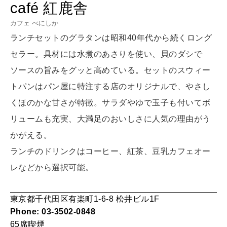
café 紅鹿舎
LEARN
算命学がわかる今月のあなた
カフェ べにしか
知る、考える
ランチセットのグラタンは昭和40年代から続くロング
セラー。具材には水煮のあさりを使い、貝のダシで
MAMA
ソースの旨みをグッと高めている。セットのスウィー
ママもいろいろ
トパンはパン屋に特注する店のオリジナルで、やさし
くほのかな甘さが特徴。サラダやゆで玉子も付いてボ
SUSTAINABLE
リュームも充実、大満足のおいしさに人気の理由がう
わたしができること
かがえる。
ランチのドリンクはコーヒー、紅茶、豆乳カフェオー
CULTURE
レなどから選択可能。
自分を耕す
東京都千代田区有楽町1-6-8 松井ビル1F
Phone: 03-3502-0848
WORK&MONEY
65席
喫煙
いい人生って？