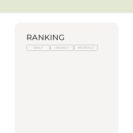
RANKING
DAILY
WEEKLY
MONTHLY
暑いから食べたくなる。
【東京近郊】日帰りひと
「来たぞ、トイトレ」|
わざわざ行きたいラーメ
り旅スポット5選｜館
弘中綾香の「純度
ン13選｜プロが選ぶベス
山、前橋、日光など
100%」～第141回～
ト3、大井町の人気店、
ご当地ラーメン
TRAVEL
LEARN
FOOD
No.1259『北海道 おいし
No.1259『北海道 おいし
【あんこ】一度は食べた
く遊ぶ、夏のご褒美
く遊ぶ、夏のご褒美
い名店13選｜どら焼き・
旅。』
旅。』
おはぎほか
FOOD