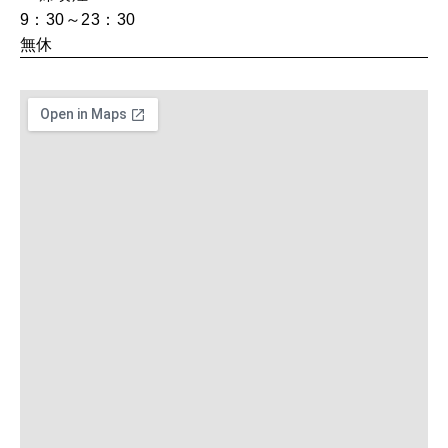
9：30～23：30
無休
MAGAZINE
特集
2026年9月号「北海道 おいしく遊ぶ、夏のご褒美旅。」
2026年8月号『お茶の時間です。』
MAGAZINE
MOOK
2026年7月号「鎌倉 ローカルが 教えてくれた 本当の歩き方。」
2026年6月号「大銀座 トレンドが生まれる 新しい一流店へ。」
FOLLOW US!
2026年5月号「“大好き”に出会いに。韓国」
2026年4月号「未来をつくる、学びの教科書。」
2026年3月号「スイーツ予想図 2026」