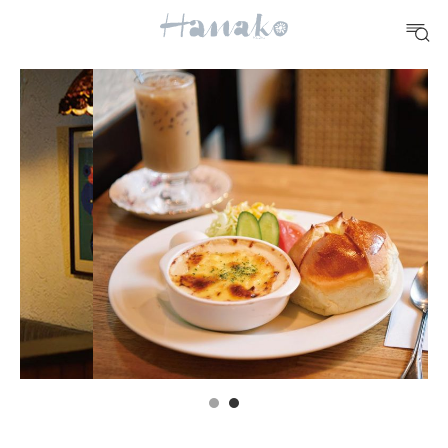
10 CATEGORIES
FOOD
おいしい
TRAVEL
どこ行く？
FORTUNE
明日のわたし
[12星座別] Weekly Holoscope
HEALTH
[12星座別] Monthly Love Holoscope
自分にやさしく
女神まり愛のタロットメッセージ