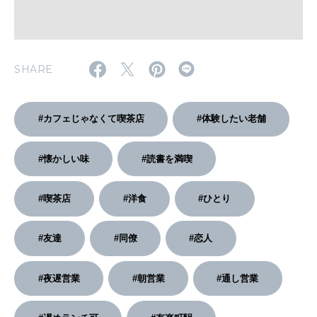
2026年2月号「良運を掴む 新・開運術。」
2026年1月号「猫がいれば、幸せ」
SHARE
2025年12月号「お酒の新常識。」
#カフェじゃなくて喫茶店
#体験したい老舗
#懐かしい味
#読書を満喫
#喫茶店
#洋食
#ひとり
#友達
#同僚
#恋人
#夜遅営業
#朝営業
#通し営業