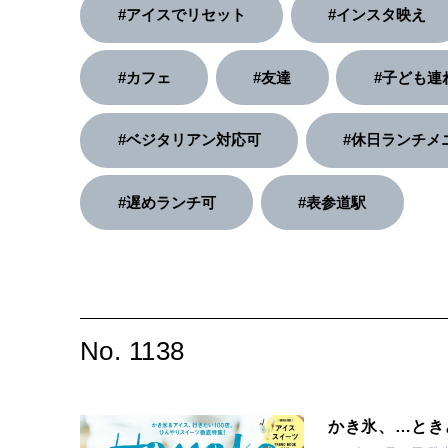
#アイスでリセット
#インスタ映え
#カフェ
#友達
#子ども連
#ベジタリアン対応可
#休日ランチメ
#遅めランチ可
#表参道駅
No. 1138
かき氷、…とき