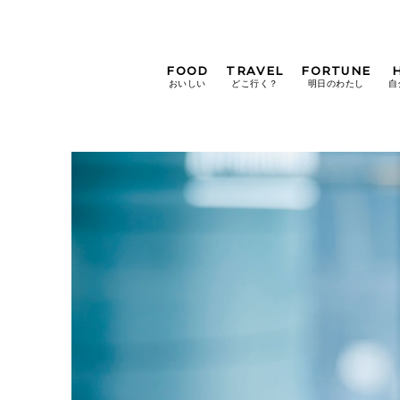
FOOD
TRAVEL
FORTUNE
おいしい
どこ行く？
明日のわたし
自
[12星座別] Weekly
Holoscope
[12星座別] Monthly
Holoscope
#手土産
#シュークリーム
#パン
女神まり愛の
タロットメッセージ
#京都
[算命学] 星読みハナコの月巡