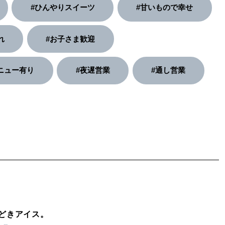
#ひんやりスイーツ
#甘いもので幸せ
れ
#お子さま歓迎
ニュー有り
#夜遅営業
#通し営業
どきアイス。