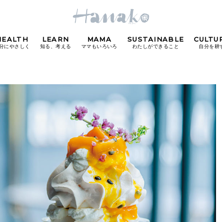
HEALTH
LEARN
MAMA
SUSTAINABLE
CULTU
分にやさしく
知る、考える
ママもいろいろ
わたしができること
自分を耕
POPULAR TAGS
#カフェ
#朝ごはん
#開運
#東京駅
#銀座
#
り
FOLLOW US!