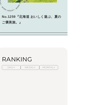
No.1259『北海道 おいしく遊ぶ、夏の
ご褒美旅。』
RANKING
DAILY
WEEKLY
MONTHLY
暑いから食べたくな
「来たぞ、トイトレ」|
「来たぞ、トイトレ」|
る。わざわざ行きたい
弘中綾香の「純度
弘中綾香の「純度
ラーメン13選｜プロが
100%」～第141回～
100%」～第141回～
選ぶベスト3、大井町の
人気店、ご当地ラーメ
LEARN
LEARN
FOOD
ン