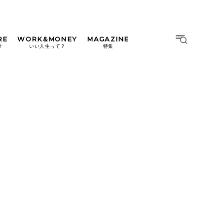
RE
WORK&MONEY
MAGAZINE
MAGAZINE
MOOK
す
いい人生って？
特集
2026年9月号「北海道 おいし
く遊ぶ、夏のご褒美旅。」
2026年8月号『お茶の時間で
す。』
日本橋
#中目黒
#吉祥寺
#横浜
2026年7月号「鎌倉 ローカル
が 教えてくれた 本当の歩き
方。」
2026年6月号「大銀座 トレン
ドが生まれる 新しい一流店
へ。」
2026年5月号「“大好き”に出
会いに。韓国」
2026年4月号「未来をつくる、