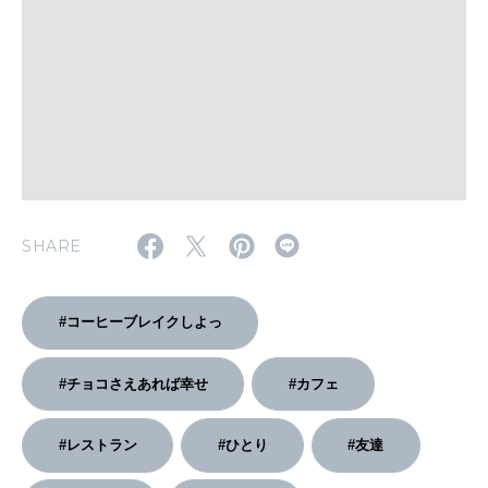
いい人生って？
MAGAZINE
特集
2026年9月号「北海道 おいしく遊ぶ、夏のご褒美旅。」
2026年8月号『お茶の時間です。』
SHARE
MAGAZINE
MOOK
2026年7月号「鎌倉 ローカルが 教えてくれた 本当の歩き方。」
#コーヒーブレイクしよっ
2026年6月号「大銀座 トレンドが生まれる 新しい一流店へ。」
FOLLOW US!
#チョコさえあれば幸せ
#カフェ
2026年5月号「“大好き”に出会いに。韓国」
2026年4月号「未来をつくる、学びの教科書。」
#レストラン
#ひとり
#友達