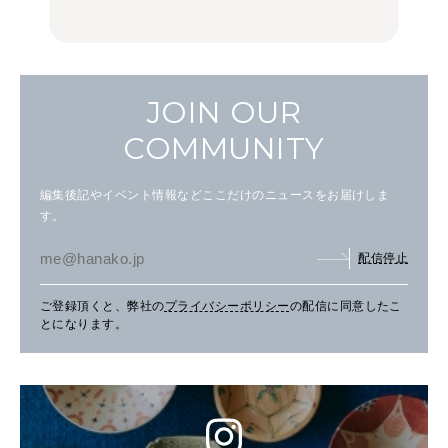
し。
し。
JOIN OUR
COMMUNITY
編集後記やイベント情報などここだけのニュースをお届けしま
す。
配信停止
ご登録頂くと、弊社の
プライバシーポリシー
の配信に同意したこ
とになります。