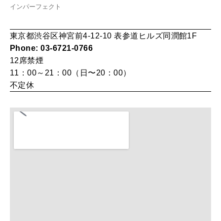
女神まり愛のタロットメッセージ
インパーフェクト
LEARN
算命学がわかる今月のあなた
知る、考える
東京都渋谷区神宮前4-12-10 表参道ヒルズ同潤館1F
Phone: 03-6721-0766
12席
禁煙
MAMA
11：00～21：00（日〜20：00）
ママもいろいろ
不定休
SUSTAINABLE
わたしができること
CULTURE
自分を耕す
WORK&MONEY