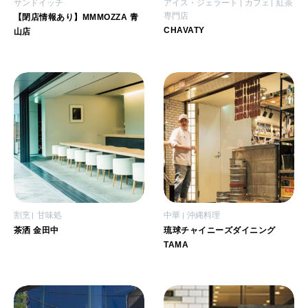
サンドイッチ
アイス・ジェラート
カフェ
紅茶
専門店
【閉店情報あり】MMMOZZA 青
CHAVATY
山店
割烹
甘味処
中華
沖縄料理
茶洒 金田中
琉球チャイニーズダイニング
TAMA