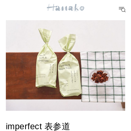
10 CATEGORIES
FOOD
おいしい
TRAVEL
どこ行く？
FORTUNE
明日のわたし
[12星座別] Weekly Holoscope
HEALTH
[12星座別] Monthly Love Holoscope
自分にやさしく
imperfect 表参道