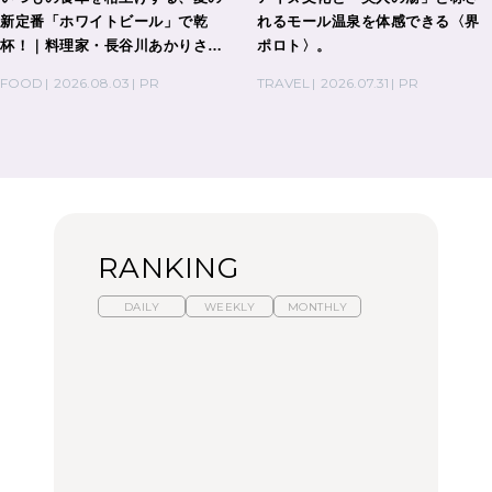
新定番「ホワイトビール」で乾
れるモール温泉を体感できる〈界
杯！｜料理家・長谷川あかりさん
ポロト〉。
の気取らないおもてなし。
FOOD
2026.08.03
PR
TRAVEL
2026.07.31
PR
RANKING
DAILY
WEEKLY
MONTHLY
【2026年夏】マリーアン
暑いから食べたくなる。
「来たぞ、トイトレ」|
トワネット展が話題！ 東
わざわざ行きたいラーメ
弘中綾香の「純度
京、横浜、京都でおすす
ン13選｜プロが選ぶベス
100%」～第141回～
めのアート展4選
ト3、大井町の人気店、
ご当地ラーメン
CULTURE
LEARN
FOOD