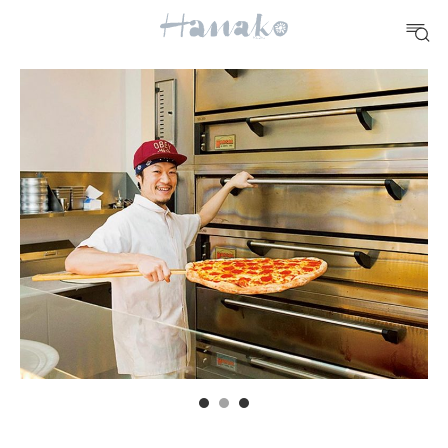
FOOD
おいしい
TRAVEL
どこ行く？
FORTUNE
明日のわたし
[12星座別] Weekly Holoscope
HEALTH
[12星座別] Monthly Love Holoscope
自分にやさしく
女神まり愛のタロットメッセージ