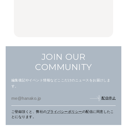
行列に並んででも食べる
る、夏の新定番「ホワイ
品ランチ29選｜横浜駅周
べし！喜多方ラーメンの
トビール」で乾杯！｜料
辺、みなとみらい、横浜
名店3選
理家・長谷川あかりさん
中華街、和食、洋食ほか
の気取らないおもてな
FOOD
FOOD | PR
FOOD
し。
JOIN OUR
COMMUNITY
編集後記やイベント情報などここだけのニュースをお届けしま
す。
配信停止
ご登録頂くと、弊社の
プライバシーポリシー
の配信に同意したこ
とになります。