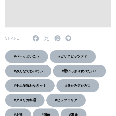
2026年2月号「良運を掴む 新・開運術。」
2026年1月号「猫がいれば、幸せ」
2025年12月号「お酒の新常識。」
SHARE
#パーッといこう
#ピザ？ピッツァ？
#みんなでわいわい
#思いっきり食べたい！
#手土産買わなきゃ！
#昼呑み夕呑み♡
#アメリカ料理
#ピッツェリア
#友達
#同僚
#家族