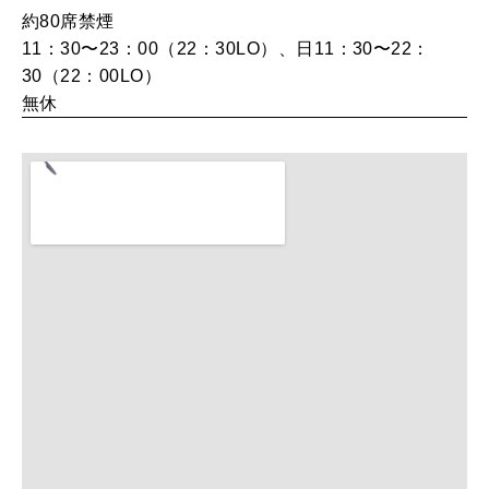
約80席
禁煙
11：30〜23：00（22：30LO）、日11：30〜22：
MAGAZINE
30（22：00LO）
特集
無休
2026年9月号「北海道 おいしく遊ぶ、夏のご褒美旅。」
2026年8月号『お茶の時間です。』
MAGAZINE
MOOK
2026年7月号「鎌倉 ローカルが 教えてくれた 本当の歩き方。」
2026年6月号「大銀座 トレンドが生まれる 新しい一流店へ。」
FOLLOW US!
2026年5月号「“大好き”に出会いに。韓国」
2026年4月号「未来をつくる、学びの教科書。」
2026年3月号「スイーツ予想図 2026」