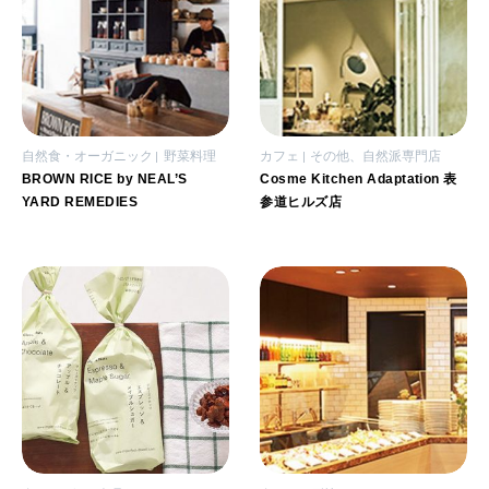
自然食・オーガニック
野菜料理
カフェ
その他、自然派専門店
BROWN RICE by NEAL’S
Cosme Kitchen Adaptation 表
YARD REMEDIES
参道ヒルズ店