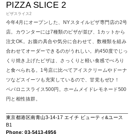
PIZZA SLICE 2
LEARN
算命学がわかる今月のあなた
知る、考える
ピザスライス2
今年4月にオープンした、NYスタイルピザ専門店の2号
店。カウンターには7種類のピザが並び、1カットから
MAMA
ママもいろいろ
注文OK。お腹の具合や気分に合わせて、数種類を組み
合わせてオーダーできるのがうれしい。約450度でじっ
くり焼き上げたピザは、さっくりと軽い食感でぺろり
SUSTAINABLE
と食べられる。1号店に比べてアイスクリームやドーナ
わたしができること
ツなどスイーツも充実しているので、甘党もぜひ！
ペパロニスライス500円。ホームメイドレモネード500
CULTURE
円と相性抜群。
自分を耕す
東京都港区南青山3-14-17 エイチ ビューティ&ユース
WORK&MONEY
B1
いい人生って？
Phone: 03-5413-4956