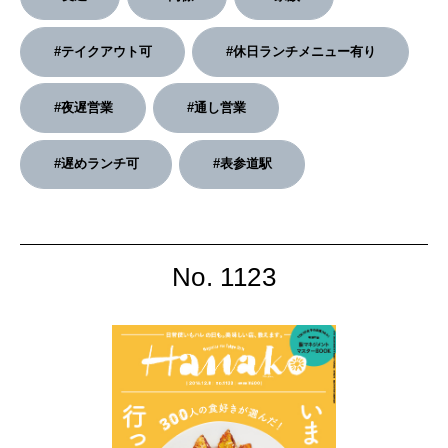
#テイクアウト可
#休日ランチメニュー有り
#夜遅営業
#通し営業
#遅めランチ可
#表参道駅
No. 1123