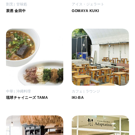
割烹
甘味処
アイス・ジェラート
茶洒 金田中
GOMAYA KUKI
中華
沖縄料理
カフェ
ラウンジ
琉球チャイニーズ TAMA
IKI-BA