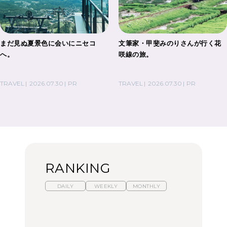
まだ見ぬ夏景色に会いにニセコ
文筆家・甲斐みのりさんが行く花
へ。
咲線の旅。
TRAVEL
2026.07.30
PR
TRAVEL
2026.07.30
PR
RANKING
DAILY
WEEKLY
MONTHLY
【福島】わざわざ食べに
暑いから食べたくなる。
「来たぞ、トイトレ」|