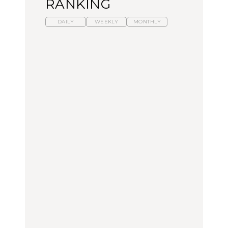
RANKING
DAILY
WEEKLY
MONTHLY
暑いから食べたくなる。
「来たぞ、トイトレ」|
「来たぞ、トイトレ」|
わざわざ行きたいラーメ
弘中綾香の「純度
弘中綾香の「純度
ン13選｜プロが選ぶベス
100%」～第141回～
100%」～第141回～
ト3、大井町の人気店、
ご当地ラーメン
LEARN
LEARN
FOOD
No.1259『北海道 おいし
No.1259『北海道 おいし
【あんこ】一度は食べた
く遊ぶ、夏のご褒美
く遊ぶ、夏のご褒美
い名店13選｜どら焼き・
旅。』
旅。』
おはぎほか
FOOD
いつもの食卓を格上げす
暑いから食べたくなる。
「来たぞ、トイトレ」|
る、夏の新定番「ホワイ
わざわざ行きたいラーメ
弘中綾香の「純度
トビール」で乾杯！｜料
ン13選｜プロが選ぶベス
100%」～第141回～
理家・長谷川あかりさん
ト3、大井町の人気店、
の気取らないおもてな
ご当地ラーメン
FOOD | PR
FOOD
LEARN
し。