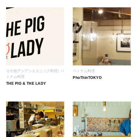
女神まり愛のタロットメッセージ
LEARN
算命学がわかる今月のあなた
知る、考える
MAMA
ママもいろいろ
その他アジアンエスニック料理
ベ
ベトナム料理
SUSTAINABLE
トナム料理
PhoThinTOKYO
わたしができること
THE PIG & THE LADY
CULTURE
自分を耕す
WORK&MONEY