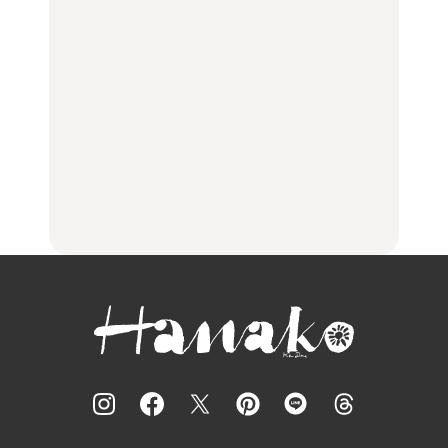
【2026年最新】横浜の絶
【2026年最新】横浜の絶
ひとり旅で行きたい温泉
品ランチ29選｜横浜駅周
品ランチ29選｜横浜駅周
11選｜絶景の露天風呂、
辺、みなとみらい、横浜
辺、みなとみらい、横浜
歴史ある名湯、美容のプ
中華街、和食、洋食ほか
中華街、和食、洋食ほか
ロ太鼓判の湯宿、こもれ
るリトリート宿まで
FOOD
FOOD
TRAVEL
白和え×「一番搾り ホワ
夏こそキウイフルーツ
【2026年最新】横浜の絶
イトビール」が相性抜
を。新しいおいしさに出
品ランチ29選｜横浜駅周
群。料理家・長谷川あか
会う、夏の簡単食卓レシ
辺、みなとみらい、横浜
りさん考案の晩酌刺身レ
ピ
中華街、和食、洋食ほか
シピ。
FOOD | PR
FOOD | PR
FOOD