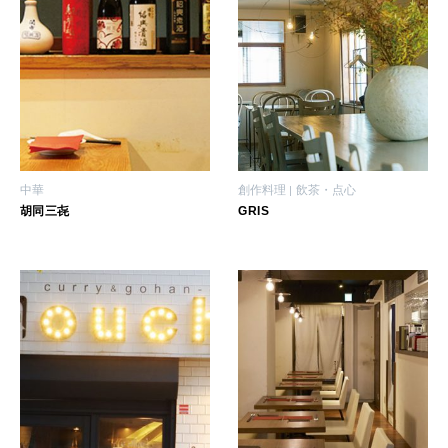
中華
創作料理
飲茶・点心
胡同三㐂
GRIS