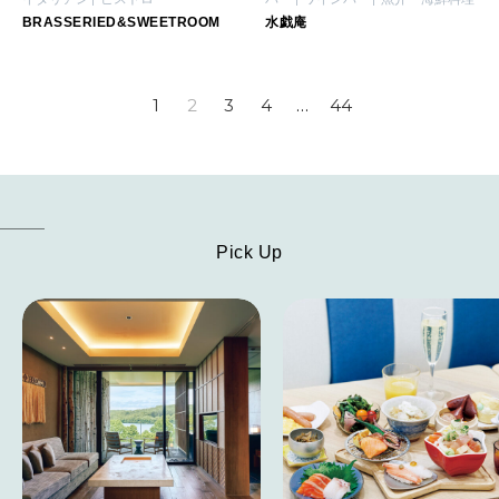
BRASSERIED&SWEETROOM
水戯庵
1
2
3
4
…
44
Pick Up