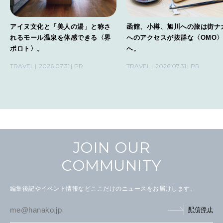
アイヌ文化と「美人の湯」と称さ
函館、小樽、旭川への旅は街ナ
れるモール温泉を体感できる〈界
へのアクセスが抜群な〈OMO
ポロト〉。
へ。
TRAVEL
2026.07.31
PR
TRAVEL
2026.07.31
PR
JOIN OUR
COMMUNITY
編集後記やイベント情報などここだけのニュースをお届けします。
配信停止