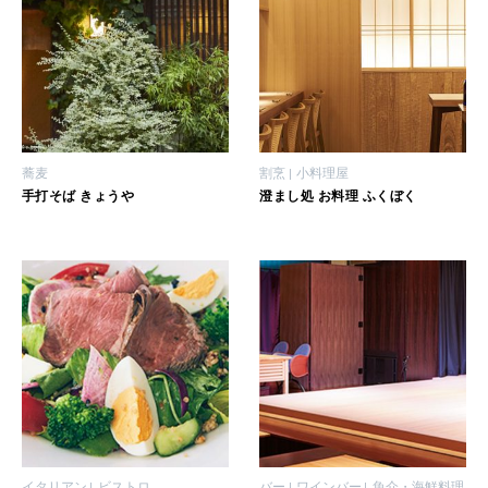
蕎麦
割烹
小料理屋
手打そば きょうや
澄まし処 お料理 ふくぼく
イタリアン
ビストロ
バー
ワインバー
魚介・海鮮料理