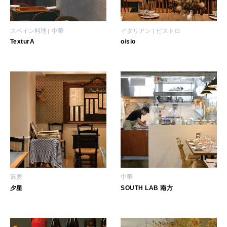
スペイン料理
中華
イタリアン
ビストロ
TexturA
o/sio
蕎麦
中華
夕星
SOUTH LAB 南方