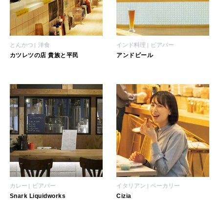
いい人生って？
MAGAZINE
とんかつ
洋食
インド料理
ビアバー
特集
カツレツの店 貴族と平民
アンドビール
2026年9月号「北海道 おいしく遊ぶ、夏のご褒美旅。」
2026年8月号『お茶の時間です。』
MAGAZINE
MOOK
2026年7月号「鎌倉 ローカルが 教えてくれた 本当の歩き方。」
2026年6月号「大銀座 トレンドが生まれる 新しい一流店へ。」
FOLLOW US!
2026年5月号「“大好き”に出会いに。韓国」
カレー
ビアバー
イタリアン
ベーカリー
2026年4月号「未来をつくる、学びの教科書。」
Snark Liquidworks
Cizia