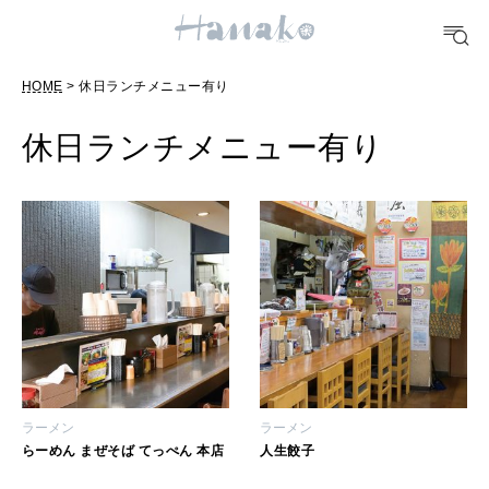
10 CATEGORIES
HOME
> 休日ランチメニュー有り
FOOD
おいしい
休日ランチメニュー有り
TRAVEL
どこ行く？
FORTUNE
明日のわたし
[12星座別] Weekly Holoscope
HEALTH
ラーメン
ラーメン
[12星座別] Monthly Love Holoscope
自分にやさしく
らーめん まぜそば てっぺん 本店
人生餃子