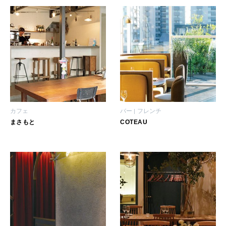
2026年3月号「スイーツ予想図 2026」
2026年2月号「良運を掴む 新・開運術。」
2026年1月号「猫がいれば、幸せ」
2025年12月号「お酒の新常識。」
カフェ
バー
フレンチ
まさもと
COTEAU