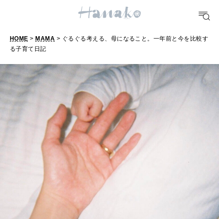
HEALTH
[12星座別] Monthly Love Holoscope
自分にやさしく
女神まり愛のタロットメッセージ
HOME
>
MAMA
> ぐるぐる考える、母になること。一年前と今を比較す
LEARN
る子育て日記
算命学がわかる今月のあなた
知る、考える
MAMA
ママもいろいろ
SUSTAINABLE
わたしができること
CULTURE
自分を耕す