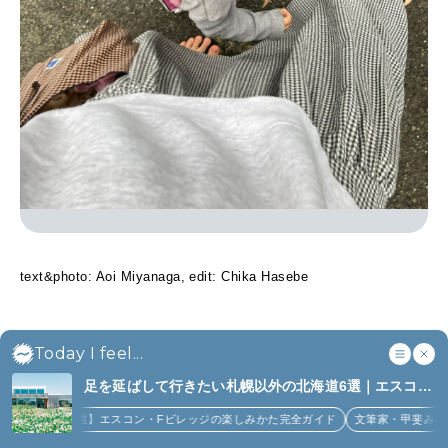
text&photo: Aoi Miyanaga, edit: Chika Hasebe
SHARE
Today I feel...
足を延ばして行きたい札幌以外の北海道6選｜エスコン
フィールド、花咲線、ニセコほか (6)
Related Posts
道】エスコン・Fビレッジの楽しみかた完全ガイド
文筆家・甲斐みのりさんが行く