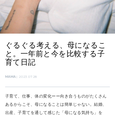
WORK&MONEY
いい人生って？
MAGAZINE
ぐるぐる考える、母になるこ
特集
と。一年前と今を比較する子
2026年9月号「北海道 おいしく遊ぶ、夏のご褒美旅。」
育て日記
2026年8月号『お茶の時間です。』
MAMA
2023.07.28
MAGAZINE
MOOK
2026年7月号「鎌倉 ローカルが 教えてくれた 本当の歩き方。」
2026年6月号「大銀座 トレンドが生まれる 新しい一流店へ。」
子育て、仕事、体の変化ーー向き合うものがたくさん
FOLLOW US!
あるからこそ、母になることは簡単じゃない。結婚、
2026年5月号「“大好き”に出会いに。韓国」
出産、子育てを通して感じた「母になる気持ち」を