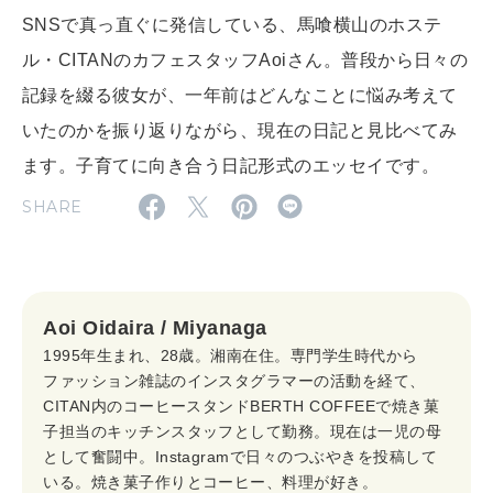
2026年4月号「未来をつくる、学びの教科書。」
SNSで真っ直ぐに発信している、馬喰横山のホステ
ル・CITANのカフェスタッフAoiさん。普段から日々の
2026年3月号「スイーツ予想図 2026」
記録を綴る彼女が、一年前はどんなことに悩み考えて
2026年2月号「良運を掴む 新・開運術。」
いたのかを振り返りながら、現在の日記と見比べてみ
ます。子育てに向き合う日記形式のエッセイです。
2026年1月号「猫がいれば、幸せ」
SHARE
2025年12月号「お酒の新常識。」
Aoi Oidaira / Miyanaga
1995年生まれ、28歳。湘南在住。専門学生時代から
ファッション雑誌のインスタグラマーの活動を経て、
CITAN内のコーヒースタンドBERTH COFFEEで焼き菓
子担当のキッチンスタッフとして勤務。現在は一児の母
として奮闘中。Instagramで日々のつぶやきを投稿して
いる。焼き菓子作りとコーヒー、料理が好き。