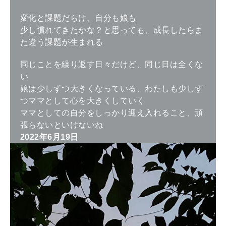
変化と課題だらけ、自分も娘も
少し慣れてきたかな？と思っても、成長したらま
た違う課題が生まれる
同じことを繰り返す日々だけど、同じ日は全くな
い
娘は少しずつ大きくなっている、わたしも少しず
つママとして心を大きくしていく
ママとしての自分をしっかり迎え入れること、頑
張らないといけないね
2022年6月19日